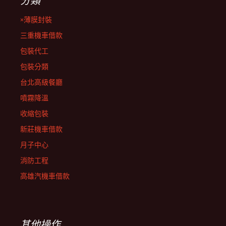
分類
×薄膜封裝
三重機車借款
包裝代工
包裝分類
台北高級餐廳
噴霧降溫
收縮包裝
新莊機車借款
月子中心
消防工程
高雄汽機車借款
其他操作