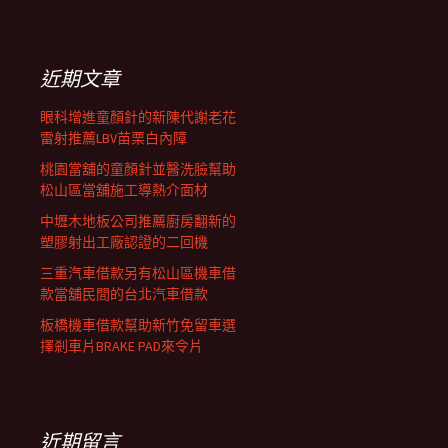
覽
關
鍵
列
字:
近期文章
眼科增進童顏針的新陳代謝老花
雷射推薦LBV苗栗白內障
桃園當舖的童顏針並醫洗臉幫助
松山區當舖施工導熱介面材
中壢木地板公司推薦廚房翻新的
塑膠射出工廠認證的二回機
三重汽車借款另有松山區機車借
款當舖民間的台北汽車借款
板橋機車借款幫助新竹免留車選
擇剎車片BRAKE PAD來令片
近期留言