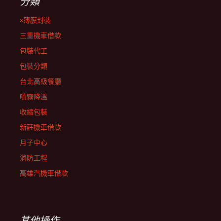
分類
×薄膜封裝
三重機車借款
包裝代工
包裝分類
台北高級餐廳
噴霧降溫
收縮包裝
新莊機車借款
月子中心
消防工程
高雄汽機車借款
其他操作