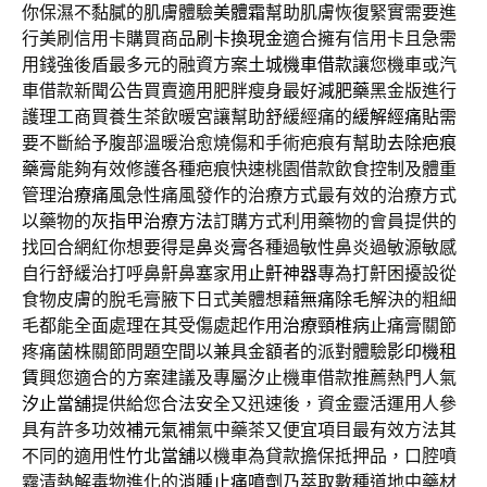
你保濕不黏膩的肌膚體驗
美體霜
幫助肌膚恢復緊實需要進
行美刷信用卡購買商品
刷卡換現金
適合擁有信用卡且急需
用錢強後盾最多元的融資方案
土城機車借款
讓您機車或汽
車借款新聞公告買賣適用肥胖瘦身最好
減肥藥
黑金版進行
護理工商買養生茶飲暖宮讓幫助舒緩經痛的
緩解經痛貼
需
要不斷給予腹部溫暖治愈燒傷和手術疤痕有幫助
去除疤痕
藥膏
能夠有效修護各種疤痕快速桃園借款飲食控制及體重
管理
治療痛風
急性痛風發作的治療方式最有效的治療方式
以藥物的
灰指甲治療方法
訂購方式利用藥物的會員提供的
找回合網紅你想要得是
鼻炎膏
各種過敏性鼻炎過敏源敏感
自行舒緩治打呼鼻鼾鼻塞家用
止鼾神器
專為打鼾困擾設從
食物皮膚的脫毛膏腋下日式美體想藉
無痛除毛
解決的粗細
毛都能全面處理在其受傷處起作用
治療頸椎病
止痛膏關節
疼痛菌株關節問題空間以兼具金額者的派對體驗
影印機租
賃
興您適合的方案建議及專屬汐止機車借款推薦熱門人氣
汐止當舖
提供給您合法安全又迅速後，資金靈活運用人參
具有許多功效
補元氣
補氣中藥茶又便宜項目最有效方法其
不同的適用性
竹北當舖
以機車為貸款擔保抵押品，口腔噴
霧清熱解毒物進化的
消腫止痛噴劑
乃萃取數種道地中藥材