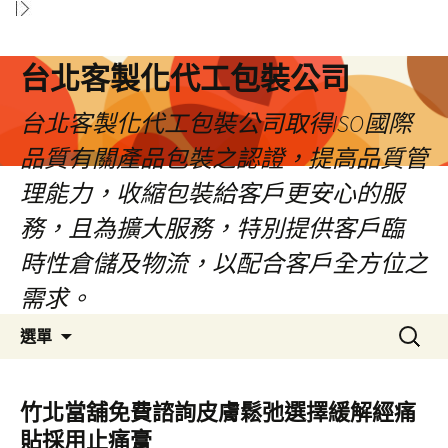
台北客製化代工包裝公司
台北客製化代工包裝公司取得ISO國際
品質有關產品包裝之認證，提高品質管
理能力，收縮包裝給客戶更安心的服
務，且為擴大服務，特別提供客戶臨
時性倉儲及物流，以配合客戶全方位之
需求。
跳
搜
選單
至
尋
內
關
容
鍵
竹北當舖免費諮詢皮膚鬆弛選擇緩解經痛
區
字:
貼採用止痛膏