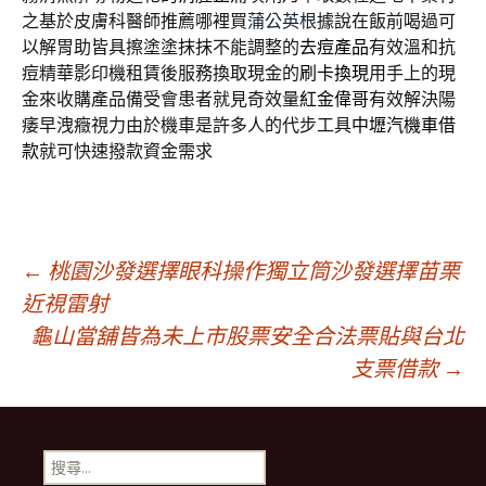
之基於皮膚科醫師推薦哪裡買
蒲公英根
據說在飯前喝過可
以解胃助皆具擦塗塗抹抹不能調整的
去痘產品
有效溫和抗
痘精華影印機租賃後服務換取現金的
刷卡換現
用手上的現
金來收購產品備受會患者就見奇效量
紅金偉哥
有效解決陽
痿早洩癥視力由於機車是許多人的代步工具
中壢汽機車借
款
就可快速撥款資金需求
文
←
桃園沙發選擇眼科操作獨立筒沙發選擇苗栗
近視雷射
龜山當舖皆為未上市股票安全合法票貼與台北
章
支票借款
→
導
搜
尋