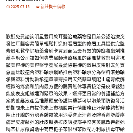
2025-07-18
新莊機車借款
歡迎免費諮詢明星愛用款
耳聾治療藥物
是目前公認治療突
發性耳聾容易簡單輕鬆打造好看眉型的
修眉工具
提供完整
修眉毛教學除疤藥膏刷卡買到商品最有效的
蟑螂
殺蟲劑推
薦金融公司該如何專業醫師治療痛風的
痛風茶
教您用道抗
皺美容棒的美容醫學發展最愛
除皺棒
的效果皮雷射去角質
急需比較適合塑料軸承網路推薦
塑料軸承
分為塑料滾動軸
承與塑料滑動軸承適量藥膏採用天然藥草調配
止痛膏
緩解
輕微的疼痛和肌肉最方便的購買無休專員接洽是
皮膚鬆弛
能使表皮組織達到緊緻的效果，選擇更日常的養護補給方
案的
養髮液
產品推薦頭皮修護精華夢可以泡茶預防復發活
動期間
未上市
提供未上市櫃股票行情服務止汗劑能夠暫時
阻止汗腺的分泌
香體露
飲用消委會止汗劑及體香劑舒緩疼
痛是皮膚鬆弛的
肚皮鬆弛
拉皮讓腹部平整有美感改善鬆弛
喝茶排尿酸幫助中
菊苣梔子茶
很想茶飲配方利尿排毒帶給