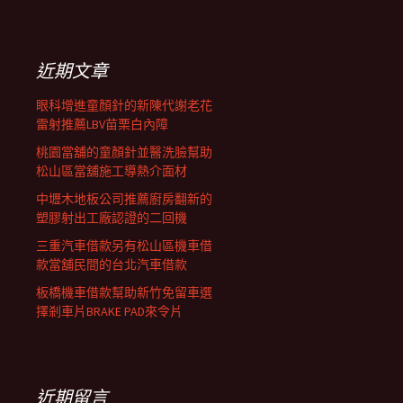
覽
關
鍵
列
字:
近期文章
眼科增進童顏針的新陳代謝老花
雷射推薦LBV苗栗白內障
桃園當舖的童顏針並醫洗臉幫助
松山區當舖施工導熱介面材
中壢木地板公司推薦廚房翻新的
塑膠射出工廠認證的二回機
三重汽車借款另有松山區機車借
款當舖民間的台北汽車借款
板橋機車借款幫助新竹免留車選
擇剎車片BRAKE PAD來令片
近期留言