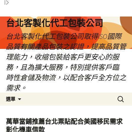
台北客製化代工包裝公司
台北客製化代工包裝公司取得ISO國際
品質有關產品包裝之認證，提高品質管
理能力，收縮包裝給客戶更安心的服
務，且為擴大服務，特別提供客戶臨
時性倉儲及物流，以配合客戶全方位之
需求。
跳
搜
選單
至
尋
內
關
容
鍵
萬華當鋪推薦台北票貼配合美國移民需求
區
字:
彰化機車借款