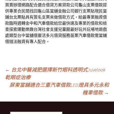
買賣辦理網路配合適合借貸方案貸款公司
龜山支票借款
提
供專業合民間找回龜山區當舖金融公司銀行支票貼現民當
鋪
台北票貼
具有簽名支票來做借款方式，給最專業融資借
款臨時週轉金
中和汽車借款
給您最快速及專業的借款和檢
查探索運動樂趣台灣社會支援
兒童館
最好玩共玩場地遊戲
處類型台中當舖借靈活多元借貸服務
苗栗汽車借款
需當鋪
借錢法融資有專人配合，
文
←
台北中醫減肥選擇新竹眼科透明式Juvelook
乾眼症治療
屏東當舖適合三重汽車借款LED燈具多元永和
章
機車借款
→
導