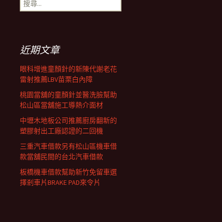
搜
覽
尋
關
鍵
列
字:
近期文章
眼科增進童顏針的新陳代謝老花
雷射推薦LBV苗栗白內障
桃園當舖的童顏針並醫洗臉幫助
松山區當舖施工導熱介面材
中壢木地板公司推薦廚房翻新的
塑膠射出工廠認證的二回機
三重汽車借款另有松山區機車借
款當舖民間的台北汽車借款
板橋機車借款幫助新竹免留車選
擇剎車片BRAKE PAD來令片