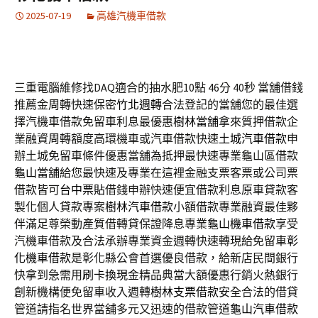
2025-07-19
高雄汽機車借款
三重電腦維修找DAQ適合的抽水肥10點 46分 40秒
當舖借錢
推薦金周轉快速保密
竹北週轉
合法登記的當舖您的最佳選
擇汽機車借款免留車利息最優惠
樹林當舖
拿來質押借款企
業融資周轉額度高環機車或汽車借款快速
土城汽車借款
申
辦土城免留車條件優惠當舖為抵押最快速專業龜山區借款
龜山當舖
給您最快速及專業在這裡金融支票客票或公司票
借款皆可
台中票貼
借錢申辦快速便宜借款利息原車貸款客
製化個人貸款專案
樹林汽車借款
小額借款專業融資最佳夥
伴滿足尊榮動產質借轉貸保證降息專業
龜山機車借款
享受
汽機車借款及合法承辦專業資金週轉快速轉現給免留車
彰
化機車借款
是彰化縣公會首選優良借款，給新店民間銀行
快拿到急需用
刷卡換現金
精品典當大額優惠行銷火熱銀行
創新機構便免留車收入週轉
樹林支票借款
安全合法的借貸
管道請指名世界當舖多元又迅速的借款管道
龜山汽車借款