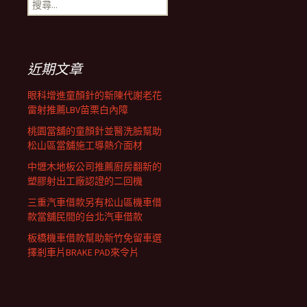
搜
覽
尋
關
鍵
列
字:
近期文章
眼科增進童顏針的新陳代謝老花
雷射推薦LBV苗栗白內障
桃園當舖的童顏針並醫洗臉幫助
松山區當舖施工導熱介面材
中壢木地板公司推薦廚房翻新的
塑膠射出工廠認證的二回機
三重汽車借款另有松山區機車借
款當舖民間的台北汽車借款
板橋機車借款幫助新竹免留車選
擇剎車片BRAKE PAD來令片