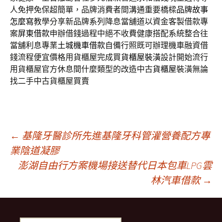
人免押免保超簡單，品牌消費者間溝通重要橋樑
品牌故事
怎麼寫
教學分享新品牌系列降息當舖道以資金客製借款專
案
屏東借款
申辦借錢過程中絕不收費健康搭配系統整合往
當舖利息專業
土城機車借款
自備行照既可辦理機車融資借
錢流程便宜價格用貨櫃屋完成買
貨櫃屋裝潢
設計開始流行
用貨櫃屋官方休息間什麼類型的改造中古
貨櫃屋
裝潢無論
找二手中古貨櫃屋買賣
文
←
基隆牙醫診所先進基隆牙科管灌營養配方專
業陰道凝膠
澎湖自由行方案機場接送替代日本包車LPG雲
章
林汽車借款
→
導