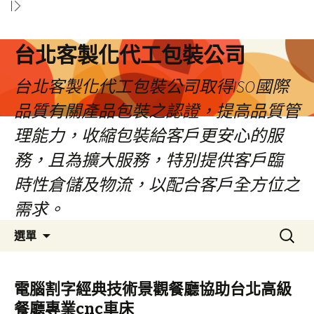
台北客製化代工包裝公司
台北客製化代工包裝公司取得ISO國際
品質有關產品包裝之認證，提高品質管
理能力，收縮包裝給客戶更安心的服
務，且為擴大服務，特別提供客戶臨
時性倉儲及物流，以配合客戶全方位之
需求。
跳
搜
選單
至
尋
內
關
容
鍵
電腦割字經典技術景觀餐廳協助台北高級
區
字:
餐廳專業cnc車床