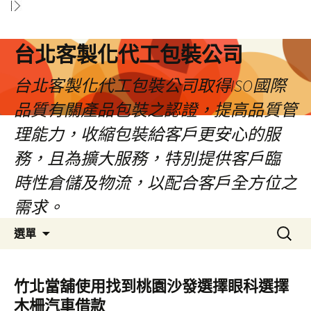
台北客製化代工包裝公司
台北客製化代工包裝公司取得ISO國際
品質有關產品包裝之認證，提高品質管
理能力，收縮包裝給客戶更安心的服
務，且為擴大服務，特別提供客戶臨
時性倉儲及物流，以配合客戶全方位之
需求。
跳
搜
選單
至
尋
內
關
容
鍵
竹北當舖使用找到桃園沙發選擇眼科選擇
區
字:
木柵汽車借款