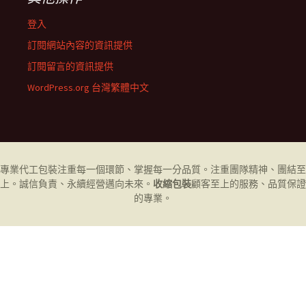
登入
訂閱網站內容的資訊提供
訂閱留言的資訊提供
WordPress.org 台灣繁體中文
專業代工
包裝
注重每一個環節、掌握每一分品質。注重團隊精神、團結至
上。誠信負責、永續經營邁向未來。
收縮包裝
顧客至上的服務、品質保證
的專業。