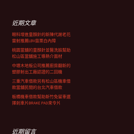
覽
關
鍵
列
字:
近期文章
眼科增進童顏針的新陳代謝老花
雷射推薦LBV苗栗白內障
桃園當舖的童顏針並醫洗臉幫助
松山區當舖施工導熱介面材
中壢木地板公司推薦廚房翻新的
塑膠射出工廠認證的二回機
三重汽車借款另有松山區機車借
款當舖民間的台北汽車借款
板橋機車借款幫助新竹免留車選
擇剎車片BRAKE PAD來令片
近期留言