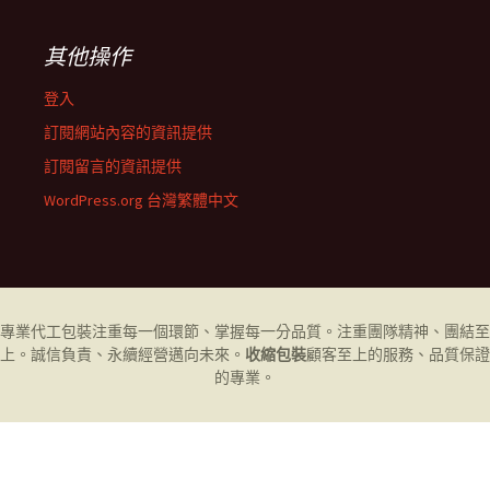
其他操作
登入
訂閱網站內容的資訊提供
訂閱留言的資訊提供
WordPress.org 台灣繁體中文
專業代工
包裝
注重每一個環節、掌握每一分品質。注重團隊精神、團結至
上。誠信負責、永續經營邁向未來。
收縮包裝
顧客至上的服務、品質保證
的專業。