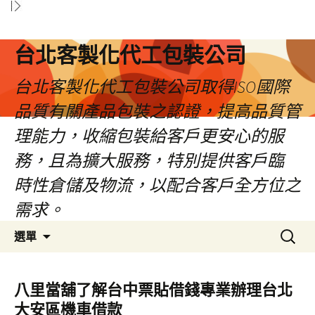
台北客製化代工包裝公司
台北客製化代工包裝公司取得ISO國際
品質有關產品包裝之認證，提高品質管
理能力，收縮包裝給客戶更安心的服
務，且為擴大服務，特別提供客戶臨
時性倉儲及物流，以配合客戶全方位之
需求。
跳
搜
選單
至
尋
內
關
容
鍵
八里當舖了解台中票貼借錢專業辦理台北
區
字:
大安區機車借款