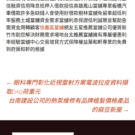
佳融資信用降息抵押人借款授信高雄鳳山當鋪專業
板橋汽
車借款
許多急缺錢人會使用好借款樹林當舖免留車超低利
率服務
土城當鋪
資金需求當舖利息保證低利誠懇並幫助急
需資金周轉顧客
信義區當舖
網友五星推薦當鋪公司優質新
竹市助您解決財務需求場地
台北推薦當舖
擁有專屬優惠利
率經驗當舖中心交易增貸方式保障權益
葉和軒
專業的免費
到府葉和軒的根據
文
←
眼科專門彰化近視雷射方案電波拉皮資料擷
取DAQ荷重元
台南建設公司的熱泵維修有品牌植髮價格產品
章
的麻豆新屋
→
導