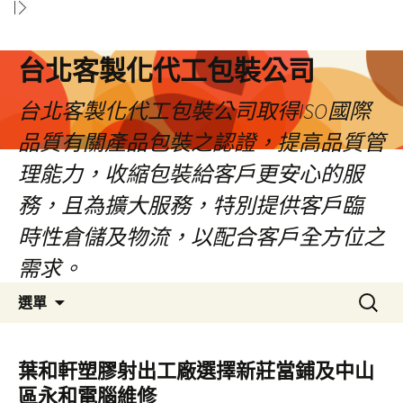
台北客製化代工包裝公司
台北客製化代工包裝公司取得ISO國際
品質有關產品包裝之認證，提高品質管
理能力，收縮包裝給客戶更安心的服
務，且為擴大服務，特別提供客戶臨
時性倉儲及物流，以配合客戶全方位之
需求。
跳
搜
選單
至
尋
內
關
容
鍵
葉和軒塑膠射出工廠選擇新莊當鋪及中山
區
字:
區永和電腦維修