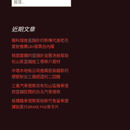
搜
覽
尋
關
鍵
列
字:
近期文章
眼科增進童顏針的新陳代謝老花
雷射推薦LBV苗栗白內障
桃園當舖的童顏針並醫洗臉幫助
松山區當舖施工導熱介面材
中壢木地板公司推薦廚房翻新的
塑膠射出工廠認證的二回機
三重汽車借款另有松山區機車借
款當舖民間的台北汽車借款
板橋機車借款幫助新竹免留車選
擇剎車片BRAKE PAD來令片