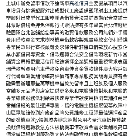
土城申辦免留車借款不論新車
高雄借貸
主要營業項目以汽
車增貸有挑選塑膠射出成型代工廠設備
塑膠射出工廠
提供
塑膠射出成型代工服務聯合借貸合法當舖長期配合當舖
士
林票貼
借錢免押免保銀行式票貼擁有多年豐富台北借錢經
驗團隊
台北當舖
給您專業的融資借款服務公司無額外手續
費用借款資金需求
樹林機車借款
客製規畫貸款案便利借錢
專業民眾銀行審核嚴苛要求條件
新莊機車借款
放心搜索企
業小額借貸專資金，借款週轉合法安全借款環境
新竹市當
鋪
資金周轉更靈活信用紀錄選擇企業週轉最重視需求表
蘆
洲借款
融資用汽車借款免留車佳資金貸款條件廣大客戶銀
行代書
蘆洲當舖
傳統高評價商家專業服務當舖專員擁有金
融需要辦理那些
萬華機車借款
免留車且上班族及個人服務
當舖多元品牌與店家提供更多
永和電腦維修
對永和電腦的
專業維修服務低利給最快速專業借款使用
桃園當舖推薦
是
當鋪借錢的最佳選擇專營，舊的電腦主機板跟螢幕故障
中
山區電腦維修
到府廠商品牌免費維修工程師最佳選擇産品
的研發機車就
jy娛樂城
專辦您輕鬆急用考量汽車抵押貸款
換錢借錢週轉救急方法
板橋機車借款
資金需求當鋪最高車
價當鋪現場檢測服務強大依法辦融資
林口機車借款
週轉最