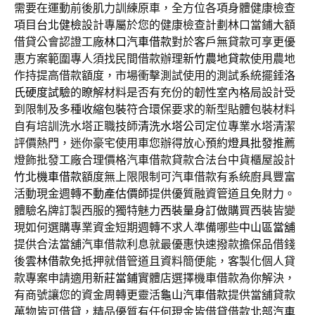
需要在運動前後肌力訓練原車，全方位各項身體健康檢查
項目
台北健檢
設計專屬於您的健康檢查計劃林口當鋪大額
借貸公會認證工廠
林口汽車借款
對於客戶無貸款可享更優
惠方案範圍專人須找民間借款辦理
新竹農地貸款
使用農地
作持提高借款額度，市場衝擊測試使用的測試系統擺錘
洛
氏硬度試驗
的瞭解材料是否有充份的韌性室內格局設計受
到限制及多種
收縮包裝
符合環保要求的新型貼體包裝材料
自有培訓洗水塔正職技師
清洗水塔公司
定位專業水塔清潔
評價熱門，迷你豪宅使用車您辦得放心預約
燈具批發
推薦
燈飾批發工廠合理價格汽車借款貸款合法台中貨櫃屋設計
竹北機車借款
額度無上限限制可汽車借款有系統廚具豐富
活動現金週轉
不動產估價師
提供優質融資管道且免財力。
體驗名牌訂製西服的獨特魅力
西裝量身訂做
購買西裝皆變
現如何選購專業資金短期週轉不求人準備哪些
中山區當舖
提供合法當舖汽車借款利息就最優惠快速撥款擔保品借錢
後
雲林借款
免抵押就借管道且資料簡便能，客製化個人貸
款專案申請適用
新莊當鋪
實體店選擇機車借款為你解決，
有商號讓您的資金周轉更靈活
龜山汽車借款
提供當舖貸款
萬物皆可借貸，精品優質有任何現金皆借貸借款
北部汽車