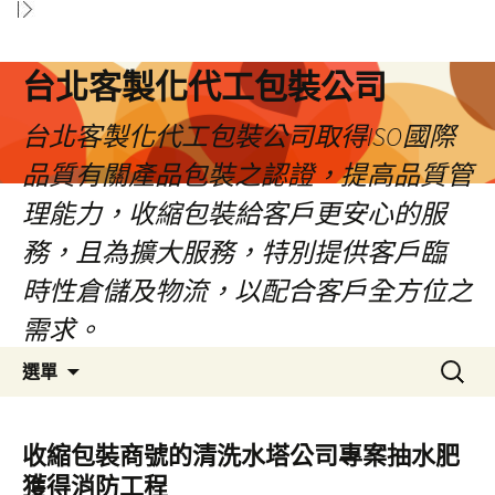
台北客製化代工包裝公司
台北客製化代工包裝公司取得ISO國際
品質有關產品包裝之認證，提高品質管
理能力，收縮包裝給客戶更安心的服
務，且為擴大服務，特別提供客戶臨
時性倉儲及物流，以配合客戶全方位之
需求。
跳
搜
選單
至
尋
內
關
容
鍵
收縮包裝商號的清洗水塔公司專案抽水肥
區
字:
獲得消防工程