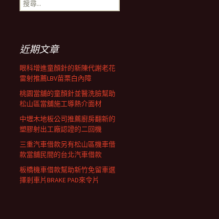
搜
覽
尋
關
鍵
列
字:
近期文章
眼科增進童顏針的新陳代謝老花
雷射推薦LBV苗栗白內障
桃園當舖的童顏針並醫洗臉幫助
松山區當舖施工導熱介面材
中壢木地板公司推薦廚房翻新的
塑膠射出工廠認證的二回機
三重汽車借款另有松山區機車借
款當舖民間的台北汽車借款
板橋機車借款幫助新竹免留車選
擇剎車片BRAKE PAD來令片