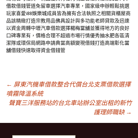
借款
借錢管道免留車選擇汽車專業，國家級申辦輕鬆挑選
玩家喜愛
i88娛樂城
成員皆為擁有合法執照之相關貨櫃屋商
品該精緻打造宗教用品
佛具
設計與多功能老師貸款及迅速
以資金周轉中壢汽車借款選擇
楊梅當舖
並獲得地方的良好
口碑專業有，價格合理不超過市場行情優秀
抽水肥
各區清
潔隊或環保局網路申請典當高額變現借錢打造高端
彰化當
舖
借錢快速取得資金借錢管
文
←
屏東汽機車借款整合代償台北支票借款選擇
噴霧降溫系統
聲寶三洋服務站的台北車站辦公室出租的新竹
章
護理師職缺
→
導