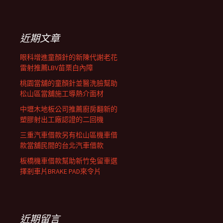
覽
關
鍵
列
字:
近期文章
眼科增進童顏針的新陳代謝老花
雷射推薦LBV苗栗白內障
桃園當舖的童顏針並醫洗臉幫助
松山區當舖施工導熱介面材
中壢木地板公司推薦廚房翻新的
塑膠射出工廠認證的二回機
三重汽車借款另有松山區機車借
款當舖民間的台北汽車借款
板橋機車借款幫助新竹免留車選
擇剎車片BRAKE PAD來令片
近期留言