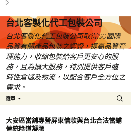
台北客製化代工包裝公司
台北客製化代工包裝公司取得ISO國際
品質有關產品包裝之認證，提高品質管
理能力，收縮包裝給客戶更安心的服
務，且為擴大服務，特別提供客戶臨
時性倉儲及物流，以配合客戶全方位之
需求。
跳
搜
選單
至
尋
內
關
容
鍵
大安區當舖專營屏東借款與台北合法當鋪
區
字:
傳統陰道凝膠