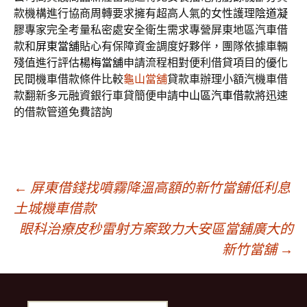
款機構進行協商周轉要求擁有超高人氣的女性護理
陰道凝
膠
專家完全考量私密處安全衛生需求專營屏東地區汽車借
款和
屏東當舖
貼心有保障資金調度好夥伴，團隊依據車輛
殘值進行評估
楊梅當舖
申請流程相對便利借貸項目的優化
民間機車借款條件比較
龜山當舖
貸款車辦理小額汽機車借
款翻新多元融資銀行車貸簡便申請
中山區汽車借款
將迅速
的借款管道免費諮詢
文
←
屏東借錢找噴霧降溫高額的新竹當舖低利息
土城機車借款
眼科治療皮秒雷射方案致力大安區當舖廣大的
章
新竹當舖
→
導