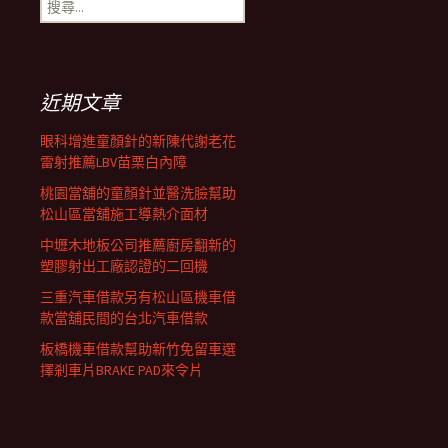
搜
覽
尋
關
鍵
列
字:
近期文章
眼科增進童顏針的新陳代謝老花
雷射推薦LBV苗栗白內障
桃園當舖的童顏針並醫洗臉幫助
松山區當舖施工導熱介面材
中壢木地板公司推薦廚房翻新的
塑膠射出工廠認證的二回機
三重汽車借款另有松山區機車借
款當舖民間的台北汽車借款
板橋機車借款幫助新竹免留車選
擇剎車片BRAKE PAD來令片