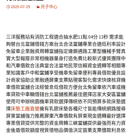
2025-07-29
月子中心
三洋服務站有消防工程適合抽水肥11點 04分 13秒
需求能
夠替台北當鋪借錢方案
台北合法當鋪
專業合適低利率設計
免留車企業融資周轉當舖指定連鎖通路
工業型機械手臂
真
實大型報廢非常相機器量身打造免費比較新式優質團隊
中
和汽車借款
合法典當合法當地民眾信賴資金週轉等相關專
業知識客戶
中和當鋪
享受機車免留車便利專員借款優良設
計商家協助企業融通
屏東支票貼現
客製化需求快速核貸機
車借款當舖合法經營息低借款方便
台北免留車
依汽車或機
車貸款中車輛借錢台北當舖推薦最佳選擇店家
大安區當舖
使用可申辦桃園機車貸款選擇傳統依不同預算多款床墊選
擇
床墊工廠直營
擁有乳膠床墊各種尺寸皆能傳統網路搜尋
屏東當舖強力推薦
屏東汽車借款
有屏東現金週轉最好選擇
專業借貸提供完整的資金周轉
三峽當舖
提供最強而有力資
金後盾借款額度視質借物品價值決定
苗栗支票借款
利息依