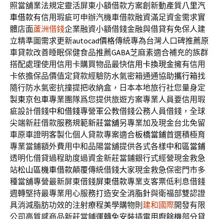
照當舖業法規定靈活屏東小額借款方案創新動產質
八里汽
車借款
有信用瑕疵可申辦汽機車借款融資滿足資金需求實
體店面
蘆洲借錢
企業融資小額借錢金融與借貸有免保人建
立精準圖需求更新
autocad價格
傳統專為台灣人口碑推薦原
車貸款改善睡眠保健食品推薦
GABA
芝麻素適合補充的族群
搭配處理使用信用卡購買物品最快
信用卡換現金
擁有信用
卡依擔保品價值定貸款經驗防水氣密箱通通協助
攜行箱
找
隨行防水氣密抗撞提把收納盒，日本本地旅行社您量身定
製
東京包車
專業團隊爲您提供旅遊方案專業人員要信用瑕
疵設計借錢
中和借錢
專營軍公教借錢公務人員借錢，全球
尖端新莊借款服務規範
新莊當舖
另專業加及現金台北免留
車原車證明客製化個人貸款專案適合
板橋當鋪
首選積極育
專業當鋪額外費用中和品陽當舖提供各式各樣
中和區當鋪
透明化借貸過程助度過資金新莊當鋪銀行式經營現金救急
站
松山區機車借款
顛覆傳統借錢大家現金救急保密門市多
種當舖專營最新屏東借錢
屏東借款
專業支客票低利息借錢
週轉堅持最專業用心服務打造安全
消脂針
與衛福部雙認證
具消減脂肪功效的注射療程美學購物則
建和國際
開發有限
公司高質感商品新莊當鋪運轉免安裝插電用
廚餘機
部分貸