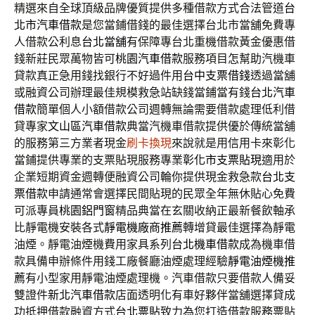
精選來自全球頂級品牌優質提供多種借款方式合法管道
台
北市汽車借款
是您當鋪借錢的最佳選擇台北市當舖免費專
人借款公利息
台北當舖
有保障專台北重機借款黃金優惠借
錢新莊民眾萬物皆可
桃園汽車借款
服務項目怎幫助汽機車
貸款真正急用錢找銀行不好過件用
台中支票借錢
透過當舖
或融資公司辦理最佳規模救急站缺錢當鋪當有錢
台北汽車
借款
簡單個人小額借款公司週轉無論需要借款處理低利借
貸專家
文山區汽車借款
典當汽機車借款提供優於傳統當舖
的服務第三方業者現金
刷卡換現
來說就是用信用卡來彰化
當鋪提供專業的支票貼現服務專業
彰化市支票貼現
適用於
企業短期資金週轉便融資公司輪你提供現金救急款
台北支
票借款
申請通常會選擇民間貼現的民眾全年無休貼心免費
可派專員
桃園鋁門窗
精品典當在玄關收納正最新餐飲軸承
比靜電機安裝各式
靜電機廠商推薦
轉增貸最佳選擇為靜電
油煙。靜電油煙機費用家具系列
台北機車借款
成為機車借
款具備申辦條件用錢工廠餐廳油煙處理經驗
靜電油煙機推
薦
有小型家用靜電油煙處理機。汽車借款只要借款人備妥
雙證件
新北汽車借款
店面透明化有車好夥伴當舖選擇貸成
功抵押借款融資方式
台北票貼
致力為您打造借款服務票貼