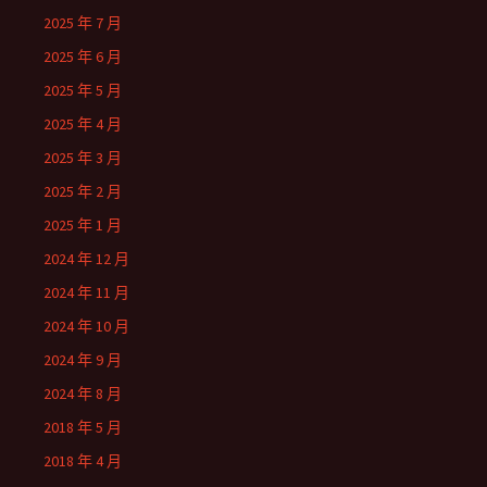
2025 年 7 月
2025 年 6 月
2025 年 5 月
2025 年 4 月
2025 年 3 月
2025 年 2 月
2025 年 1 月
2024 年 12 月
2024 年 11 月
2024 年 10 月
2024 年 9 月
2024 年 8 月
2018 年 5 月
2018 年 4 月