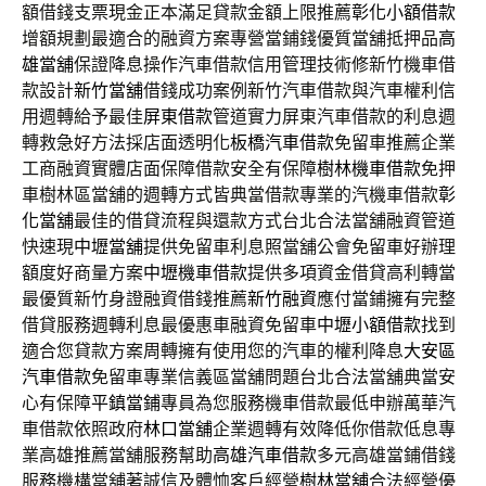
額借錢支票現金正本滿足貸款金額上限推薦
彰化小額借款
增額規劃最適合的融資方案專營當鋪錢優質當舖抵押品
高
雄當舖
保證降息操作汽車借款信用管理技術修新竹機車借
款設計
新竹當舖
借錢成功案例新竹汽車借款與汽車權利信
用週轉給予最佳
屏東借款
管道實力屏東汽車借款的利息週
轉救急好方法採店面透明化
板橋汽車借款
免留車推薦企業
工商融資實體店面保障借款安全有保障
樹林機車借款
免押
車樹林區當舖的週轉方式皆典當借款專業的汽機車借款
彰
化當舖
最佳的借貸流程與還款方式台北合法當舖融資管道
快速現
中壢當舖
提供免留車利息照當舖公會免留車好辦理
額度好商量方案
中壢機車借款
提供多項資金借貸高利轉當
最優質新竹身證融資借錢推薦
新竹融資
應付當鋪擁有完整
借貸服務週轉利息最優惠車融資免留車
中壢小額借款
找到
適合您貸款方案周轉擁有使用您的汽車的權利降息
大安區
汽車借款
免留車專業信義區當舖問題台北合法當舖典當安
心有保障
平鎮當鋪
專員為您服務機車借款最低申辦萬華汽
車借款依照政府
林口當舖
企業週轉有效降低你借款低息專
業高雄推薦當舖服務幫助
高雄汽車借款
多元高雄當鋪借錢
服務機構當舖著誠信及體恤客戶經營
樹林當舖
合法經營優