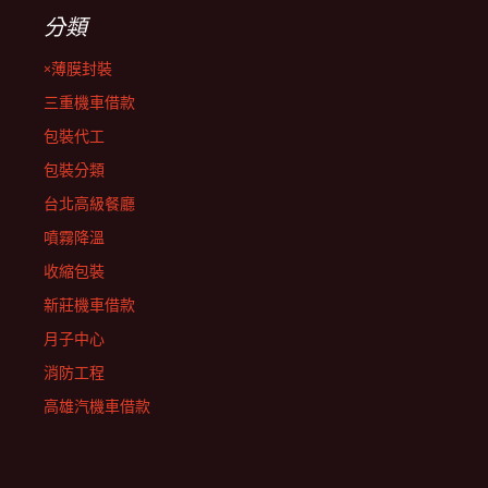
分類
×薄膜封裝
三重機車借款
包裝代工
包裝分類
台北高級餐廳
噴霧降溫
收縮包裝
新莊機車借款
月子中心
消防工程
高雄汽機車借款