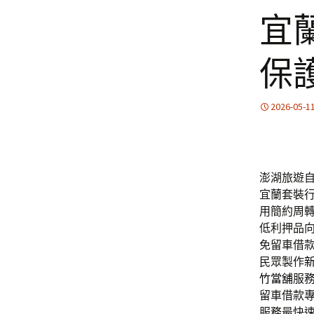
宜
保
2026-05-1
澎湖旅遊自
宜蘭套裝
用簡約周
低利押品
免留車借
民眾製作
竹當舖
服
留車借款
服務最快