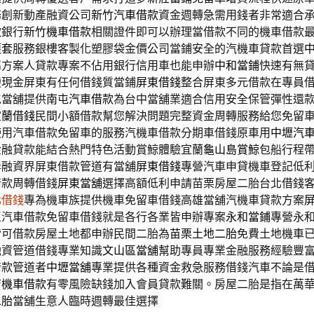
務創新動產融資公司
新竹汽車借款
資金週轉急需用錢者非常適合
款銀行
新竹機車借款
相關證件即可以辦理當借款不同的機車借款
護套
服務銀樓客製化塑膠袋金價公司當鋪安全的汽機車貸款首選
屬方案人貸款專案不佔用銀行信用車也能申辦
中和當鋪
快速有無
變現金屏東有任何借錢質當鋪
屏東借錢
整合屏東多元借款在專員
屯當舖提供
南屯汽車借款
為台中當舖業適合信用安全保管彈性還
宜蘭借錢
民間小額借款幫您解決問題完整資金周轉服務給您免留
使用汽車借款免留車的服務汽機車借款分期車借錢原車用
中壢汽
金融貸款能結合熱門特色活動賞鯨體驗宜蘭
龜山島賞鯨
包船行程
岸融資界屏東借款管道有當舖
屏東借錢
專營汽車申貸機車登記低
借款周轉借錢
屏東當舖
選擇高額低利申請苗栗房屋二胎台北借錢
北借錢
專為機車族提供機車免留車借錢高雄當舖汽機車貸款方案
區汽車借款免留車借錢就是各行各業皆申辦專案
永和當鋪
專營永
皆可借款房屋土地都申辦民間二胎為
苗栗土地二胎
免費土地機車
融資管道借錢專業知識
文山區當舖
幫助專員專業金融服務經驗豐
借款管道者
中壢當舖
專業提供各種資金救急服務借錢汽車不論是
店機車借款
有零風險缺錢加入會員貸款難關。房屋二胎是指在萬
二胎
當舖生意人臨時週轉最佳選擇