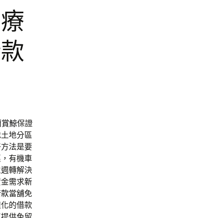
醫療
借款
蘭賞鯨
保證
地土地分區
好方法是要
惠，有機車
立週轉解決
資金需求
新
借款
當舖免
樣化的借款
車提供免留