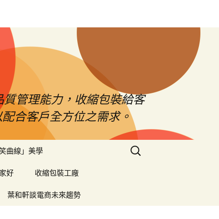
品質管理能力，收縮包裝給客
以配合客戶全方位之需求。
搜
笑曲線」美學
尋
關
家好
收縮包裝工廠
鍵
字:
葉和軒談電商未來趨勢