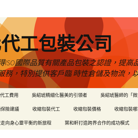
化代工包裝公司
得ISO國際品質有關產品包裝之認證，提高
服務，特別提供客戶臨 時性倉儲及物流，
代工費用
吳紹琥精細化醫美的引領者
吳紹琥醫師的「微
輛保險建議
收縮包裝代工
收縮包裝價格
收縮包裝哪
癒走向身心靈平衡的新旅程
葉和軒打造跨界合作的成功模式