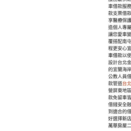
車借款服
款支票借
享
醫療保
造個人專
讓您愛車
覆搭配南
程更安心
車借款
以
設計台北
的宜蘭海
公教人員
款管道
台
營屏東地
款免留車
借錢安全
到適合的
好選擇
新
萬華房屋