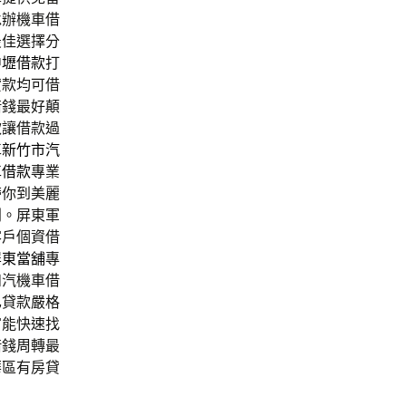
承辦機車借
最佳選擇分
中壢借款
打
貸款均可借
借錢最好顛
款讓借款過
車
新竹市汽
車借款
專業
帶你到美麗
利。屏東軍
客戶個資借
屏東當舖
‎專
和汽機車借
已貸款嚴格
富能快速找
借錢周轉最
華區有房貸