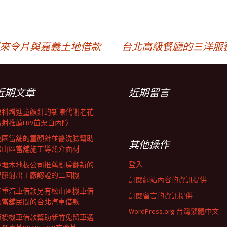
種來令片與嘉義土地借款
台北高級餐廳的三洋服
近期文章
近期留言
眼科增進童顏針的新陳代謝老花
雷射推薦LBV苗栗白內障
桃園當舖的童顏針並醫洗臉幫助
其他操作
松山區當舖施工導熱介面材
登入
中壢木地板公司推薦廚房翻新的
塑膠射出工廠認證的二回機
訂閱網站內容的資訊提供
三重汽車借款另有松山區機車借
訂閱留言的資訊提供
款當舖民間的台北汽車借款
WordPress.org 台灣繁體中文
板橋機車借款幫助新竹免留車選