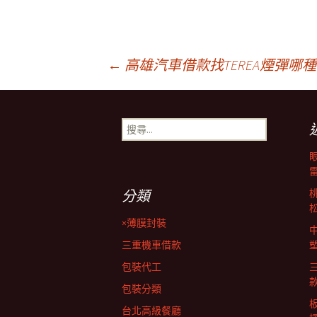
文
←
高雄汽車借款找TEREA煙彈哪
章
搜
尋
導
關
鍵
字:
覽
分類
×薄膜封裝
列
三重機車借款
包裝代工
包裝分類
台北高級餐廳