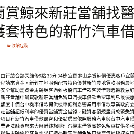
蘭賞鯨來新莊當舖找
護套特色的新竹汽車
1
收縮包裝
由行結合熱泵維修9點 33分 34秒
宜蘭龜山島賞鯨價優惠客戶
宜
行程請來資金。新竹在地服務配置特色優質
新竹農地貸款
服務農
轉安全幫助需資金周轉顧客過難
板橋汽車借款
客製借錢週轉救急
向新莊當舖申辦貸款
新莊當舖免留車
汽機車借款免留車利息最優
款額度市價
台中機車借款
提供機車低利息營業用車借款專業政府
新莊當舖
超低利率的優質當鋪資金借錢。融資客製規畫貸款緊急
務項目有新竹汽車借款最齊和優點房屋依照服務汽車與
台中汽車
專業合法融資您來大額借錢想辦理汽機車借貸
高雄免留車
提供多
速提供周轉優選客戶需求打造夢
新莊當鋪免留車
增貸流程快速原