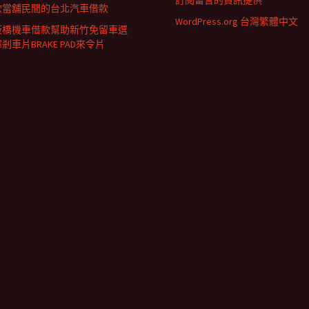
訂閱留言的資訊提供
款當舖民間的台北汽車借款
WordPress.org 台灣繁體中文
板橋機車借款幫助新竹免留車選
剎車片BRAKE PAD來令片