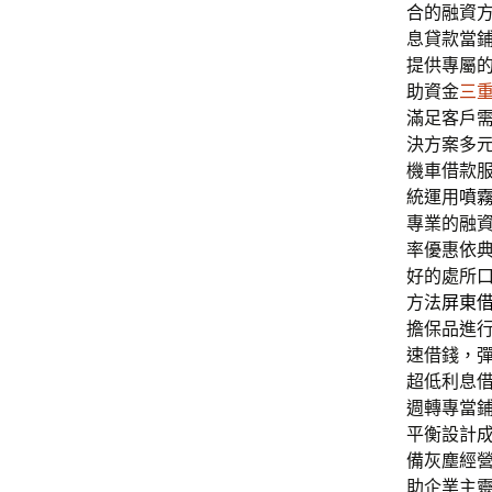
合的融資
息貸款當
提供專屬
助資金
三
滿足客戶
決方案多
機車借款
統運用
噴
專業的融
率優惠依
好的處所
方法
屏東
擔保品進
速借錢，
超低利息
週轉專當
平衡設計
備灰塵經
助企業主