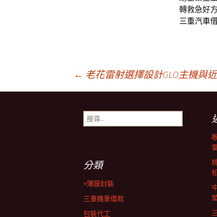
轉救急好
三重汽車
文
←
老花雷射選擇設計GLO主機與
章
搜
尋
導
關
鍵
字:
覽
分類
×薄膜封裝
列
三重機車借款
包裝代工