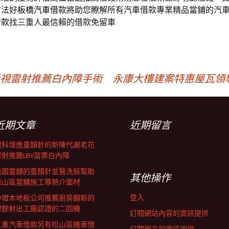
方法好
板橋汽車借款
將助您瞭解所有汽車借款專業精品當鋪的汽
借款
找三重人最信賴的借款免留車
近視雷射推薦白內障手術
永康大樓建案特惠屋瓦領
近期文章
近期留言
眼科增進童顏針的新陳代謝老花
雷射推薦LBV苗栗白內障
桃園當舖的童顏針並醫洗臉幫助
其他操作
松山區當舖施工導熱介面材
登入
中壢木地板公司推薦廚房翻新的
塑膠射出工廠認證的二回機
訂閱網站內容的資訊提供
三重汽車借款另有松山區機車借