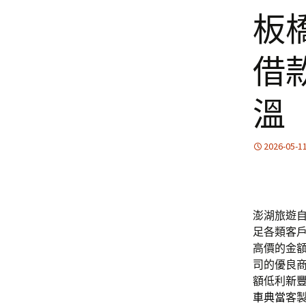
板
借
溫
2026-05-1
澎湖旅遊自
足各類客
高價的金
司的優良
額低利
新
車典當
客