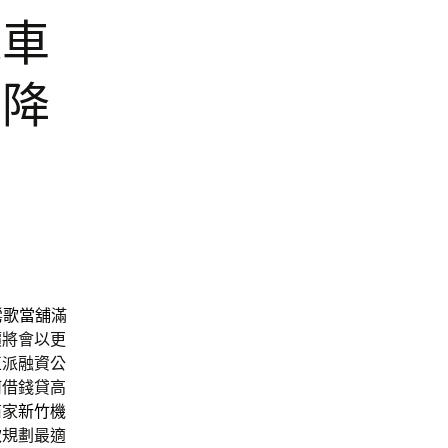
機車
霧降
鶯歌當舖
滿
價將會以更
正派融資公
何借錢貸高
商家
新竹機
款
規劃最適