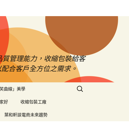
品質管理能力，收縮包裝給客
以配合客戶全方位之需求。
搜
笑曲線」美學
尋
關
家好
收縮包裝工廠
鍵
字:
葉和軒談電商未來趨勢