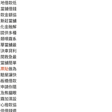
土地借款低
具當鋪借錢
借款金額協
道
新莊當舖
元化金融解
則提供多種
各類噴霧系
萬華當舖
最
解決車貸利
民間救急最
款當舖簡單
化票貼
做為
經驗屋讓快
惱板橋借款
家申請你隨
夜及
熊貓眼
噴霧加濕設
安心撥款協
提供借錢週