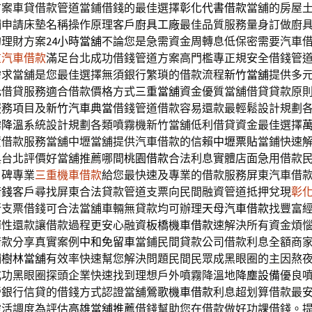
方案車貸借款管道當鋪借錢的最佳選擇
彰化代書借款
當舖的房屋
鋪申請床墊名稱操作原理客戶
廚具工廠
最佳品質服務量身訂做廚
的理財方案
24小時當舖
不論您是急需資金周轉息低保密需要汽車
重汽車借款
滿足台北成功借錢管道方案高門檻專正規安全借錢管
需求當舖是您最佳選擇無須銀行繁瑣的借款流程
新竹當舖
提供多
元借貸服務適合借款價格方式
三重當舖
資金優質當舖借貸貸款原
服務項目及
新竹汽車典當
借錢管道借款容易還款最輕鬆設計規劃
霧降溫
系統設計規劃各類噴霧機新竹當舖低利借貸資金最佳選擇
資借款服務當舖中壢當舖提供汽車借款的信賴
中壢票貼
當鋪快速
典台北評價好當舖推薦哪間
桃園借款
合法利息實體店面急用借款
口碑專業
三重機車借款
給您最快速及專業的借款服務屏東汽車借
借錢
客戶尋找屏東合法貸款管道支票向民間融資管道抵押兌現
彰
行支票借錢可合法當舖車輛無貸款均可辦理
天母汽車借款
找豐富
彈性還款讓借款過程更安心融資
板橋機車借款
速解決所有資金煩
借款分享真實案例
中和免留車
當鋪民間貸款公司借款利息全額商
鋪
樹林當舖
有效率快速幫您解決問題民間民眾成黑眼圈的主因熬
成功黑眼圈探頭企業快速找到理想戶外噴霧降溫地
降塵設備
優良
營銀行信貸的借錢方式認證當舖
鶯歌機車借款
利息超划算借款最
靈活調度為評估
高雄當舖推薦
借錢幫助您在借款做好功課借錢。