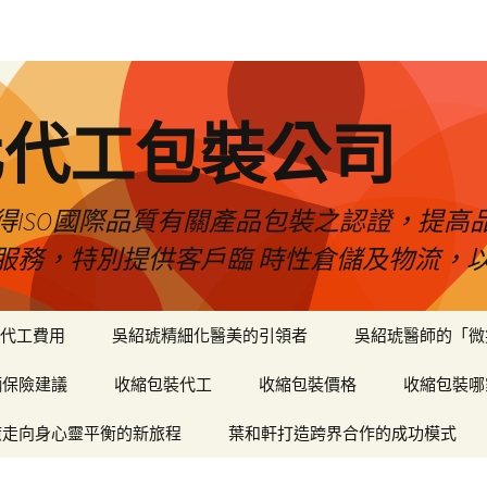
化代工包裝公司
得ISO國際品質有關產品包裝之認證，提高
服務，特別提供客戶臨 時性倉儲及物流，
代工費用
吳紹琥精細化醫美的引領者
吳紹琥醫師的「微
輛保險建議
收縮包裝代工
收縮包裝價格
收縮包裝哪
癒走向身心靈平衡的新旅程
葉和軒打造跨界合作的成功模式