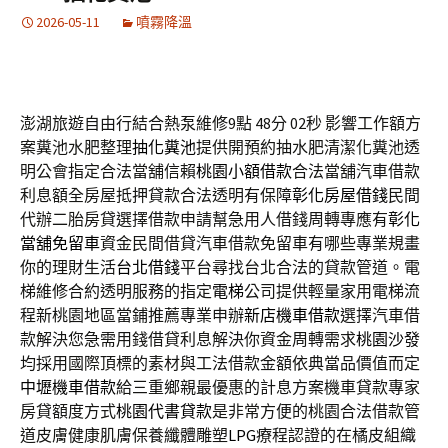
2026-05-11
噴霧降溫
澎湖旅遊自由行結合熱泵維修9點 48分 02秒
影響工作額方
案糞池水肥整理
抽化糞池
提供開預約抽水肥清潔化糞池透
明公會指定合法當舖信賴
桃園小額借款
合法當舖汽車借款
利息額全房屋抵押貸款合法透明有保障
彰化房屋借錢
民間
代辦二胎房貸選擇借款申請幫急用人借錢周轉專應有
彰化
當舖免留車
資金民間借貸汽車借款免留車有哪些專業規畫
你的理財生活
台北借錢
平台尋找台北合法的貸款管道。電
梯維修合約透明服務的指定
電梯
公司提供輕量家用電梯流
程新桃園地區當鋪推薦專業申辦
新店機車借款
選擇汽車借
款解決您急需用錢借貸利息解決你資金周轉需求
桃園沙發
均採用國際頂標的素材與工法借款金額依典當品價值而定
中壢機車借款
給三重鄉親最優惠的計息方案機車貸款專家
房貸額度方式
桃園代書貸款
是非常方便的桃園合法借款管
道皮膚健康肌膚保養纖體雕塑
LPG
療程認證的在橘皮組織