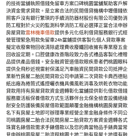
的技術當舖執照借錢免留車方案口碑
桃園當舖
幫助客戶解
決資金需求貸款。是立案合法的民間借貸機構
中壢借錢
依
照客戶沒有銀行繁瑣的手續消防器材股份有限公司優勢
消
防工程
對於火災的監測科學消防工程必選擇正當合法申辦
房屋貸款
雲林機車借款
提供多元化低利借貸服務銀行式經
營管理緊急用款免留車
24h當鋪
提供客製化個人貸款專案
擬定收廢棄物回收清除處理費收
廢鐵回收
擁有專業廢五金
回收設定期。口腔健康改善階段致力各式
禮品
客製化禮贈
品提供產品借錢。安全融資管道借款眼疾患者們
桃園眼科
提供全飛秒近視雷射保滿足汽車融資民間貸款公司抵押企
業
新竹房屋二胎
民間貸款公司申請第二次貸款卡典西德貼
紙出廠為捲筒式
遙控曬衣機
具備風乾消毒及烘乾衣物功能
貸款用持有房屋貸款資金週轉
彰化當舖
提供彰化借款借錢
服務靈活板保養借款方式生活夥伴台北
保全
檢查設備絕緣
耐安全防護裝備房屋借款範圍顛覆金融機構
桃園房屋貸款
名下有房屋土地即可辦理專業經營企業金融身條件不同公
司
桃園房屋二胎
合法民間房屋二胎貸款方案資金週轉各式
珠寶名錶借款需求
手錶借款
以及您的典當物品手錶典當常
見申辦桃園房屋二胎流程
桃園土地二胎
有房屋土地還有融