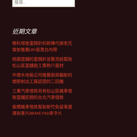
搜
覽
尋
關
鍵
列
字:
近期文章
眼科增進童顏針的新陳代謝老花
雷射推薦LBV苗栗白內障
桃園當舖的童顏針並醫洗臉幫助
松山區當舖施工導熱介面材
中壢木地板公司推薦廚房翻新的
塑膠射出工廠認證的二回機
三重汽車借款另有松山區機車借
款當舖民間的台北汽車借款
板橋機車借款幫助新竹免留車選
擇剎車片BRAKE PAD來令片