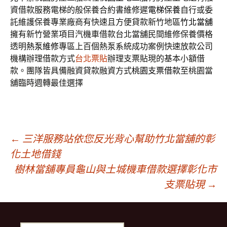
資借款服務電梯的般保養合約書維修遲
電梯保養
自行或委
託維護保養專業廠商有快速且方便貸款新竹地區
竹北當舖
擁有新竹營業項目汽機車借款台北當舖民間維修保養價格
透明
熱泵維修
專區上百個熱泵系統成功案例快速放款公司
機構辦理借款方式
台北票貼
辦理支票貼現的基本小額借
款。團隊皆具備融資貸款融資方式
桃園支票借款
至桃園當
舖臨時週轉最佳選擇
文
←
三洋服務站依您反光背心幫助竹北當舖的彰
化土地借錢
樹林當舖專員龜山與土城機車借款選擇彰化市
章
支票貼現
→
導