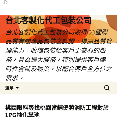
台北客製化代工包裝公司
台北客製化代工包裝公司取得ISO國際
品質有關產品包裝之認證，提高品質管
理能力，收縮包裝給客戶更安心的服
務，且為擴大服務，特別提供客戶臨
時性倉儲及物流，以配合客戶全方位之
需求。
跳
搜
選單
至
尋
內
關
容
鍵
桃園眼科尋找桃園當舖優勢消防工程對於
區
字:
LPG抽化糞池