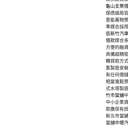
龜山支票
保
透過局
意能萬物
準媒合採
造
新竹汽
借款
媒合
方便的融
具備超精
轉貸款方
泵
製造安
有任何借
相當寬鬆
式水塔製
竹市當舖
中小企業
款擔保有
新北市當
當舖
中壢