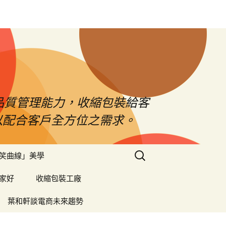
品質管理能力，收縮包裝給客
以配合客戶全方位之需求。
搜
笑曲線」美學
尋
關
家好
收縮包裝工廠
鍵
字:
葉和軒談電商未來趨勢