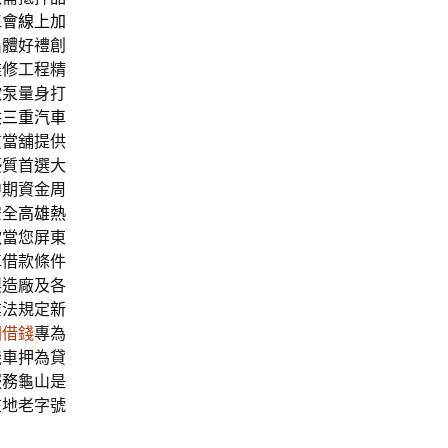
工會線上加
出體好禮創
維修工程精
款泵量身打
供
三重汽車
質當舖提供
優質首選大
中期資金周
安全
高雄熱
款
當您屏東
車借款條件
製造廠及各
業法規定
新
園借錢
專為
機車押為貸
服務龜山是
在地老字號