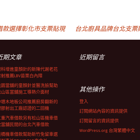
借款選擇彰化市支票貼現
台北廚具品牌台北支票
近期文章
近期留言
眼科增進童顏針的新陳代謝老花
雷射推薦LBV苗栗白內障
桃園當舖的童顏針並醫洗臉幫助
其他操作
松山區當舖施工導熱介面材
登入
中壢木地板公司推薦廚房翻新的
塑膠射出工廠認證的二回機
訂閱網站內容的資訊提供
三重汽車借款另有松山區機車借
訂閱留言的資訊提供
款當舖民間的台北汽車借款
WordPress.org 台灣繁體中文
板橋機車借款幫助新竹免留車選