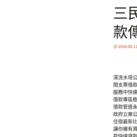
三
款
2026-05-1
清洗水塔公司
間支票借
服務中快
借款專區
借款管道
政府立案
住宿最新
讓你擁有
款快速貸