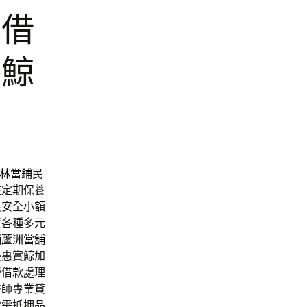
車借
賞鯨
林當鋪
民
在定期保養
最安全小額
資各種多元
舖
蘆洲當舖
優惠賞鯨加
營借款處理
醫師專業貸
款需抵押品