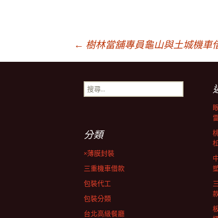
文
←
樹林當舖專員龜山與土城機車
章
搜
尋
導
關
鍵
字:
覽
分類
×薄膜封裝
列
三重機車借款
包裝代工
包裝分類
台北高級餐廳