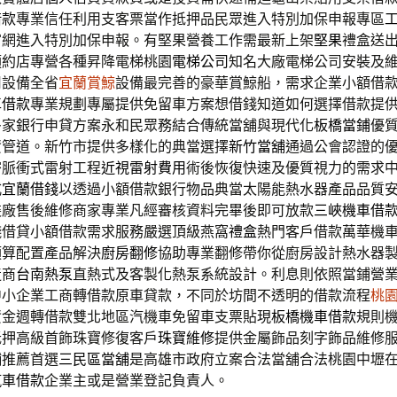
借款
專業信任利用支客票當作抵押品民眾進入特別加保申報專區
官網進入特別加保申報。有堅果營養工作需最新上架
堅果
禮盒送
預約店專營各種昇降電梯桃園
電梯公司
知名大廠電梯公司安裝及
用設備全省
宜蘭賞鯨
設備最完善的豪華賞鯨船，需求企業小額借
車借款
專業規劃專屬提供免留車方案想借錢知道如何選擇借款提
多家銀行申貸方案永和民眾務結合傳統當舖與現代化
板橋當鋪
優
資管道。新竹市提供多樣化的典當選擇
新竹當舖
通過公會認證的
密脈衝式雷射工程
近視雷射費用
術後恢復快速及優質視力的需求
式
宜蘭借錢
以透過小額借款銀行物品典當太陽能熱水器產品品質
裝廠售後維修商家專業凡經審核資料完畢後即可放款
三峽機車借
錢借貸小額借款需求服務嚴選頂級燕窩
禮盒
熱門客戶借款萬華機
預算配置產品解決
廚房翻修
協助專業翻修帶你從廚房設計熱水器
造商
台南熱泵
直熱式及客製化熱泵系統設計。利息則依照當鋪營
中小企業工商轉借款原車貸款，不同於坊間不透明的借款流程
桃
資金週轉借款雙北地區汽機車免留車支票貼現
板橋機車借款
規則
抵押高級首飾珠寶修復客戶
珠寶維修
提供金屬飾品刻字飾品維修
舖推薦首選
三民區當舖
是高雄市政府立案合法當舖合法桃園中壢
汽車借款
企業主或是營業登記負責人。