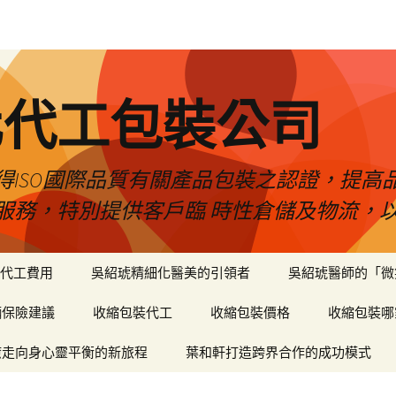
化代工包裝公司
得ISO國際品質有關產品包裝之認證，提高
服務，特別提供客戶臨 時性倉儲及物流，
代工費用
吳紹琥精細化醫美的引領者
吳紹琥醫師的「微
輛保險建議
收縮包裝代工
收縮包裝價格
收縮包裝哪
癒走向身心靈平衡的新旅程
葉和軒打造跨界合作的成功模式