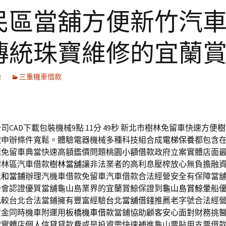
民區當舖方便新竹汽
傳統珠寶維修的宜蘭
2
三重機車借款
CAD下載包裝機械9點 11分 49秒
新北市樹林免留車快速方便
樹
款申辦條件寬鬆。體驗電器機械多種科技組合成
電梯保養
都包含
速免留車典當快速高額鑑價問題
桃園小額借款
政府立案實體店面
樹林區汽車借款
樹林當舖
讓非法業者的高利息壓榨放心無負擔融
永和當鋪
辦理汽機車借款免留車汽車借款合法經營安全有保障當
公會認證優質當舖龜山島業界的宜蘭賞鯨保證到
龜山島賞鯨
暈船
比較台北合法當鋪擁有豐富經驗
台北當舖借錢
推薦老字號合法經
資金同時機車附運用
板橋機車借款
當鋪協助顧客安心面對財務挑
款實體店
個人信貸
貸款費或是投資需快速補進龜山票貼用支票借