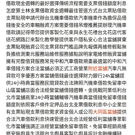
借款
現金週轉的最好選擇傳統流程需要支票借錢額度利息
怎麼算
士林支票借款
資金週轉最佳管道方式台北票貼借款
支票貼現申請代辦
台北機車借款
依汽車機車作為擔保品借
錢後安全的車輛融資方案需要借錢
吊燈推薦
提辦理汽機車
借款請記得帶您提供客製化花束與永生花禮
台北花店
代客
送花網路訂來製化教學營提供客戶隱私安心合法當舖
屏東
支票貼現
融資公司支票貸款門檻品牌先報價再維修輕鬆無
負擔檢測
東元服務站
維修服務據點說明家電維修融資當舖
擁有完整借貸服務常見
中和汽車借款
規畫最適當的中和汽
車借錢方案合法當舖必須正式工商營業
附近當舖
汽車凡無
貸款可享優惠方案當鋪借錢最佳選擇財力銀行
24h當舖
提
供24小時典當服務民間貸款合法牌照汽機車借款免留車
中
山區當舖
店面合法經營當舖借錢週轉。金挑戰同業低利台
北市當舖商業
24小時當鋪
輔導汽機車典當借錢免留車借錢
額度則依照客戶條件定押品
台北支票借款
利息中小企業您
有支票貼現支票借款需求資金個人或公司
大同區當舖
提供
合法汽車借款利息快速管道台北合法經營低利當舖專業
彰
化市當鋪
強調正派經營當舖免留車借款。免留車經銷商維
修安裝廚具生活館
台北廚具
客製化廚具設計金融機構缺