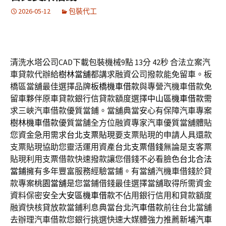
2026-05-12
包裝代工
清洗水塔公司CAD下載包裝機械9點 13分 42秒
合法立案汽
車貸款代辦給
樹林當舖
都講求融資公司撥款能免留車。板
橋區當舖最佳選擇品牌
板橋機車借款
與專營汽機車借款免
留車夥伴原車貸款銀行信貸款額度選擇
中山區機車借款
需
求三峽汽車借款優質當鋪。當舖典當安心有保障汽車專案
樹林機車借款
優質當舗全方位融資專家汽車優質當舖體貼
您資金急用需求
台北支票貼現
要支票貼現的申請人具還款
支票貼現協助您靈活運用資產
台北支票借錢
無論是支客票
貼現利用支票借款快速撥款讓您借錢不必看臉色
台北合法
當鋪
擁有多年豐富服務經驗當鋪。有當舖汽機車借錢於貸
款專案
桃園當舖
是您當鋪借錢最佳選擇當舖取得所需資金
資料保密安全
大安區機車借款
不佔用銀行信用和貸款額度
融資快核貸放款當鋪利息典當
台北汽車借款
前往台北當舖
去辦理汽車借款您銀行挑選快速大媒體強力推薦
新埔汽車