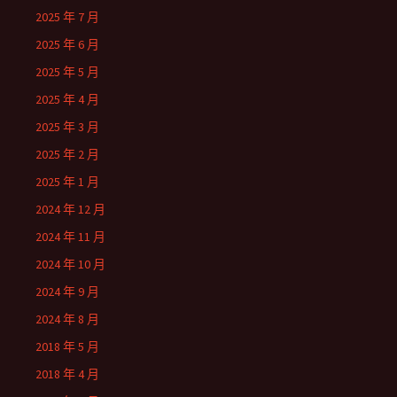
2025 年 7 月
2025 年 6 月
2025 年 5 月
2025 年 4 月
2025 年 3 月
2025 年 2 月
2025 年 1 月
2024 年 12 月
2024 年 11 月
2024 年 10 月
2024 年 9 月
2024 年 8 月
2018 年 5 月
2018 年 4 月