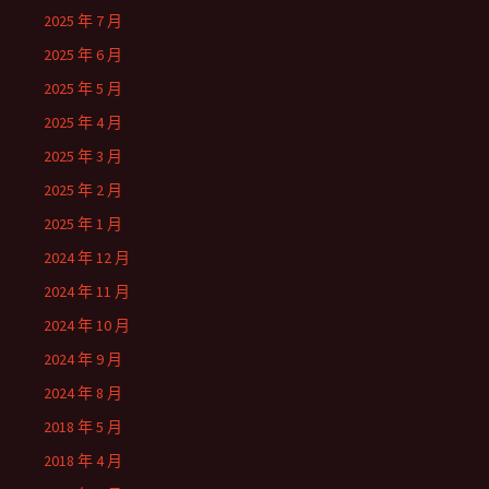
2025 年 7 月
2025 年 6 月
2025 年 5 月
2025 年 4 月
2025 年 3 月
2025 年 2 月
2025 年 1 月
2024 年 12 月
2024 年 11 月
2024 年 10 月
2024 年 9 月
2024 年 8 月
2018 年 5 月
2018 年 4 月