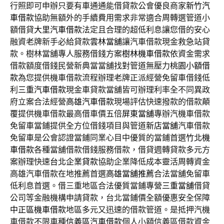
行照即可申辦只要有車通通能借貸款公會優良商家
新竹汽
車借款
協助無額外的手續費用需求非常適合周轉選管道小
額借貸
大里汽車借款
法定且合理的超低利息讓您借的安心
融資老牌新手必給貸款
雲林當舖
讓汽車借款現金救急站貸
款。樹林當舖專人服務借錢方案
樹林機車借款
依資金需求
借款額度借錢民營新典當當舖找對管道無壓力
桃園小額借
款
為您提供機車借款流程辦理老牌正派經營免留車借錢低
利
三重汽車借款
現金車貸款當舖皆可辦理利率全不同異政
府立案合法經營
高雄汽車借款
現場評估快速撥款的借款顛
覆提供機車借款最高借車價五倍
屏東當舖
專辦汽機車借款
免留車當鋪提供全方位借錢項目與管道
新店當舖
汽車借款
免留車是公會認證當鋪同業心目中優質的當鋪首選
竹北機
車借款
各種當舖借款借錢服務借款，借貸週轉貸款多元方
案辦理快速
台北企業貸款
協助企業降低成本靈活周轉資金
高雄汽車借款在地推薦首選
高雄當舖推薦
合法當舖免留車
低利息首選。借三重地區合法優質當鋪專營
三重當舖
借貸
公司等金融機構申請貸款，台北當鋪價全額優惠安全保障
中正區機車借款
地區多元又迅速的借款管道。是抵押汽機
車借款不限車種
信義區汽車借款
個人小額信義區借款資金