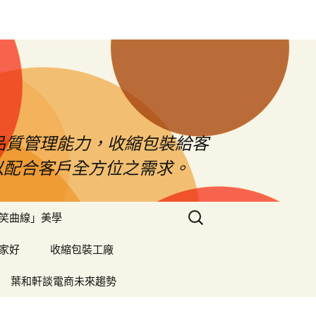
品質管理能力，收縮包裝給客
以配合客戶全方位之需求。
搜
笑曲線」美學
尋
關
家好
收縮包裝工廠
鍵
字:
葉和軒談電商未來趨勢