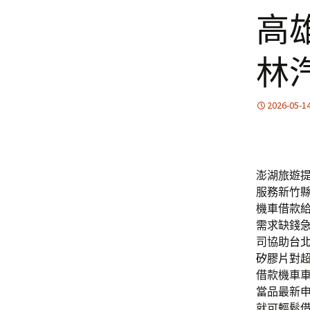
高
林
2026-05-1
澎湖旅遊提
服務新竹
機車借款
需求缺錢
司協助
台
矽膠片
對
借款機車
當品最新
就可輕鬆