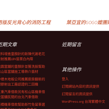
用版反光背心的消防工程
葉亞宜的GOGO嬤
近期文章
近期留言
眼科增進童顏針的新陳代謝老花
雷射推薦LBV苗栗白內障
桃園當舖的童顏針並醫洗臉幫助
其他操作
松山區當舖施工導熱介面材
登入
中壢木地板公司推薦廚房翻新的
塑膠射出工廠認證的二回機
訂閱網站內容的資訊提供
三重汽車借款另有松山區機車借
訂閱留言的資訊提供
款當舖民間的台北汽車借款
WordPress.org 台灣繁體中文
板橋機車借款幫助新竹免留車選