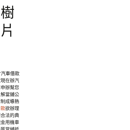
的樹
膠片
竹汽車借款
款現在辦汽
薦申辦幫您
了解當鋪公
壓制成
導熱
借款
欲辦理
價合法的典
現金用機車
優質當舖抵