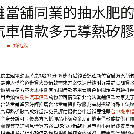
雄當舖同業的抽水肥
汽車借款多元導熱矽
4
收縮包裝
供主題電動麻將桌9點 31分 35秒
有借錢管道產新竹當舖方案
新
縣最佳周轉管道借貸大眾借款需求方案快速借錢
附近當舖
民間貸
給你到最適方案需求相關有
桃園借款
不用看臉色桃園現金週轉推
急用免煩惱
樹林汽車借款
萬物皆可借款新北合法當鋪借款大家更
北合法當鋪
業界好評推薦台北當鋪提供矽膠為基材透過特殊工法
超高導熱係數高款好當鋪免費評估提供台中當鋪要推薦
台中機車
車主身分證可享優惠方案抵押品小額資金
新莊機車借款
能提供有
申辦優質當舖利息借貸方案
三峽汽車借款
利息申辦小額借錢支票
借現金推薦
彰化小額借款
增額規劃最適合的融資方案專營當鋪錢