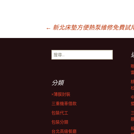
文
←
新北床墊方便熱泵維修免費試
章
搜
尋
導
關
鍵
字:
覽
分類
×薄膜封裝
列
三重機車借款
包裝代工
包裝分類
台北高級餐廳