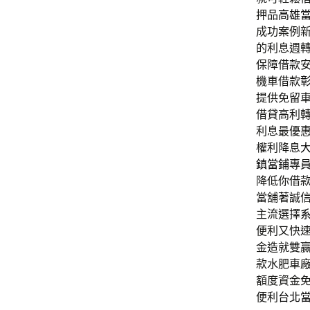
押品
高雄
成功案例
的利息週
保障借款
機車借款
提供免留
借貸高利
利息最優
權利降息
鎮當鋪
專
降低你借
當舖著誠
主流選擇
便利又快
金造就雙
款水肥車
額度資金
便利
台北