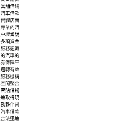
竹當舖
借錢
東汽車借款
資實體店面
款專業的汽
現
中壢當舖
供多項資金
貸服務週轉
您的汽車的
心有保障
平
業週轉有效
錢服務機構
與空間整合
中票貼借錢
快速取得現
高務夥伴貸
格汽車借款
款合法迅速