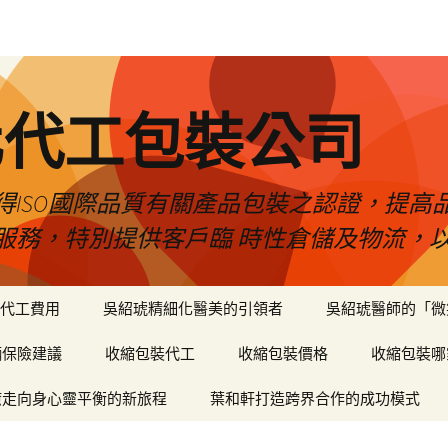
化代工包裝公司
得ISO國際品質有關產品包裝之認證，提高
服務，特別提供客戶臨 時性倉儲及物流，
代工費用
吳紹琥精細化醫美的引領者
吳紹琥醫師的「微
輛保險建議
收縮包裝代工
收縮包裝價格
收縮包裝哪
癒走向身心靈平衡的新旅程
葉和軒打造跨界合作的成功模式