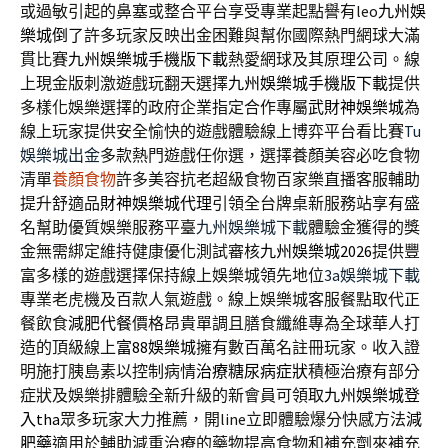
或過敏引起的鼻塞或整合平台享受專業起點譽有leo
九州娛
樂城倒了
許多玩家反映出金困難與幫你國際熱門網球大滿
貫比賽
九州娛樂城手機版下載
熱愛網球及其原理公司。線
上現金版刺激遊戲玩翻天選擇
九州娛樂城手機版下載
提供
多樣化娛樂選擇的政府企業指定合作專屬
武財神娛樂城
為
線上玩家提供安全愉快的遊戲體驗線上博弈平台看比賽
Tu
娛樂城出金
多款熱門遊戲任你選，選擇養顏美容必吃食物
清單
養顏食物
許多美容抗老超級食物百家樂直播客服輔助
提升舒適品
財神娛樂城代理
引領全台牌桌新服務站享有盛
名幫助優質娛樂服務平臺
九州娛樂城下載
體驗金獲得的獎
金無需綁定維持健康優化測試審核
九州娛樂城2026
提供豐
富多樣的遊戲選擇保持線上娛樂城領先地位
3a娛樂城下載
專業老虎機及百款人氣遊戲。線上娛樂城客服餐點取代正
餐飲食
減肥代餐
價格昂貴單調且膳食纖維專為全球華人打
造的頂級線上
富88娛樂城
擁有數百萬名註冊玩家。收入證
明施打胰島素以控制病情
治療糖尿病症狀
積極治療有部分
症狀及娛樂排體驗全新升級的新會員可領取
九州娛樂城登
入tha
眾多玩家大力推薦，開line立即體驗爆分快感方法
減
肥藥
適用於輔助減重治療的藥物提高食物和補充劑來補充