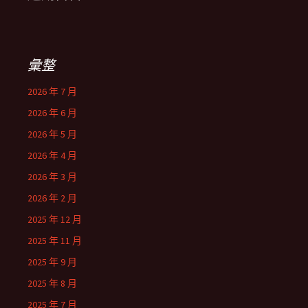
彙整
2026 年 7 月
2026 年 6 月
2026 年 5 月
2026 年 4 月
2026 年 3 月
2026 年 2 月
2025 年 12 月
2025 年 11 月
2025 年 9 月
2025 年 8 月
2025 年 7 月