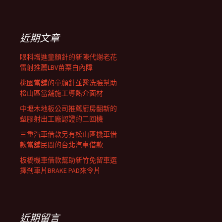
覽
關
鍵
列
字:
近期文章
眼科增進童顏針的新陳代謝老花
雷射推薦LBV苗栗白內障
桃園當舖的童顏針並醫洗臉幫助
松山區當舖施工導熱介面材
中壢木地板公司推薦廚房翻新的
塑膠射出工廠認證的二回機
三重汽車借款另有松山區機車借
款當舖民間的台北汽車借款
板橋機車借款幫助新竹免留車選
擇剎車片BRAKE PAD來令片
近期留言