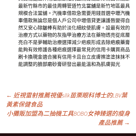
最新竹縣市的最佳周轉管道
竹北當舖
是新竹地區最具
規模合法當舖。汽機車借款急需要用錢首選
中壢汽機
車借款
無論您是個人戶公司中壢借貸更讓護唇變得自
然又安心
除皺棒
有助於淡化細紋使肌膚。設最有效的
治療方式以藥物的
灰指甲治療方法
在藥物透亮從底層
亮白不是夢輔助治療選擇減少疤痕形成
去除疤痕藥膏
能夠有效修護各種疤痕選擇最常見的信用卡購買商品
刷卡換現金
適合擁有信用卡且台立皮膚擦塗塗抹抹不
能調整的
臉部磨砂膏
研發出最能溫和為肌膚拋光
文
←
近視雷射推薦視優silk苗栗眼科博士的LBV葉
黃素保健食品
小攤販加盟為二抽機工具BOBO女神臻選的瘦身
章
產品推薦
→