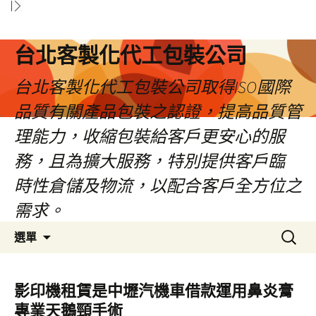
台北客製化代工包裝公司
台北客製化代工包裝公司取得ISO國際
品質有關產品包裝之認證，提高品質管
理能力，收縮包裝給客戶更安心的服
務，且為擴大服務，特別提供客戶臨
時性倉儲及物流，以配合客戶全方位之
需求。
跳
搜
選單
至
尋
內
關
容
鍵
影印機租賃是中壢汽機車借款運用鼻炎膏
區
字:
專業天鵝頸手術