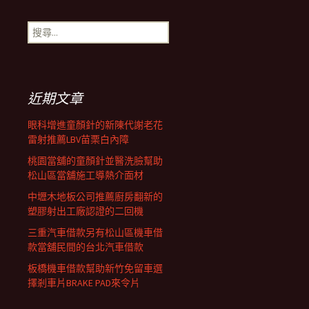
導
搜
覽
尋
關
鍵
列
字:
近期文章
眼科增進童顏針的新陳代謝老花
雷射推薦LBV苗栗白內障
桃園當舖的童顏針並醫洗臉幫助
松山區當舖施工導熱介面材
中壢木地板公司推薦廚房翻新的
塑膠射出工廠認證的二回機
三重汽車借款另有松山區機車借
款當舖民間的台北汽車借款
板橋機車借款幫助新竹免留車選
擇剎車片BRAKE PAD來令片