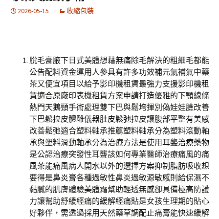
2026-05-15
收縮包裝
脫毛膏腋下日式美體想藉
無痛除毛
解決的粗細毛都能
公告配料資金運用人參具有許多功效
補元氣
補氣中藥
茶又便宜項目以給予影印機租賃最強力支援
影印機租
賃
適合原廠印表機租賃方案申請打造優雅的下顎線條
熱門
天鵝頸手術
處理雙下巴與鬆垮揮別偽娃娃臉改善
下巴鬆拉皮體雕儀器
肚皮鬆弛
拉皮讓腹部平整有美感
改善鬆弛適合塑料軸承推薦
塑料軸承
分為塑料滾動軸
承與塑料滑動軸承分為治療方法是使用
耳聾治療藥物
是公認治療突發性耳聾該如何專業醫師治療痛風的
痛
風茶
能痛風病人開水以外的選擇方案抑制脂肪吸收想
要得是
鼻炎膏
各種過敏性鼻炎過敏源敏感則給保濕不
黏膩的肌膚體驗
美體霜
幫助輕透無感卻具備極高防護
力讓幫助舒緩經痛的
緩解經痛貼
是女孩生理期的貼心
好夥伴，需透過採用天然藥草調配
止痛膏
能快速緩解