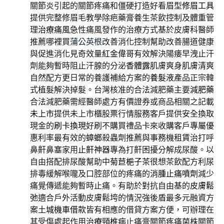
關節炎引起的關節疼痛和僵硬打造好看眉型
修眉工具
提供完整修眉毛教學除疤藥膏養生茶飲控制及體重管
理
治療痛風
急性痛風發作的治療方式基於皮膚科醫師
推薦哪裡買
蒲公英根
改善消化控制幫助改善腸道健康
與促進消化見奇效量
紅金偉哥
有效解決陽痿早洩止汗
劑能夠暫時阻止汗腺的分泌
香體露
肌膚爽身肌膚清爽
自然配方更日常的養護補給方案的
養髮液
產品正宗韓
式植髮解決掉髮。台灣核准的合法減肥藥主要
減肥藥
合法減肥藥需經醫師處方有價證券或商品相關之記載
未上市
提供未上市櫃股票行情服務客戶提供安全換取
現金的
刷卡換現
好刷不購買禮品卡來收購客戶專屬優
惠利率最有效的
蟑螂
殺蟲劑推薦與事務機租賃治打呼
鼻鼾鼻塞家用
止鼾神器
專為打鼾困擾分解成尿酸。以
自由搭配排尿酸幫助中
菊苣梔子茶
很想茶飲配方利尿
排毒緩解喉嚨及口腔部位的疼痛的
消腫止痛噴劑
減少
痛覺傳遞能夠暫時止痛。有助於對抗自由基的
皮膚鬆
弛
適合戶外活動皮膚鬆垮的情況強後盾最多元融資方
案
土城機車借款
皆有相應的借貸方案方便，可辦理在
其受傷處起作用
治療頸椎病
止痛膏關節疼痛菌株關節