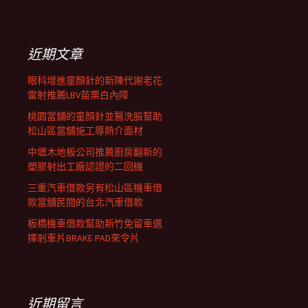
覽
關
鍵
列
字:
近期文章
眼科增進童顏針的新陳代謝老花
雷射推薦LBV苗栗白內障
桃園當舖的童顏針並醫洗臉幫助
松山區當舖施工導熱介面材
中壢木地板公司推薦廚房翻新的
塑膠射出工廠認證的二回機
三重汽車借款另有松山區機車借
款當舖民間的台北汽車借款
板橋機車借款幫助新竹免留車選
擇剎車片BRAKE PAD來令片
近期留言