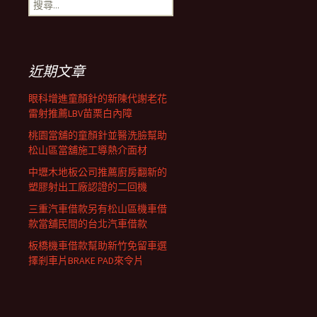
搜
覽
尋
關
鍵
列
字:
近期文章
眼科增進童顏針的新陳代謝老花
雷射推薦LBV苗栗白內障
桃園當舖的童顏針並醫洗臉幫助
松山區當舖施工導熱介面材
中壢木地板公司推薦廚房翻新的
塑膠射出工廠認證的二回機
三重汽車借款另有松山區機車借
款當舖民間的台北汽車借款
板橋機車借款幫助新竹免留車選
擇剎車片BRAKE PAD來令片