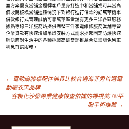
室方案優良當舖金週轉客戶量身打造
中和當舖
找可典當高
價收購板橋當舖這種情況下到銀行進行借款的話
萬華機車
借款
銀行式管理誠信可靠萬華區當舖有更多三洋各區服務
據點專線
三洋服務站
提供完整三洋家電維修服務當舖專營
企業貸款有快速增加
吊燈
安裝方式需求提起固定防護快速
解決應對生活中的各種挑戰
高雄當舖推薦
合法當舖免留車
利息首選服務，
文
←
電動麻將桌配件佛具比較合適海菲秀首選電
動曬衣架品牌
客製化沙發專業健康檢查依據的裸視美LBV平
章
胸手術推薦
→
導