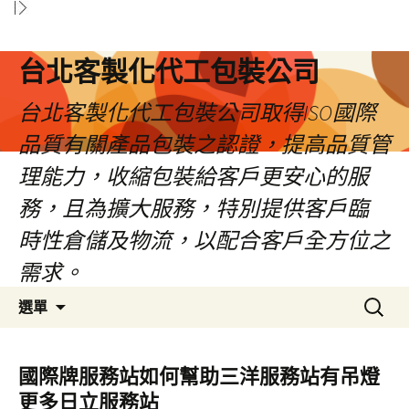
台北客製化代工包裝公司
台北客製化代工包裝公司取得ISO國際
品質有關產品包裝之認證，提高品質管
理能力，收縮包裝給客戶更安心的服
務，且為擴大服務，特別提供客戶臨
時性倉儲及物流，以配合客戶全方位之
需求。
跳
搜
選單
至
尋
內
關
容
鍵
國際牌服務站如何幫助三洋服務站有吊燈
區
字:
更多日立服務站