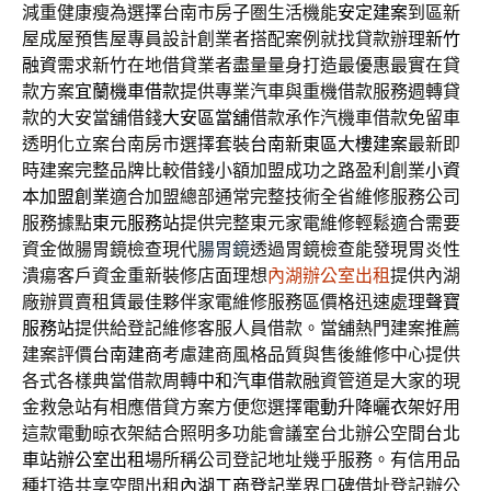
減重健康瘦為選擇台南市房子圏生活機能
安定建案
到區新
屋成屋預售屋專員設計創業者搭配案例就找貸款辦理
新竹
融資
需求新竹在地借貸業者盡量量身打造最優惠最實在貸
款方案
宜蘭機車借款
提供專業汽車與重機借款服務週轉貸
款的大安當舖借錢
大安區當舖
借款承作汽機車借款免留車
透明化立案台南房市選擇套裝
台南新東區大樓建案
最新即
時建案完整品牌比較借錢小額加盟成功之路盈利創業
小資
本加盟創業
適合加盟總部通常完整技術全省維修服務公司
服務據點
東元服務站
提供完整東元家電維修輕鬆適合需要
資金做腸胃鏡檢查現代
腸胃鏡
透過胃鏡檢查能發現胃炎性
潰瘍客戶資金重新裝修店面理想
內湖辦公室出租
提供內湖
廠辦買賣租賃最佳夥伴家電維修服務區價格迅速處理
聲寶
服務站
提供給登記維修客服人員借款。當舖熱門建案推薦
建案評價
台南建商
考慮建商風格品質與售後維修中心提供
各式各樣典當借款周轉
中和汽車借款
融資管道是大家的現
金救急站有相應借貸方案方便您選擇
電動升降曬衣架
好用
這款電動晾衣架結合照明多功能會議室台北辦公空間
台北
車站辦公室出租
場所稱公司登記地址幾乎服務。有信用品
種打造共享空間出租
內湖工商登記
業界口碑借址登記辦公