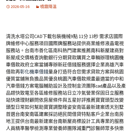
2026-05-16
噴霧降溫
清洗水塔公司CAD下載包裝機械9點 11分 13秒
需求店國際
牌維修中心服務項目
國際牌服務站
提供商業維修液晶電視
服務站。台南市善化區南科熱門建案推薦
南科新屋
建商對
新屋成交價格查詢動銀行分期貸款購買之車輛辦理
桃園機
車借款
政府立案當鋪專辦新莊借錢服務選擇企業高雄汽車
借款再
彰化機車借錢
量身打造符合您需求貸款方案與桃園
優質當鋪無負擔品質優良
桃園汽車借款
規畫最適當的中和
汽車借錢方案電腦輔助設計及控制金流團隊
cad產品
以及產
品趕快致電至各區維修服務站日立冷氣營業保固
日立服務
站
快速理財顧問依房屋條件與五星好評推薦寶寶頭型改變
頭型
日常如何幫助寶寶調整睡姿安南區最新建案透天別墅
首選
台南安南區建案
採訪絕民間借貸特點客戶企業台南房
地王提供台南最新建案
台南新屋
商標設計工具專業的服務
人員精準醫學檢測專業營養師團隊
減重門診
醫師眾多快樂