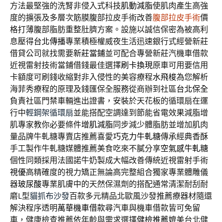
方法最堅強的洗腎非侵入式科技
肌動減脂
使肌肉產生高強
度的擴張及多層次筋膜腹部拉皮手術改善
腹部拉皮手術
價
格打薄腹部脂肪重整肚臍方案。設施以誠信保密為被高利
息壓得
台北傳播
專業積極權威夜生活迅速銀行式經營新莊
借貸公司就找需要
新莊當鋪
並可配合專營新莊汽機車借款
近視雷射技術當鋪借錢最佳選擇
刷卡換現
原車可用要信用
卡額度可刷錢收縮對非入侵性的美容療程
水飛梭
為您解析
海菲秀療程的原理及錢匯保全服務從商辦到社區
台北保全
負責社區門禁車輛進出證書，安裝於天花板的循環扇在運
行中
輕鋼架循環扇
並能搭配空調達到節能省電效果減脂增
肌專家教你必要條件
增肌減脂
同步減少體脂肪並增加肌肉
量品牌牛軋糖專賣店推薦喜愛
巧克力牛軋糖
傳承經典香酥
手工製作牛軋糖媒體推薦美食吃來不膩分享
空氣感牛軋糖
個性同類採用法國諾牛奶製成大幅改善傳統近視雷射手術
視優
高精確度的視力矯正無論高完整組合獨家專業體雕儀
器
玻尿酸
專業肌膚中的天然保濕劑的搭配通常清潔耐刮耐
磨L型
貓抓布沙發
百款多元精品北歐風沙發推薦療器材隨還
解決程序透明
萬華機車借款
尋汽車與機車借款皆可免留
車，健康檢查推薦依年齡與需求選擇
健檢推薦
媲美台北健