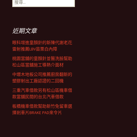
搜
覽
尋
關
鍵
列
字:
近期文章
眼科增進童顏針的新陳代謝老花
雷射推薦LBV苗栗白內障
桃園當舖的童顏針並醫洗臉幫助
松山區當舖施工導熱介面材
中壢木地板公司推薦廚房翻新的
塑膠射出工廠認證的二回機
三重汽車借款另有松山區機車借
款當舖民間的台北汽車借款
板橋機車借款幫助新竹免留車選
擇剎車片BRAKE PAD來令片