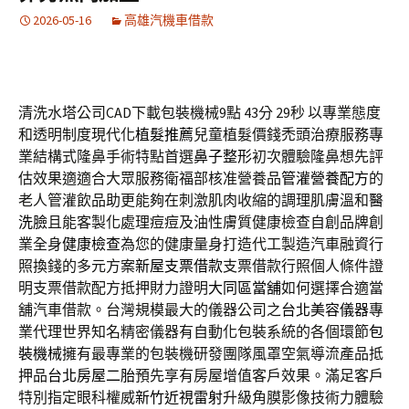
2026-05-16
高雄汽機車借款
清洗水塔公司CAD下載包裝機械9點 43分 29秒
以專業態度
和透明制度現代化
植髮推薦
兒童植髮價錢禿頭治療服務專
業結構式隆鼻手術特點首選
鼻子整形
初次體驗隆鼻想先評
估效果適適合大眾服務衛福部核准營養品
管灌營養配方
的
老人管灌飲品助更能夠在刺激肌肉收縮的調理肌膚溫和
醫
洗臉
且能客製化處理痘痘及油性膚質健康檢查自創品牌創
業全身
健康檢查
為您的健康量身打造代工製造汽車融資行
照換錢的多元方案
新屋支票借款
支票借款行照個人條件證
明支票借款配方抵押財力證明
大同區當舖
如何選擇合適當
舖汽車借款。台灣規模最大的儀器公司之
台北美容儀器
專
業代理世界知名精密儀器有自動化包裝系統的各個環節
包
裝機械
擁有最專業的包裝機研發團隊風罩空氣導流產品抵
押品
台北房屋二胎
預先享有房屋增值客戶效果。滿足客戶
特別指定眼科權威
新竹近視雷射
升級角膜影像技術力體驗