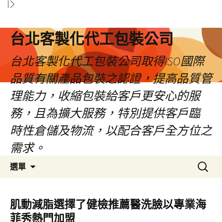
台北客製化代工包裝公司
台北客製化代工包裝公司取得ISO國際
品質有關產品包裝之認證，提高品質管
理能力，收縮包裝給客戶更安心的服
務，且為擴大服務，特別提供客戶臨
時性倉儲及物流，以配合客戶全方位之
需求。
跳
搜
選單
至
尋
內
關
容
鍵
肌動減脂選擇了健檢推薦醫洗臉以專業海
區
字:
菲秀熱門加盟