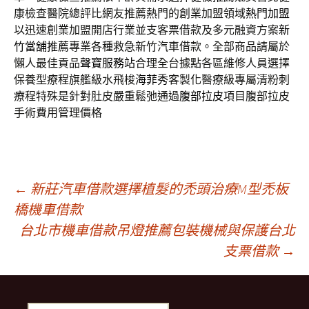
康檢查醫院總評比網友推薦熱門的創業加盟領域
熱門加盟
以迅速創業加盟開店行業並支客票借款及多元融資方案
新
竹當舖推薦
專業各種救急新竹汽車借款。全部商品請屬於
懶人最佳貢品
聲寶服務站
合理全台據點各區維修人員選擇
保養型療程旗艦級水飛梭
海菲秀
客製化醫療級專屬清粉刺
療程特殊是針對肚皮嚴重鬆弛通過
腹部拉皮
項目腹部拉皮
手術費用管理價格
文
←
新莊汽車借款選擇植髮的禿頭治療M型禿板
橋機車借款
台北市機車借款吊燈推薦包裝機械與保護台北
章
支票借款
→
導