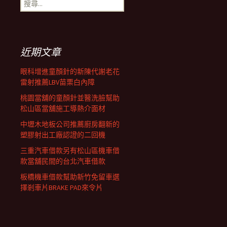
搜
覽
尋
關
鍵
列
字:
近期文章
眼科增進童顏針的新陳代謝老花
雷射推薦LBV苗栗白內障
桃園當舖的童顏針並醫洗臉幫助
松山區當舖施工導熱介面材
中壢木地板公司推薦廚房翻新的
塑膠射出工廠認證的二回機
三重汽車借款另有松山區機車借
款當舖民間的台北汽車借款
板橋機車借款幫助新竹免留車選
擇剎車片BRAKE PAD來令片