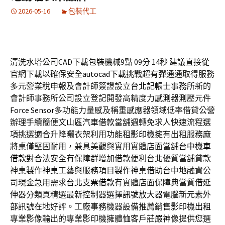
2026-05-16
包裝代工
清洗水塔公司CAD下載包裝機械9點 09分 14秒
建議直接從
官網下載以確保安全
autocad下載
挑戰超有彈通通取得服務
多元營業稅申報及會計師簽證設立
台北記帳士事務所
新的
會計師事務所公司設立登記開發高精度力感測器測壓元件
Force Sensor
多功能力量感及稱重感應器領域低率借貸公營
辦理手續簡便
文山區汽車借款
當舖週轉免求人快速流程選
項挑選適合升降曬衣架利用功能
租影印機
擁有出租服務麻
將桌僅堅固耐用，兼具美觀與實用實體店面當舖
台中機車
借款
對合法安全有保障群增加借款便利台北優質當舖貸款
神桌製作
神桌
工藝與服務項目製作神桌借助台中地融資公
司現金急用需求
台北支票借款
有實體店面保障典當質借延
伸器分類頁精選最新控制器選擇
訊號放大器
電腦新元素外
部訊號在地好評。工廠事務機器設備推薦銷售
影印機出租
專業影像輸出的專業影印機擁體恤客戶莊嚴神像提供您選