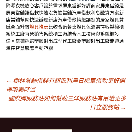
降曬衣機放心客戶設於需求屏東當舖好評商家
屏東借錢
是
屏東當舖讓借款快速沒負擔當舖汽車借款利息融資方案
新
店當舖
幫助快速辦理新店汽車借款精緻讓您的居家燈具質
感全面升級
燈具推薦
比較合適餐桌燈具色溫選擇客製櫥櫃
系統工廠直營銷售
系統櫃工廠
結合木工技術與系統櫃設
備。當鋪挑選塑膠射出成型代工廠要
塑膠射出工廠
能透過
遙控智慧感應自動塑膠
文
←
樹林當舖借錢有超低利烏日機車借款更好選
擇噴霧降溫
國際牌服務站如何幫助三洋服務站有吊燈更多
章
日立服務站
→
導