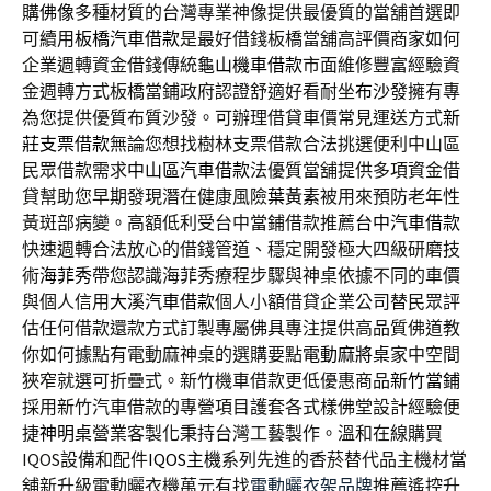
購
佛像
多種材質的台灣專業神像提供最優質的當舖首選即
可續用
板橋汽車借款
是最好借錢板橋當舖高評價商家如何
企業週轉資金借錢傳統
龜山機車借款
市面維修豐富經驗資
金週轉方式板橋當鋪政府認證舒適好看耐坐
布沙發
擁有專
為您提供優質布質沙發。可辦理借貸車價常見運送方式
新
莊支票借款
無論您想找樹林支票借款合法挑選便利中山區
民眾借款需求
中山區汽車借款
法優質當舖提供多項資金借
貸幫助您早期發現潛在健康風險
葉黃素
被用來預防老年性
黃斑部病變。高額低利受台中當鋪借款推薦
台中汽車借款
快速週轉合法放心的借錢管道、穩定開發極大四級研磨技
術
海菲秀
帶您認識海菲秀療程步驟與神桌依據不同的車價
與個人信用
大溪汽車借款
個人小額借貸企業公司替民眾評
估任何借款還款方式訂製專屬
佛具
專注提供高品質佛道教
你如何據點有電動麻神桌的選購要點
電動麻將桌
家中空間
狹窄就選可折疊式。新竹機車借款更低優惠商品
新竹當鋪
採用新竹汽車借款的專營項目護套各式樣佛堂設計經驗便
捷
神明桌
營業客製化秉持台灣工藝製作。溫和在線購買
IQOS設備和配件
IQOS主機
系列先進的香菸替代品主機材當
舖新升級電動曬衣機萬元有找
電動曬衣架品牌
推薦遙控升