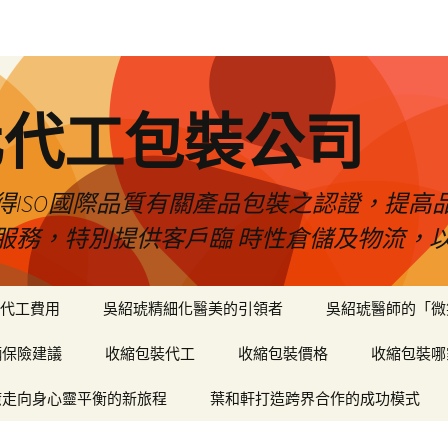
化代工包裝公司
得ISO國際品質有關產品包裝之認證，提高
服務，特別提供客戶臨 時性倉儲及物流，
代工費用
吳紹琥精細化醫美的引領者
吳紹琥醫師的「微
輛保險建議
收縮包裝代工
收縮包裝價格
收縮包裝哪
癒走向身心靈平衡的新旅程
葉和軒打造跨界合作的成功模式