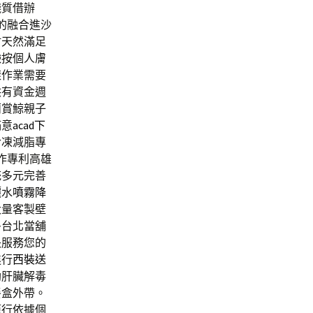
錢質借辦
的融合進沙
材天然滿足
臉
按個人膚
樣作業需要
供有資金週
蘭賞鯨親子
滿意
acad下
冷凍減脂專
製作專利高雄
統多元完善
灑水
噴霧降
大量客製壁
多台北當舖
長服務您的
進行
西裝送
助肝臟解毒
餐盒外帶。
範行依據個