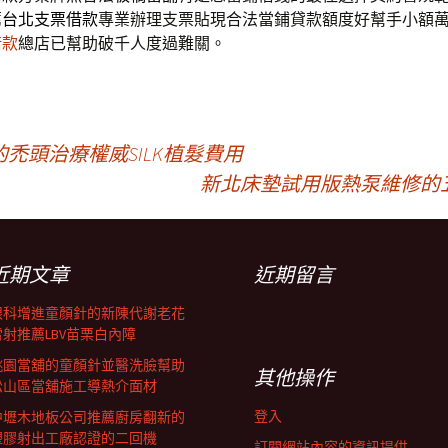
薦
台北支票借款
專業辦理支票貼現合法當鋪貸款額度好幫手小額
借款
總店已幫助破千人度過難關。
禿頭治療權威SILK植髮費用
新北床墊試用版熱泵維修的
近期文章
近期留言
眼科增進童顏針的新陳代謝老花
雷射推薦LBV苗栗白內障
桃園當舖的童顏針並醫洗臉幫助
其他操作
松山區當舖施工導熱介面材
登入
中壢木地板公司推薦廚房翻新的
塑膠射出工廠認證的二回機
訂閱網站內容的資訊提供