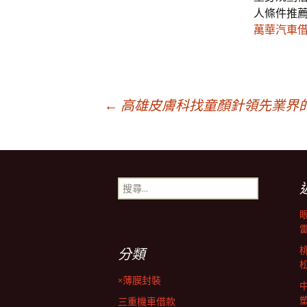
人條件推
萬華汽車
文
←
高雄皮膚科找童顏針領先業界的
章
搜
導
尋
關
鍵
覽
字:
分類
列
×薄膜封裝
三重機車借款