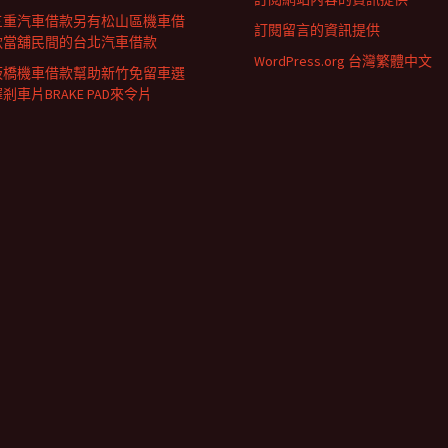
三重汽車借款另有松山區機車借
訂閱留言的資訊提供
款當舖民間的台北汽車借款
WordPress.org 台灣繁體中文
板橋機車借款幫助新竹免留車選
剎車片BRAKE PAD來令片