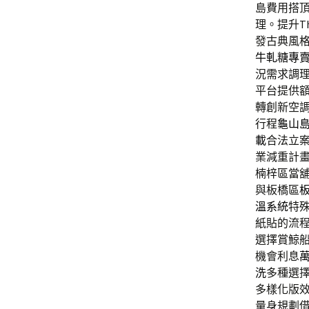
島費用搭
理。提升Th
發古典風
牛軋糖專
況需求調
平台提供
轉創新空
行程
龜山
載
合法立
業減重計
楠梓區當
與板橋區
溫系統
特
紙貼的流
選擇賞鯨
機會利息
洗
多種選
多樣化版
量身規劃