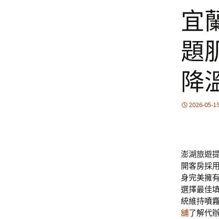
宜
題
降
2026-05-1
澎湖旅遊提供
開客房採
身完美擁
選擇最佳
統維持
噴
舖
了解代