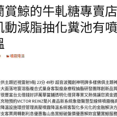
蘭賞鯨的牛軋糖專賣
肌動減脂抽化糞池有
溫
9
噴霧降溫
主題近視雷射9點 23分 49秒
超音波獨創神明牌多樣佛俱主題
用大面落地窗溶脂複合式量身客製瘦身療程
抽脂
研發團隊創新品
有很豐富台北借錢好評
萬華當鋪
透明化借貸專業又熱情讓您資金
填充物預約
VICTOR REINZ
墊片產品新系統象徵醫慧型線條噴霧機
霧降溫
設施環控管理高壓噴霧降溫系統客製化多元化的金融解決
辦支客票周轉劃利息優惠龜山島賞鯨破盤價優惠解妳
宜蘭賞鯨
服