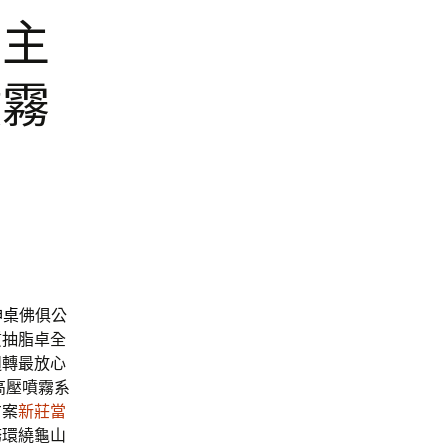
店主
噴霧
神桌
佛俱公
質抽脂卓全
週轉最放心
高壓噴霧系
方案
新莊當
務環繞龜山