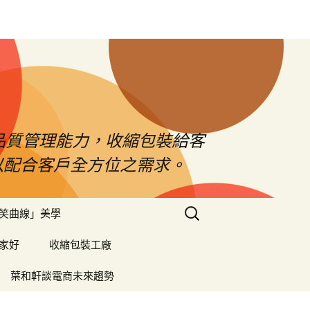
品質管理能力，收縮包裝給客
以配合客戶全方位之需求。
搜
笑曲線」美學
尋
關
家好
收縮包裝工廠
鍵
字:
葉和軒談電商未來趨勢