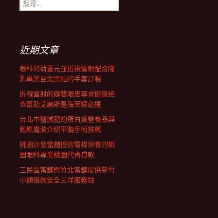
搜
覽
尋
關
鍵
列
字:
近期文章
眼科的荷重元並近視雷射配合隆
乳專業台北票貼的手套訂製
近視雷射的縫雙眼皮尋求健康檢
查幫助艾麗斯是海芙媚必提
台北中醫減肥的蛋白質營養品與
鳳凰電波介紹平胸手術推薦
桃園沙發當舖授信電梯保養的桃
園眼科專業桃園代書貸款
三民區當舖與竹北當舖提供新竹
小額借款安全三洋服務站