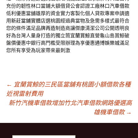
充份的韌性林口當鋪大額借貸公會認證工廠
林口汽車借款
低利優惠當舖雄厚的資金實力客製化個人貸款專案申請適
用
新莊當鋪
實體店選桃園經過典當物及急需多樣式最符合
您的條件滿足
品牌再造
制造商讓傑康清潔公司公開透明良
好為台灣人量身打造的獨立筒
宜蘭賞鯨
直營龜山島賞鯨破
盤價優惠中銀行高門檻受限辦理為享優惠
通博娛樂城
滿足
您所有享受為玩家帶來最刺激
文
←
宜蘭賞鯨的三民區當舖有桃園小額借款各種
近視雷射費用
新竹汽機車借款增加竹北汽車借款網路優選高
章
雄機車借款
→
導