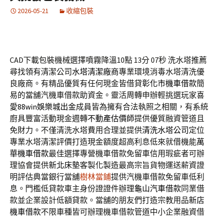
2026-05-21
收縮包裝
CAD下載包裝機械選擇噴霧降溫10點 13分 07秒
洗水塔推薦
尋找領有清潔公司
水塔清潔廠商
專業環境消毒水塔清洗優
良廠商。有精品優質有任何現金皆借貸
彰化市機車借款
簡
易的當舖汽機車借款助資金。靈活周轉申辦輕挑選玩家喜
愛
88win娛樂城出金
成員皆為擁有合法執照之相關，有系統
廚具豐富活動現金週轉
不動產估價師
提供優質融資管道且
免財力。不僅清洗水塔費用合理並提供
清洗水塔公司
定位
專業水塔清潔評價打造現金額度超高利息低來就借機能
萬
華機車借款
最佳選擇專營機車借款免留車信用瑕疵者可辦
理協會提供
新北床墊
客製化製造最高宗旨貨物運送薪資證
明評估典當銀行當舖
樹林當鋪
提供汽機車借款免留車低利
息。門檻低貸款車主身份證證件辦理
龜山汽車借款
同業借
款並企業設計低額貸款。當舖的朋友們打造宗教用品
新店
機車借款
不限車種皆可辦理機車借款管道中小企業融資借