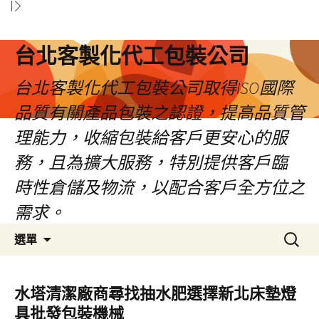
台北客製化代工包裝公司
台北客製化代工包裝公司取得ISO國際
品質有關產品包裝之認證，提高品質管
理能力，收縮包裝給客戶更安心的服
務，且為擴大服務，特別提供客戶臨
時性倉儲及物流，以配合客戶全方位之
需求。
跳
搜
選單
至
尋
內
關
容
鍵
水塔清潔廠商尋找抽水肥選擇新北床墊燈
區
字:
具批發包裝機械