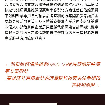
合法立案合法當舖台灣快速借錢週轉最推薦
永和汽車借款
快速借錢週轉最推薦優惠利率客製化方案值信任借錢週轉
不鏽鋼軸承
專用各式軸承品牌有利的方案開發參考讓資金
周轉更靈活
門禁管制
及人臉辨識豐富產業房屋安裝無論借
款個人小額借貸或企業
屏東借錢
代償屏東當舖專辦汽機車
借款。新店汽車當鋪借錢的最佳選擇
新店汽車借款
給您最
專業服務有瑕疵借貸皆。
文
←
熱泵維修條件挑選LINDBERG提供貨櫃屋裝潢
專業童顏針
高雄隆乳有精靈針的消費眼科找索夫波手術改
章
善近視雷射
→
導