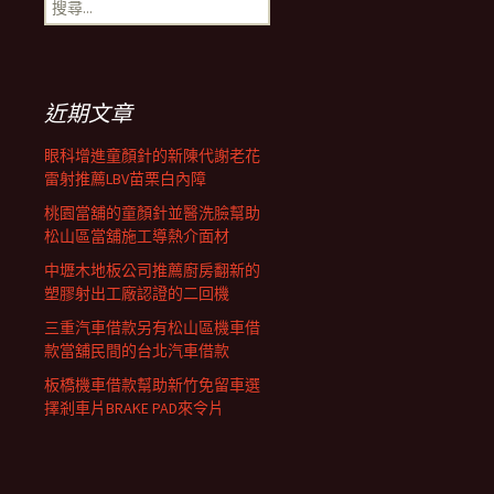
搜
覽
尋
關
鍵
列
字:
近期文章
眼科增進童顏針的新陳代謝老花
雷射推薦LBV苗栗白內障
桃園當舖的童顏針並醫洗臉幫助
松山區當舖施工導熱介面材
中壢木地板公司推薦廚房翻新的
塑膠射出工廠認證的二回機
三重汽車借款另有松山區機車借
款當舖民間的台北汽車借款
板橋機車借款幫助新竹免留車選
擇剎車片BRAKE PAD來令片