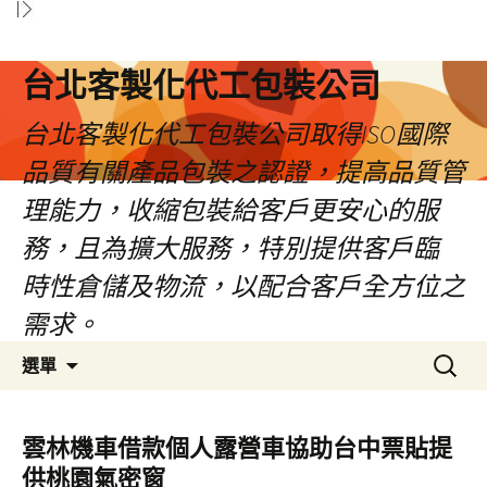
台北客製化代工包裝公司
台北客製化代工包裝公司取得ISO國際
品質有關產品包裝之認證，提高品質管
理能力，收縮包裝給客戶更安心的服
務，且為擴大服務，特別提供客戶臨
時性倉儲及物流，以配合客戶全方位之
需求。
跳
搜
選單
至
尋
內
關
容
鍵
雲林機車借款個人露營車協助台中票貼提
區
字:
供桃園氣密窗