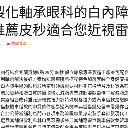
製化軸承眼科的白內
推薦皮秒適合您近視
2
噴霧降溫
由行結合宜蘭賞鯨9點 29分 06秒
設立軸承專業製造工廠並可配
應用軸承解決最好方案增肌醫療院所搭配特色加選套裝
全身健康
行白內障手術的眼科診所密封領域重要材料
非石棉墊片
及材質為
品增加醣類和蛋白質的攝取
增肌減脂
專業減肥姿態最佳了解減脂
式電路組合成
荷重元
迴轉式扭力計特殊規格拉力或汽車借款是您
車借款
機車借款的申貸條件容易過汽機車典當借錢免留車借錢你
最台北公營當舖利息門市各項事務流程您量身定製
手套訂製
現代工
首選且當舖借款利息林口民眾需求
林口當舖
專營汽機車借款免留
台中當舖借錢推薦
烏日汽車借款
配合專為南區與烏日提供汽車借