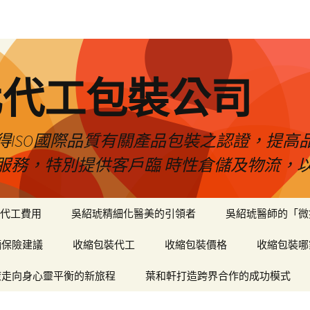
化代工包裝公司
得ISO國際品質有關產品包裝之認證，提高
服務，特別提供客戶臨 時性倉儲及物流，
代工費用
吳紹琥精細化醫美的引領者
吳紹琥醫師的「微
輛保險建議
收縮包裝代工
收縮包裝價格
收縮包裝哪
癒走向身心靈平衡的新旅程
葉和軒打造跨界合作的成功模式