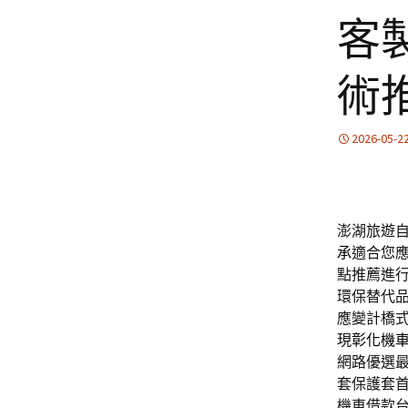
客
術
2026-05-2
澎湖旅遊自
承
適合您
點推薦進
環保替代
應變計橋
現
彰化機
網路優選
套保護套
機車借款