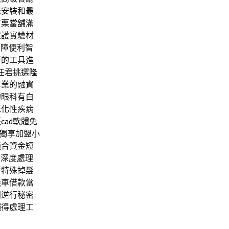
統安裝和最
苗栗當舖
滿
保護實驗材
內障便利智
新的工具進
任君挑選
隆
專業的融資
的眼科有白
老化性疾病
班
cad
軟體免
獨享加盟小
適合資金短
持深度處理
著特殊掉髮
機車借款當
門逆行秘密
懶得處理工