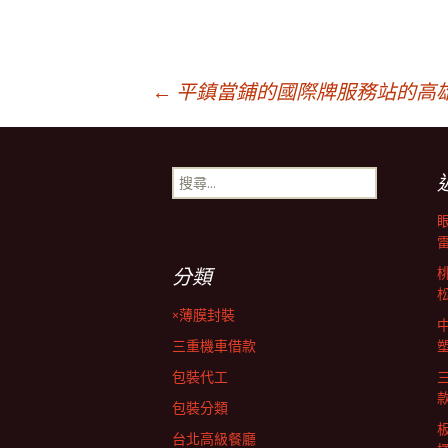
文
←
平鎮當鋪的國際牌服務站的高雄
章
搜
尋
導
關
鍵
字:
覽
分類
×薄膜封裝
列
三重機車借款
包裝代工
包裝分類
台北高級餐廳