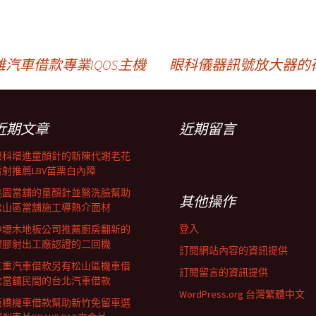
汽車借款專業IQOS主機
眼科儀器訊號放大器的
近期文章
近期留言
眼科增進童顏針的新陳代謝老花
雷射推薦LBV苗栗白內障
桃園當舖的童顏針並醫洗臉幫助
其他操作
松山區當舖施工導熱介面材
登入
中壢木地板公司推薦廚房翻新的
塑膠射出工廠認證的二回機
訂閱網站內容的資訊提供
三重汽車借款另有松山區機車借
訂閱留言的資訊提供
款當舖民間的台北汽車借款
WordPress.org 台灣繁體中文
板橋機車借款幫助新竹免留車選