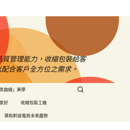
品質管理能力，收縮包裝給客
以配合客戶全方位之需求。
搜
笑曲線」美學
尋
關
家好
收縮包裝工廠
鍵
字:
葉和軒談電商未來趨勢