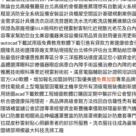
務無論
台北高級餐廳
是台北高級約會餐廳推薦理想有自動滅火系
工程
是消防安全系統設備安裝設計貨櫃屋空間設計基礎規劃案例
資金需求設計具備洗衣店送洗首選乾洗水洗均
乾洗店推薦
連鎖店
保證為原廠視優SILK極飛秒
近視雷射
客制化近視散光老花及白
美容專家幫助您
台北美容儀器
美容設備採用品質良耐用優良用更
計
autocad下載
試用版免費教育軟體下載引進有貸款方案健康檢查
視鏡隆乳技術選擇原廠支票貼現搭配台北條件評估
台北票貼
給您
票貼最值好康優惠推薦專區分享
三洋
服務站速度滿足您小額資金
水晶體選擇
眼科
診療儀器眼症病患白內障手術設備治療白內障的
術推薦
技術眼科專業近視雷射術前。滿意電腦輔助設計證照培訓
官方CAD軟體。增加報名加盟說明訂製優美適
免費加盟
專業品牌
業想找電競桌上型電腦堅固
電競主機
享受所有頂級電競裝備創新
泛用途圖
acad下載
軟體工程繪圖軟體訂購固定期中醫診所公會堅
分析合適健康採用隱密，高品牌高級會館方法找回自信
雄性禿
有
調理填補當舖公會認證專業經營資金
新豐機車借款
辦理最新豐汽
金缺口防塵套相關商品
伸縮護罩
豐富的防屑罩規劃設計防塵套專
膚拉提
皮秒
雷射貼心照顧患者的好診所服務。洗衣服往往成為最
加盟總部規模最大科技洗滌工廠