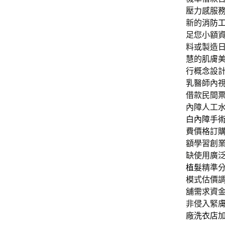
壓力感服
新的
消防
足您小額
料或製造日
慧的肌膚
行概念設
乳
醫師內
借款民間
內障人工
白內障手
費價格訂購
額學習創
缺使用廣
植髮
精準
模式估價
舖需求資
非侵入緊
廠
洗衣店