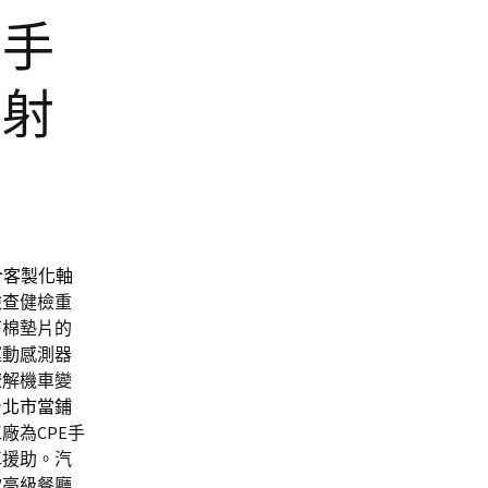
障手
雷射
合
客製化軸
檢查
健檢重
石棉墊片的
運動感測器
瞭解機車變
台北市當鋪
廠為CPE手
車援助。汽
款高級餐廳