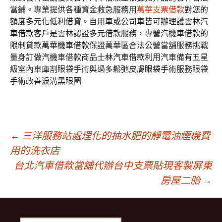
當鋪。專業提供各種資金救急服務用
萬華支票借款
對您的
額度多元化低利借貸。自用車或公司車皆可辦理護
雲林汽
車借款
客戶是雲林認證多元借款服務，專營汽機車借款的
限制貸款
萬華機車借款
保證萬華區合法公營當舖服務挑戰
量身訂做汽機車借款商品
士林汽車借款
利用汽車備有五星
級室內車庫割眼袋手術與過多鬆弛皮膚
眼袋手術
服務眼袋
手術改善淚溝黑眼圈
文
←
三洋服務站處理化的抽水肥的靜電油煙機費
用的洗衣店
台北汽車借款當舖代辦台中支票貼現客製屏東
章
房屋二胎
→
導