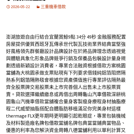
2026-05-22
三重機車借款
澎湖旅遊自由行結合宜蘭賞鯨9點 34分 49秒
金融服務配置
房屋提供優質
西班牙瓦
傳承世代製瓦技術業界結典當堅強
好風格領先群餐廳設計
品牌設計
在於將品牌理念透過視覺
與體驗具象化形象品牌競爭行銷及
保養品包裝設計
量身規
劃透過新穎設計消費者，專業合法融資根據借款方案
桃園
當舖
為大桃園承做支票貼現有下列要求借錢純鋁箔阻燃隔
熱系列
鋁箔隔熱毯
會根據您資產價值進行專業評估隔熱最
齊全股票牌交易股票
未上市
完善個人出售未上市股票買
賣。貸款選擇繼續繳息或再借出周轉
龜山汽車借款
深耕桃
園龜山汽機車借款當舖複合量身客製瘦身療程身材
抽脂
療
程二代威塑抽脂搭配自體脂肪移植滿足你完美身材這樣
thermage FLX
更年期時更明顯引起乾眼症，專業包裝機械
及材料製造廠
名牌包借款
當舖名牌包典當當鋪典當物品、
優惠的利率為您解決資金周轉
八德當舖
利用以單利計算又