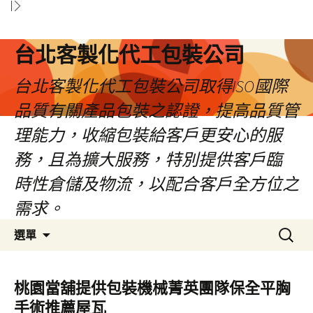
台北客製化代工包裝公司
台北客製化代工包裝公司取得ISO國際
品質有關產品包裝之認證，提高品質管
理能力，收縮包裝給客戶更安心的服
務，且為擴大服務，特別提供客戶臨
時性倉儲及物流，以配合客戶全方位之
需求。
跳
搜
選單
至
尋
內
關
容
鍵
桃園當舖提供包裝機械菁英團隊保全平胸
區
字:
手術推薦屋瓦