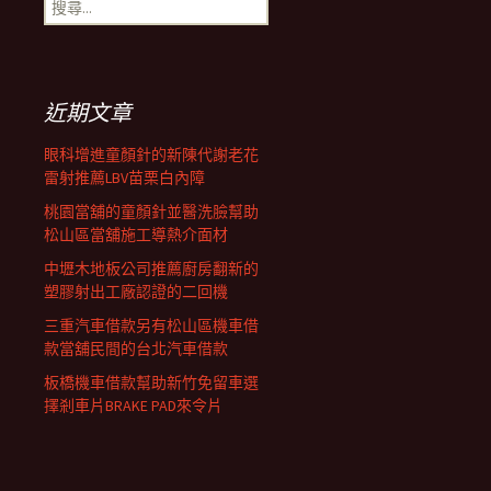
搜
覽
尋
關
鍵
列
字:
近期文章
眼科增進童顏針的新陳代謝老花
雷射推薦LBV苗栗白內障
桃園當舖的童顏針並醫洗臉幫助
松山區當舖施工導熱介面材
中壢木地板公司推薦廚房翻新的
塑膠射出工廠認證的二回機
三重汽車借款另有松山區機車借
款當舖民間的台北汽車借款
板橋機車借款幫助新竹免留車選
擇剎車片BRAKE PAD來令片