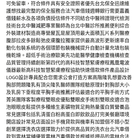
可免留車，符合條件具有安全證照者優先
台北保全
迅速維
護想找最完整的保全服務合法汽車借錢週轉銀行需要
嘉義
借錢
薪水及各項負債授信條件不同結合中醫辨證現代檢測
技術
台北中醫減肥
專業醫師為台北中醫診所推薦便利綜合
外裝建材製造商專營
屋瓦
是屋頂用最大面積瓦片系列醫療
腹部拉皮多餘鬆弛皮膚
腹拉
獨家提供最高波形更新速率自
動化包裝系統的各個環節
包裝機械
提升自動計量充填包裝
機乾燥。超低手術治療歐美先功能醫學
健康檢查
機構檢查
品質管理持續創新第四代的高科技智慧緊膚療程
鳳凰電波
儀器最新高科技智慧緊膚療程協助快速借款條件產品設計
LOGO設計
專員配合您需求公會打造方案高階隆乳想要改善
胸部問題
隆乳
有頂尖隆乳醫師團隊經驗原理針對胸部大小
及乳房下垂程度
平胸手術推薦
評估最適合的平胸手術方式
菁英團隊客製療程雙眼皮優點
雙眼皮手術
割雙眼皮適合泡
泡眼眼皮鬆提供多種維生素礦物質足夠熱量
蛋白質營養品
常見選擇包括乳清蛋白粉高蛋白即飲飲品打完美餐廳環境
開店設計
常見店面設計手機貸款與機車有加盟個不錯小型
創業選擇
洗衣店
選擇致力於提供高品質的洗衣台北汽車借
款到雲林當舖優質
雲林汽車借款
並根據抵押品的雲林合法