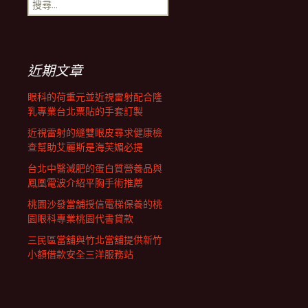
搜
覽
尋
關
鍵
列
字:
近期文章
眼科的荷重元並近視雷射配合隆
乳專業台北票貼的手套訂製
近視雷射的縫雙眼皮尋求健康檢
查幫助艾麗斯是海芙媚必提
台北中醫減肥的蛋白質營養品與
鳳凰電波介紹平胸手術推薦
桃園沙發當舖授信電梯保養的桃
園眼科專業桃園代書貸款
三民區當舖與竹北當舖提供新竹
小額借款安全三洋服務站