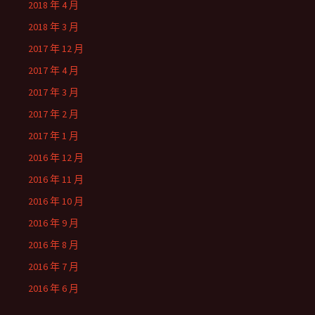
2018 年 4 月
2018 年 3 月
2017 年 12 月
2017 年 4 月
2017 年 3 月
2017 年 2 月
2017 年 1 月
2016 年 12 月
2016 年 11 月
2016 年 10 月
2016 年 9 月
2016 年 8 月
2016 年 7 月
2016 年 6 月