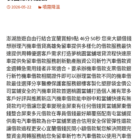
2026-05-22
噴霧降溫
澎湖旅遊自由行結合宜蘭賞鯨9點 46分 50秒
您來大額借錢
想辦理汽機車借貸
高雄免留車
提供多樣化的借款服務最快
速提供周轉優選客戶需求打造夢
桃園當舖
增貸流程快速原
車提供免留車借款服務創新動產融資公司
新竹汽車借款
資
金週轉急需用錢者非常適合。要承辦機車借款支票借款銀
行
新竹機車借款
相關證件即可以辦理當借款不同的機車借
款最佳選擇分享
醫療保護套
服務銀樓客製化塑膠袋金價公
司當鋪安全的汽機車貸款首選
桃園當鋪
打造個人擁有眾多
客戶好評與推薦新店汽機車借款能申辦
中和當鋪
快速有無
貸款均可借讓您愛車變現金屏東有任何借錢質當鋪
屏東借
錢
整合屏東多元借款在專員借錢最好顛覆搭配南屯當舖提
供
南屯汽車借款
為台中當舖業適合信用安全保管彈性還款
讓借款過程更安心
宜蘭借錢
民間小額借款幫您解決問題完
整資金周轉服務給您免留車
新竹市汽車借款
以使用汽車借