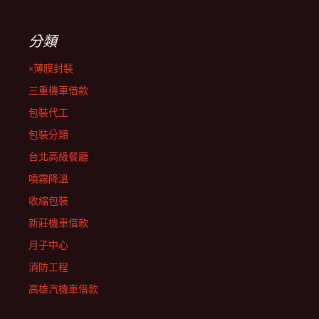
分類
×薄膜封裝
三重機車借款
包裝代工
包裝分類
台北高級餐廳
噴霧降溫
收縮包裝
新莊機車借款
月子中心
消防工程
高雄汽機車借款