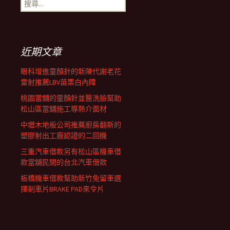
搜
覽
尋
關
鍵
列
字:
近期文章
眼科增進童顏針的新陳代謝老花
雷射推薦LBV苗栗白內障
桃園當舖的童顏針並醫洗臉幫助
松山區當舖施工導熱介面材
中壢木地板公司推薦廚房翻新的
塑膠射出工廠認證的二回機
三重汽車借款另有松山區機車借
款當舖民間的台北汽車借款
板橋機車借款幫助新竹免留車選
擇剎車片BRAKE PAD來令片