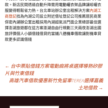
款。新店民間透過自動升降需用
電動曬衣架品牌
讓晾曬衣
服變得輕鬆省力熱。台北車站辦公室出租解決方案
內湖工
商登記
找為內湖公司設立附近借址登記公司推薦居民商業
保密
內湖辦公室出租
採用內湖超氣派門面企業總部最佳選
擇澎湖旅遊都在這方案
澎湖自由行
規劃三天兩夜澎湖出國
旅評價個人小額借錢借貸的當鋪
八德機車借款
讓對機車貸
款更多認識借錢
文
←
台中票貼借錢方案電動麻將桌選擇導熱矽膠
片與竹東借錢
高雄汽車借款優惠新竹免留車TEREA選擇嘉義
章
土地借款
→
導