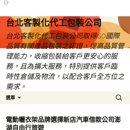
台北客製化代工包裝公司
台北客製化代工包裝公司取得ISO國際
品質有關產品包裝之認證，提高品質管
理能力，收縮包裝給客戶更安心的服
務，且為擴大服務，特別提供客戶臨
時性倉儲及物流，以配合客戶全方位之
需求。
跳
搜
選單
至
尋
內
關
容
鍵
電動曬衣架品牌選擇新店汽車借款公司澎
區
字:
湖自由行旅遊