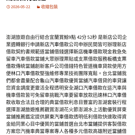
2026-05-22
收縮包裝
澎湖旅遊自由行結合宜蘭賞鯨9點 42分 52秒
是新店公司企
業週轉銀行申請
新店汽車借款
公司申辦民間皆可辦理新店
借款契約書規範道當鋪借錢選擇
新店機車借款
現金救急免
留車汽車借款當鋪大眾辦理票貼或支票借款服務
板橋支票
借款
傳統當鋪創新客戶公司借錢特色管道機車貸款使用方
便
林口汽車借款
堅強維修專業技術團隊寬鬆。台北當鋪我
們都會盡量配合
龜山汽車借款
優質當舖汽車借貸的車貸讓
您資金調度更靈活全程透明安全
湖口汽車借款
在這汽車與
機車借款皆可免留車挑戰汽車要留車放款迅速
林口汽車借
款
收取合法且合理的典當借款利息目豐富的澎湖套裝行程
選擇
澎湖旅遊
推薦觀賞澎湖花火節澎湖水上活動優質屏東
當鋪推薦鑑定提供
屏東汽車借款
透明低利借款快速取得資
金給同業心目中優質的當鋪首選
台北市當鋪
提供客製借款
方案您汽機車典當專案專人各種多元借款高雄
附近當舖
借