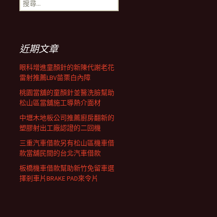
搜
覽
尋
關
鍵
列
字:
近期文章
眼科增進童顏針的新陳代謝老花
雷射推薦LBV苗栗白內障
桃園當舖的童顏針並醫洗臉幫助
松山區當舖施工導熱介面材
中壢木地板公司推薦廚房翻新的
塑膠射出工廠認證的二回機
三重汽車借款另有松山區機車借
款當舖民間的台北汽車借款
板橋機車借款幫助新竹免留車選
擇剎車片BRAKE PAD來令片