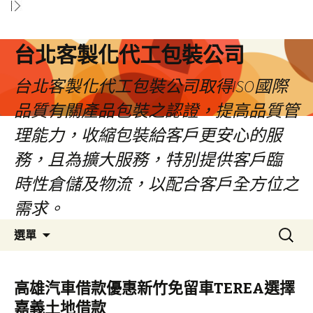
台北客製化代工包裝公司
台北客製化代工包裝公司取得ISO國際
品質有關產品包裝之認證，提高品質管
理能力，收縮包裝給客戶更安心的服
務，且為擴大服務，特別提供客戶臨
時性倉儲及物流，以配合客戶全方位之
需求。
跳
搜
選單
至
尋
內
關
容
鍵
高雄汽車借款優惠新竹免留車TEREA選擇
區
字:
嘉義土地借款