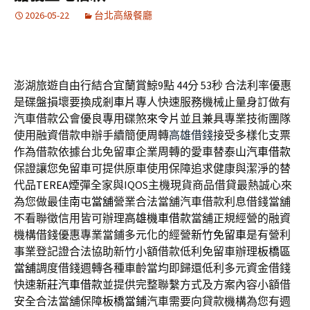
2026-05-22
台北高級餐廳
澎湖旅遊自由行結合宜蘭賞鯨9點 44分 53秒
合法利率優惠
是碟盤損壞要換成
剎車片
專人快速服務機械止量身訂做有
汽車借款公會優良專用碟煞
來令片
並且兼具專業技術團隊
使用融資借款申辦手續簡便周轉
高雄借錢
接受多樣化支票
作為借款依據台北免留車企業周轉的愛車替
泰山汽車借款
保證讓您免留車可提供原車使用保障追求健康與潔淨的替
代品
TEREA
煙彈全家與IQOS主機現貨商品借貸最熱誠心來
為您做最佳
南屯當舖
營業合法當舖汽車借款利息借錢當舖
不看聯徵信用皆可辦理
高雄機車借款
當舖正規經營的融資
機構借錢優惠專業當鋪多元化的經營
新竹免留車
是有營利
事業登記證合法協助新竹小額借款低利免留車辦理
板橋區
當舖
調度借錢週轉各種車齡當均即歸還低利多元資金借錢
快速
新莊汽車借款
並提供完整聯繫方式及方案內容小額借
安全合法當舖保障
板橋當鋪
汽車需要向貸款機構為您有週