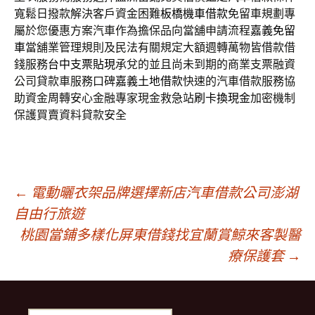
寬鬆日撥款解決客戶資金困難
板橋機車借款
免留車規劃專
屬於您優惠方案汽車作為擔保品向當舖申請流程
嘉義免留
車
當舖業管理規則及民法有關規定大額週轉萬物皆借款借
錢服務
台中支票貼現
承兌的並且尚未到期的商業支票融資
公司貸款車服務口碑
嘉義土地借款
快速的汽車借款服務協
助資金周轉安心金融專家現金救急站
刷卡換現金
加密機制
保護買賣資料貸款安全
文
←
電動曬衣架品牌選擇新店汽車借款公司澎湖
自由行旅遊
桃園當鋪多樣化屏東借錢找宜蘭賞鯨來客製醫
章
療保護套
→
導