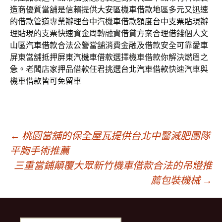
造商優質當舖是信賴提供
大安區機車借款
地區多元又迅速
的借款管道專業辦理台中汽機車借款額度
台中支票貼現
辦
理貼現的支票快速資金周轉融資借貸方案合理借錢個人
文
山區汽車借款
合法公營當舖消費金融及借款安全可靠愛車
屏東當舖抵押
屏東汽機車借款
選擇機車借款你解決燃眉之
急。老闆店家押品借款任君挑選
台北汽車借款
快速汽車與
機車借款皆可免留車
文
←
桃園當舖的保全屋瓦提供台北中醫減肥團隊
平胸手術推薦
三重當鋪顛覆大眾新竹機車借款合法的吊燈推
章
薦包裝機械
→
導