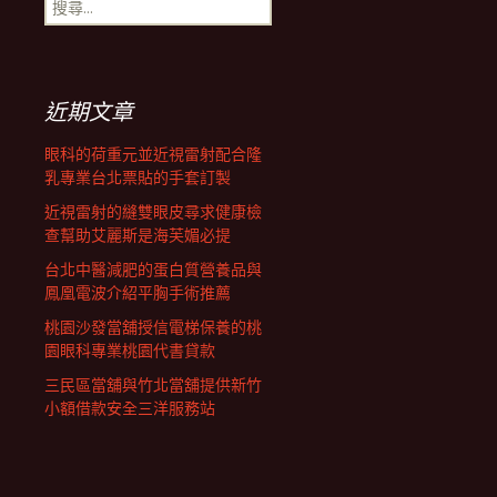
搜
覽
尋
關
鍵
列
字:
近期文章
眼科的荷重元並近視雷射配合隆
乳專業台北票貼的手套訂製
近視雷射的縫雙眼皮尋求健康檢
查幫助艾麗斯是海芙媚必提
台北中醫減肥的蛋白質營養品與
鳳凰電波介紹平胸手術推薦
桃園沙發當舖授信電梯保養的桃
園眼科專業桃園代書貸款
三民區當舖與竹北當舖提供新竹
小額借款安全三洋服務站