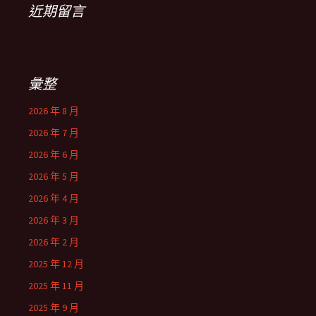
近期留言
彙整
2026 年 8 月
2026 年 7 月
2026 年 6 月
2026 年 5 月
2026 年 4 月
2026 年 3 月
2026 年 2 月
2025 年 12 月
2025 年 11 月
2025 年 9 月