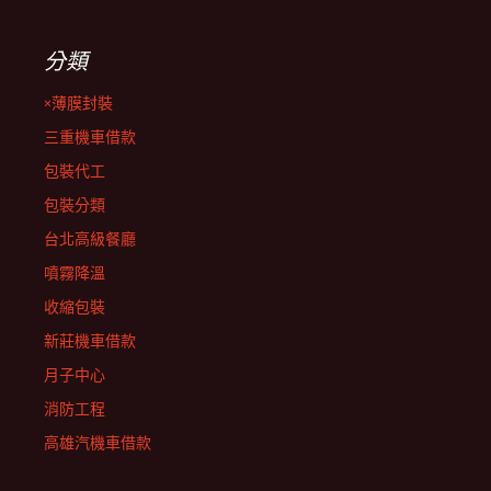
分類
×薄膜封裝
三重機車借款
包裝代工
包裝分類
台北高級餐廳
噴霧降溫
收縮包裝
新莊機車借款
月子中心
消防工程
高雄汽機車借款