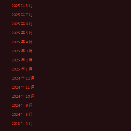
2025 年 8 月
2025 年 7 月
2025 年 6 月
2025 年 5 月
2025 年 4 月
2025 年 3 月
2025 年 2 月
2025 年 1 月
2024 年 12 月
2024 年 11 月
2024 年 10 月
2024 年 9 月
2024 年 8 月
2018 年 5 月