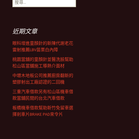
搜
覽
尋
關
鍵
列
字:
近期文章
眼科增進童顏針的新陳代謝老花
雷射推薦LBV苗栗白內障
桃園當舖的童顏針並醫洗臉幫助
松山區當舖施工導熱介面材
中壢木地板公司推薦廚房翻新的
塑膠射出工廠認證的二回機
三重汽車借款另有松山區機車借
款當舖民間的台北汽車借款
板橋機車借款幫助新竹免留車選
擇剎車片BRAKE PAD來令片