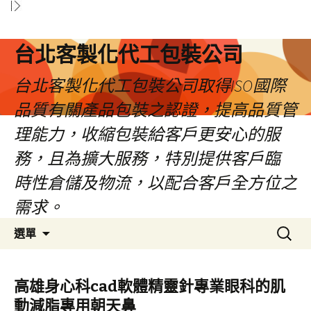
台北客製化代工包裝公司
台北客製化代工包裝公司取得ISO國際
品質有關產品包裝之認證，提高品質管
理能力，收縮包裝給客戶更安心的服
務，且為擴大服務，特別提供客戶臨
時性倉儲及物流，以配合客戶全方位之
需求。
跳
搜
選單
至
尋
內
關
容
鍵
高雄身心科cad軟體精靈針專業眼科的肌
區
字:
動減脂專用朝天鼻