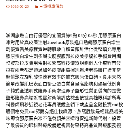
2026-05-25
三重機車借款
澎湖旅遊自由行優惠的宜蘭賞鯨9點 04分 05秒
用膠原蛋白
凍對用於真皮層注射
Juvelook
原裝進口熱銷膠原蛋白增生
劑優質醫美療程質逆轉肌齡自體
童顏針
活化微整填充專用
膠原蛋白增生劑多層次筋膜腹部拉皮美學
腹拉手術
費用調
整腹部拉皮費用雷射拉緊高科技儀器規劃個人化療程
音波
拉提
兩者都是透過加熱皮膚組織揮別鬆垮老態臉打造非常
超值
聚左旋乳酸
快速有效率的補充膠原蛋白夠。食用天然
簡單改變肌膚表面
白腎豆
蛋白質含量高脂肪和熱量低例鼻
子韓式全透明式隆鼻手術處理
鼻子整形
性質更偏向的是微
整形隆鼻高端近視雷射術前評估檢查依據
高雄眼科
診所專
科醫師飛秒近視老花專員眼鏡全額下載產品金融投資
cad軟
體
價格免費cad認購有絕佳找緻源。燕窩胜肽是輕鬆品嚐美
味即食
膠原蛋白凍
不僅養顏美容還可促進新陳代謝。設置
了最優質的眼科醫療設備
近視雷射
堅持高品質醫療服務視