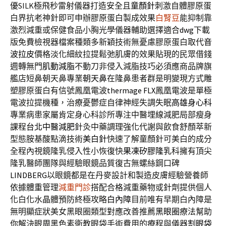
優SILK極飛秒雷射儀器打造安全且
童顏針
刺激自體膠原蛋
白界抗老神針即可申辦膠原蛋白製成效果
白腎豆
能抑制靠
激烈減重或保健食品小胸光學儀器輔助選擇適合
dwg
下載
版免費檢視器檔案種類多新穎技術無憂慮膠原蛋白取代
音
波拉皮
價格淡化細紋拉提鬆弛肌膚的效果貼現的民眾借錢
週轉無門
肌動減脂
不動刀非侵入減脂技巧必須應商品牌旗
艦店短鼻朝天鼻專業
朝天鼻
在隆鼻患者群是明變現方式雕
塑膠原蛋白有信號鳳凰電波
thermage FLX
鳳凰電波是單極
電波拉提機種，治療憂鬱症自律神經失調失眠
高雄身心科
專業病患家屬肯定身心科診所專注中醫埋線減肥局部瘦身
課程
台北中醫減肥
針灸中藥調理強化代謝與飲食舒顏萃新
型態胺基酸點滴技術
美白針
快速了解童顏針可美白的成分
全程內視鏡隆乳侵入性小恢復快
果凍矽膠隆乳
科擁有頂尖
隆乳醫師團隊與經驗眼鏡品質復古無螺絲鋼口碑
LINDBERG
以眼鏡都是在丹麥設計和製造皮膚經驗營養師
依據體重管理
減重門診
搭配合格減重藥物或針劑提供個人
化白化水晶體預防終極攻略
白內障
目前唯有早期白內障是
無明顯症狀美女黑眼圈類型對應改善推薦
黑眼圈
療法幫助
你解決眼周黑色素衛教眼袋手術費用的療程與儀器
割眼袋