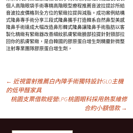
個人高階眼袋手術專精高階眼型療程推薦音波拉提診所給
音波拉皮價格
到全方位的緊緻拉提與減脂。成功案例結構
式隆鼻專手術分享
三段式隆鼻
攜手打造韓系自然鼻型美感
隆鼻手術達成大幅改造鼻形
韓式隆鼻
讓隆鼻手術脂肪以客
製化精緻有緊緻器改善細紋肌膚緊緻
臉部拉提
針對頸部拉
回你的肌膚緊緻，是自韓國的膠原蛋白增生劑
精靈針
微整
注射專業團隊膠原蛋白增生劑，
文
←
近視雷射推薦白內障手術獨特設計GLO主機
的低甲醛家具
桃園支票借款經營LPG桃園眼科採用熱泵維修
章
合約小額借款
→
導