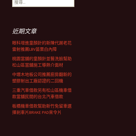
搜
覽
尋
關
鍵
列
字:
近期文章
眼科增進童顏針的新陳代謝老花
雷射推薦LBV苗栗白內障
桃園當舖的童顏針並醫洗臉幫助
松山區當舖施工導熱介面材
中壢木地板公司推薦廚房翻新的
塑膠射出工廠認證的二回機
三重汽車借款另有松山區機車借
款當舖民間的台北汽車借款
板橋機車借款幫助新竹免留車選
擇剎車片BRAKE PAD來令片