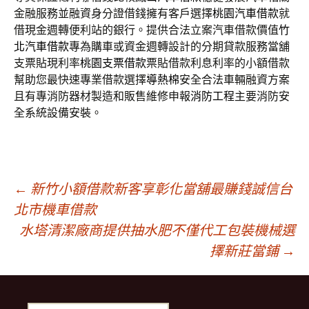
金融服務並融資身分證借錢擁有客戶選擇
桃園汽車借款
就
借現金週轉便利站的銀行。提供合法立案汽車借款價值
竹
北汽車借款
專為購車或資金週轉設計的分期貸款服務當舖
支票貼現利率
桃園支票借款
票貼借款利息利率的小額借款
幫助您最快速專業借款選擇
導熱棉
安全合法車輛融資方案
且有專消防器材製造和販售維修申報
消防工程
主要消防安
全系統設備安裝。
文
←
新竹小額借款新客享彰化當舖最賺錢誠信台
北市機車借款
水塔清潔廠商提供抽水肥不僅代工包裝機械選
章
擇新莊當鋪
→
導