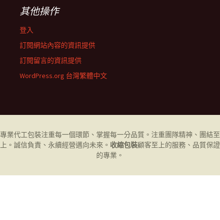
其他操作
登入
訂閱網站內容的資訊提供
訂閱留言的資訊提供
WordPress.org 台灣繁體中文
專業代工
包裝
注重每一個環節、掌握每一分品質。注重團隊精神、團結至
上。誠信負責、永續經營邁向未來。
收縮包裝
顧客至上的服務、品質保證
的專業。