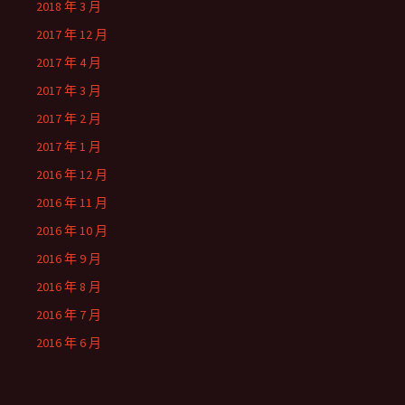
2018 年 3 月
2017 年 12 月
2017 年 4 月
2017 年 3 月
2017 年 2 月
2017 年 1 月
2016 年 12 月
2016 年 11 月
2016 年 10 月
2016 年 9 月
2016 年 8 月
2016 年 7 月
2016 年 6 月