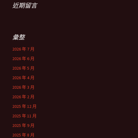
近期留言
彙整
2026 年 7 月
2026 年 6 月
2026 年 5 月
2026 年 4 月
2026 年 3 月
2026 年 2 月
2025 年 12 月
2025 年 11 月
2025 年 9 月
2025 年 8 月