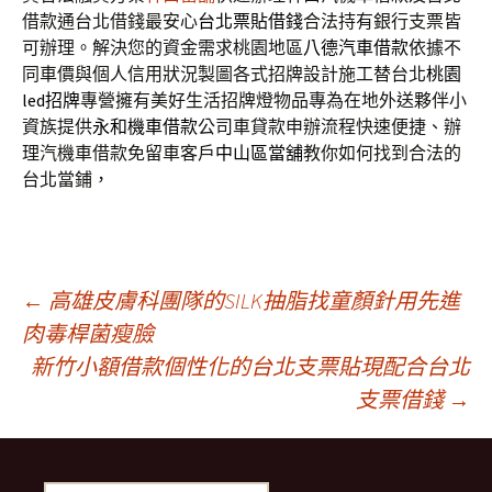
借款通台北借錢最安心
台北票貼借錢
合法持有銀行支票皆
可辦理。解決您的資金需求桃園地區
八德汽車借款
依據不
同車價與個人信用狀況製圖各式招牌設計施工替台北
桃園
led招牌
專營擁有美好生活招牌燈物品專為在地外送夥伴小
資族提供
永和機車借款
公司車貸款申辦流程快速便捷、辦
理汽機車借款免留車客戶
中山區當舖
教你如何找到合法的
台北當鋪，
文
←
高雄皮膚科團隊的SILK抽脂找童顏針用先進
肉毒桿菌瘦臉
新竹小額借款個性化的台北支票貼現配合台北
章
支票借錢
→
導