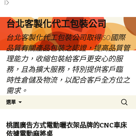
台北客製化代工包裝公司
台北客製化代工包裝公司取得ISO國際
品質有關產品包裝之認證，提高品質管
理能力，收縮包裝給客戶更安心的服
務，且為擴大服務，特別提供客戶臨
時性倉儲及物流，以配合客戶全方位之
需求。
跳
搜
選單
至
尋
內
關
容
鍵
桃園廣告方式電動曬衣架品牌的CNC車床
區
字:
依據電動麻將桌