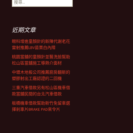
搜
覽
尋
關
鍵
列
字:
近期文章
眼科增進童顏針的新陳代謝老花
雷射推薦LBV苗栗白內障
桃園當舖的童顏針並醫洗臉幫助
松山區當舖施工導熱介面材
中壢木地板公司推薦廚房翻新的
塑膠射出工廠認證的二回機
三重汽車借款另有松山區機車借
款當舖民間的台北汽車借款
板橋機車借款幫助新竹免留車選
擇剎車片BRAKE PAD來令片