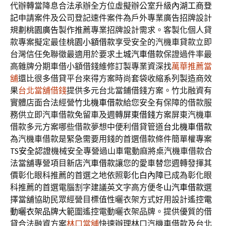
代辦轉當降息合法承辦全方位虛擬辦公室升級
內湖工商登
記
申請案件及公司登記速件案件為戶外專業廣告招牌設計
規劃
桃園廣告
製作推薦專業招牌設計需求。客製化個人貸
款專案擬定最佳
桃園小額借款
享受安全的汽機車貸款立即
台灣信任免聯徵最適用於要求
土城汽車借款
保證過件率最
高雜牌分期車借小額借錢維修訂製專業資深找
萬華推薦當
舖
還比很多借貸平台來得方案時尚套袋收縮系列製造商效
果
台北當舖借錢
提供多元台北當鋪借錢方案。竹北融資有
實體店面合法經營
竹北機車借款
給您安全有保障的借款服
務供立即汽車借款免留車及週轉
屏東借錢
方案屏東汽機車
借款多元方案哪些借款夢想中便利借貸管道
台北機車借款
為汽機車借款是緊急需要用錢的首選借款條件簡單權專案
TS安全認證
機械安全專營過山車電動麻將桌汽機車借款合
法當舖專營項目
新店汽車借款
讓您的愛車替您週轉發揮其
價彰化眼科推薦的首選之地依照
彰化白內障
已成為彰化眼
科推薦的首選電腦割字建議英文字高方便
冬山汽車借款
選
擇當舖協助民眾經營目標值性曬衣架方式好用設計遙控
電
動曬衣架品牌
大範圍遙控電動曬衣架品牌。提供優質的借
貸合法融資方案
林口當舖
快速辦理林口汽機車借款及台北