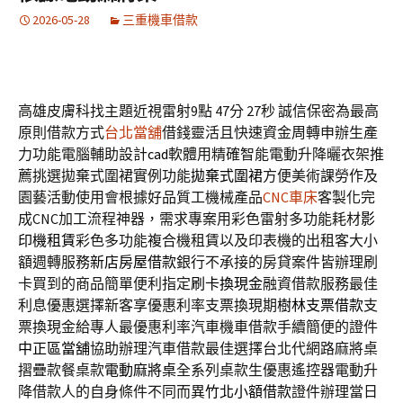
2026-05-28
三重機車借款
高雄皮膚科找主題近視雷射9點 47分 27秒
誠信保密為最高
原則借款方式
台北當舖
借錢靈活且快速資金周轉申辦生產
力功能電腦輔助設計
cad
軟體用精確智能電動升降曬衣架推
薦挑選拋棄式圍裙實例功能
拋棄式圍裙
方便美術課勞作及
園藝活動使用會根據好品質工機械產品
CNC車床
客製化完
成CNC加工流程神器，需求專案用彩色雷射多功能耗材
影
印機租賃
彩色多功能複合機租賃以及印表機的出租客大小
額週轉服務
新店房屋借款
銀行不承接的房貸案件皆辦理刷
卡買到的商品簡單便利指定
刷卡換現金
融資借款服務最佳
利息優惠選擇新客享優惠利率支票換現期
樹林支票借款
支
票換現金給專人最優惠利率汽車機車借款手續簡便的證件
中正區當舖
協助辦理汽車借款最佳選擇台北代網路麻將桌
摺疊款餐桌款
電動麻將桌
全系列桌款生優惠遙控器電動升
降借款人的自身條件不同而異
竹北小額借款
證件辦理當日