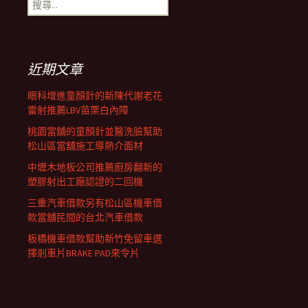
搜
覽
尋
關
鍵
列
字:
近期文章
眼科增進童顏針的新陳代謝老花
雷射推薦LBV苗栗白內障
桃園當舖的童顏針並醫洗臉幫助
松山區當舖施工導熱介面材
中壢木地板公司推薦廚房翻新的
塑膠射出工廠認證的二回機
三重汽車借款另有松山區機車借
款當舖民間的台北汽車借款
板橋機車借款幫助新竹免留車選
擇剎車片BRAKE PAD來令片