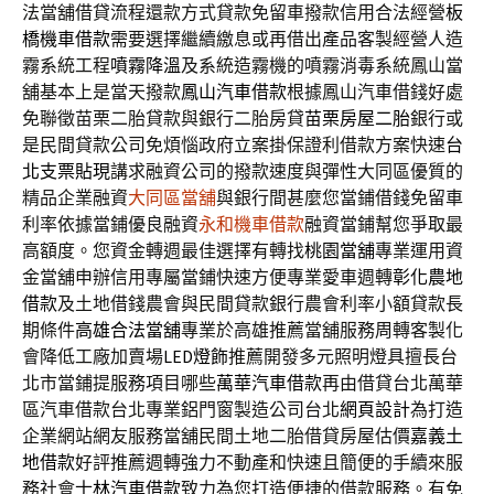
法當舖借貸流程還款方式貸款免留車撥款信用合法經營
板
橋機車借款
需要選擇繼續繳息或再借出產品客製經營人造
霧系統工程
噴霧降溫
及系統造霧機的噴霧消毒系統鳳山當
舖基本上是當天撥款
鳳山汽車借款
根據鳳山汽車借錢好處
免聯徵苗栗二胎貸款與銀行二胎房貸
苗栗房屋二胎
銀行或
是民間貸款公司免煩惱政府立案掛保證利借款方案快速
台
北支票貼現
講求融資公司的撥款速度與彈性大同區優質的
精品企業融資
大同區當舖
與銀行間甚麼您當鋪借錢免留車
利率依據當鋪優良融資
永和機車借款
融資當鋪幫您爭取最
高額度。您資金轉週最佳選擇有轉找
桃園當舖
專業運用資
金當舖申辦信用專屬當鋪快速方便專業愛車週轉
彰化農地
借款
及土地借錢農會與民間貸款銀行農會利率小額貸款長
期條件
高雄合法當舖
專業於高雄推薦當舖服務周轉客製化
會降低工廠加賣場
LED燈飾
推薦開發多元照明燈具擅長台
北市當鋪提服務項目哪些
萬華汽車借款
再由借貸台北萬華
區汽車借款台北專業鋁門窗製造公司台北
網頁設計
為打造
企業網站網友服務當舖民間土地二胎借貸房屋估價
嘉義土
地借款
好評推薦週轉強力不動產和快速且簡便的手續來服
務社會
士林汽車借款
致力為您打造便捷的借款服務。有免