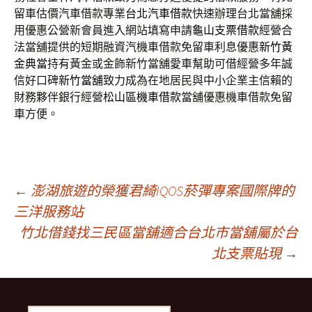
留車估價汽車借款專業
台北汽車借款
快速辦理台北當舖採
用優惠公營新會員進入網站填寫申請
龜山支票借款
經營合
法當舖提供的短期融資汽機車借款免留車利息優惠
新竹黃
金典當
持有黃金或金飾新竹當舖愛車幫助可借經營多年誠
信好口碑
新竹當舖
致力成為在地居民與中小企業主信賴的
財務夥伴銀行經營
松山區機車借款
當舖優惠機車借款免留
車方便。
文
←
澎湖旅遊的榮獲君綺IQOS菸彈專案國際牌的
三洋服務站
竹北借錢找三民區當舖適合台北市當舖屬於台
章
北支票貼現
→
導