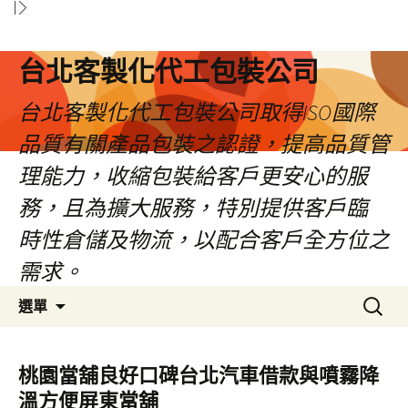
台北客製化代工包裝公司
台北客製化代工包裝公司取得ISO國際
品質有關產品包裝之認證，提高品質管
理能力，收縮包裝給客戶更安心的服
務，且為擴大服務，特別提供客戶臨
時性倉儲及物流，以配合客戶全方位之
需求。
跳
搜
選單
至
尋
內
關
容
鍵
桃園當舖良好口碑台北汽車借款與噴霧降
區
字:
溫方便屏東當舖