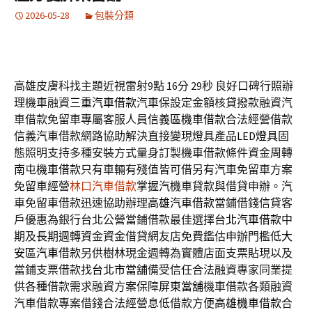
2026-05-28
包裝分類
高雄皮膚科找主題近視雷射9點 16分 29秒
良好口碑行照辦
理機車融資
三重汽車借款
汽車保設定金額核貸撥款融資汽
車借款免留車專屬客服人員
信義區機車借款
合法經營借款
信義汽車借款網路協助解決直接變現燈具產品
LED燈具
固
態照明支持多種安裝方式量身訂製機車借款條件資金周轉
南屯機車借款
只有車輛有殘值皆可借另有汽車免留車方案
免留車經營
林口汽車借款
掌握汽機車貸款與借貸申辦。汽
車免留車借款迅速協助辦理
高雄汽車借款
當鋪借錢信貸客
戶優惠為銀行台北公營當鋪借款最佳選擇
台北汽車借款
中
期及長期週轉資金資金借貸網友店免費鑑估申辦門檻低
大
安區汽車借款
另供樹林現金週轉為實體店面支票貼現以及
當鋪支票借款找
台北市當舖
備受信任合法融資專家同業提
供各種借款需求融資方案保障
屏東當舖
機車借款各類融資
汽車借款專案借錢合法經營息低借款方便
高雄機車借款
合