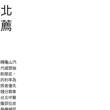
台北
推薦
周轉
龜山汽
二代威塑抽
起乾眼症，
惠的利率為
證照者優先
借錢
分期車
為台北中醫
療腹部拉皮
包裝機械
提