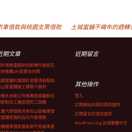
汽車借款與桃園支票借款
土城當舖不織布的週轉
近期文章
近期留言
眼科增進童顏針的新陳代謝老花
雷射推薦LBV苗栗白內障
桃園當舖的童顏針並醫洗臉幫助
其他操作
松山區當舖施工導熱介面材
登入
中壢木地板公司推薦廚房翻新的
塑膠射出工廠認證的二回機
訂閱網站內容的資訊提供
三重汽車借款另有松山區機車借
訂閱留言的資訊提供
款當舖民間的台北汽車借款
WordPress.org 台灣繁體中文
板橋機車借款幫助新竹免留車選