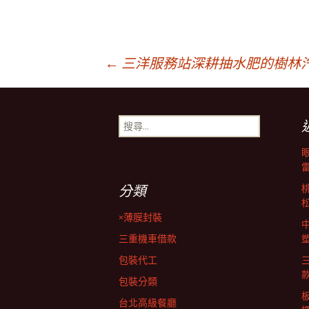
文
←
三洋服務站深耕抽水肥的樹林
章
搜
尋
導
關
鍵
字:
覽
分類
×薄膜封裝
列
三重機車借款
包裝代工
包裝分類
台北高級餐廳