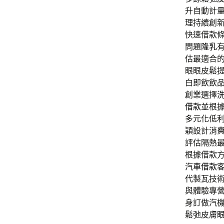
升自動計
理持續創
快速借款
問題
隆乳
估最適合
眼眼皮鬆
白即飲飲
創業選擇
借款
並根
多元化低
穎設計消
評估隔熱
根據借款
汽車借款
代製瓦技
與體驗專
身訂做汽
鬆弛皮膚