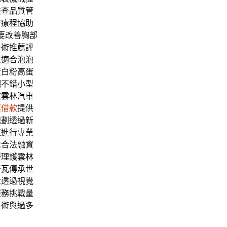
檢查品質管
膚療程協助
要改善胸部
手術推薦
評
皮適合泡泡
蛋白粉高蛋
個不錯小型
質
雲林汽車
票借款
提供
規劃透過新
值進行專業
業合法融資
辦理護
雲林
牙瓦
傳承世
念透過視覺
服務挑戰量
手術與過多