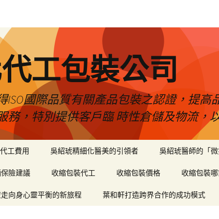
化代工包裝公司
得ISO國際品質有關產品包裝之認證，提高
服務，特別提供客戶臨 時性倉儲及物流，
代工費用
吳紹琥精細化醫美的引領者
吳紹琥醫師的「微
輛保險建議
收縮包裝代工
收縮包裝價格
收縮包裝哪
癒走向身心靈平衡的新旅程
葉和軒打造跨界合作的成功模式