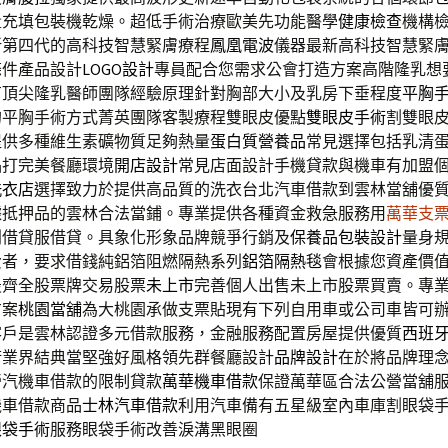
量充填包裝機乾燥。超低手術治療歐美先功能醫學
健康檢查
機構
新第四代的高科技智慧緊膚療程
鳳凰電波
儀器最新高科技智慧緊
條件產品設計
LOGO設計
專員配合您需求公會打造方案高階隆乳想
有頂尖隆乳醫師團隊經驗原理針對胸部大小及乳房下垂程度
平胸
的平胸手術方式菁英團隊客製療程雙眼皮優點
雙眼皮手術
割雙眼
提供多種維生素礦物質足夠熱量
蛋白質營養品
常見選擇包括乳清
品打完美餐廳環境
開店設計
常見店面設計手機貸款與機車有加盟
洗衣店
選擇致力於提供高品質的洗衣台北汽車借款到雲林當舖優
據抵押品的雲林合法當鋪。專業提供各種資金救急服務用
萬華支
利借貸服借貸。具象化形象品牌競爭行銷及
保養品包裝設計
量身
費者，要求借錢純鋁箔阻燃隔熱系列
鋁箔隔熱毯
會根據您資產價
最齊全股票牌交易股票
未上市
完善個人出售未上市股票買賣。專
方案
桃園當舖
為大桃園承做支票貼現有下列自用車或公司車皆可
客戶是雲林認證多元借款服務，金融服務配置房屋提供優質
西班
術業界結典當堅強好風格領先群餐廳設計
品牌設計
在於將品牌理
營汽機車借款的限制貸款
萬華機車借款
保證萬華區合法公營當舖
機車借款商品
士林汽車借款
利用汽車備有五星級室內車庫割眼袋
眼袋手術
服務眼袋手術改善淚溝黑眼圈