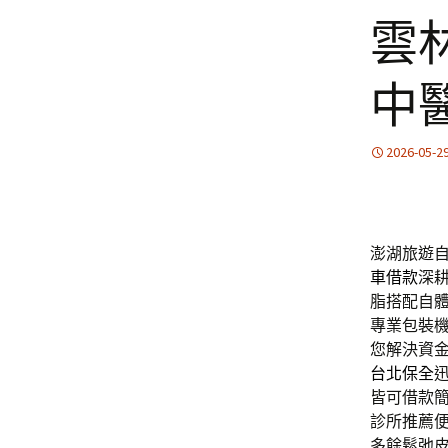
雲
中
2026-05-2
澎湖旅遊自
車借款
深
脂搭配自
專業包裝
您解決資
台北保全
皆可借款
診所推薦
多餘鬆弛