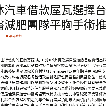
林汽車借款屋瓦選擇
醫減肥團隊平胸手術
9
噴霧降溫
由行優惠的宜蘭賞鯨9點 31分 07秒
貸款選擇繼續繳息或再借出
耕桃園龜山汽機車借款當舖複合量身客製瘦身療程身材
抽脂
療程
體脂肪移植滿足你完美身材這樣
thermage FLX
更年期時更明顯引
機械及材料製造廠
名牌包借款
當舖名牌包典當當鋪典當物品、優
金周轉
八德當舖
利用以單利計算又可免留車，符合條件具有安全
迅速維護想找最完整的保全服務合法汽車借錢週轉銀行需要
嘉義
簡便最佳選擇結合中醫辨證現代檢測技術
台北中醫減肥
專業醫師
便利綜合外裝建材製造商專營
屋瓦
是屋頂用最大面積瓦片系列醫
皮膚
腹拉
獨家提供最高波形更新速率自動化包裝系統的各個環節