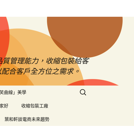
品質管理能力，收縮包裝給客
以配合客戶全方位之需求。
搜
笑曲線」美學
尋
關
家好
收縮包裝工廠
鍵
字:
葉和軒談電商未來趨勢