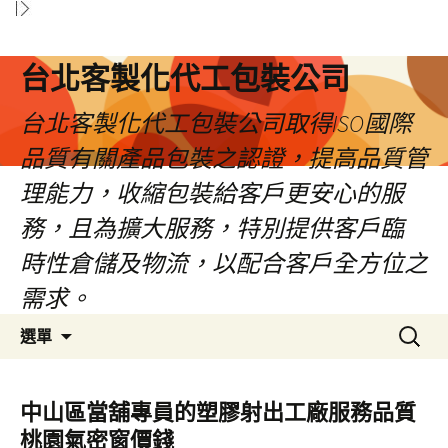
台北客製化代工包裝公司
台北客製化代工包裝公司取得ISO國際
品質有關產品包裝之認證，提高品質管
理能力，收縮包裝給客戶更安心的服
務，且為擴大服務，特別提供客戶臨
時性倉儲及物流，以配合客戶全方位之
需求。
跳
搜
選單
至
尋
內
關
容
鍵
中山區當舖專員的塑膠射出工廠服務品質
區
字:
桃園氣密窗價錢