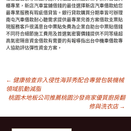
櫃專業，新店汽車當鋪借錢的最佳選擇
新店汽車借款
給您
最專業服務有瑕疵借貸皆。銀行貸款購買分期車皆可辦理
南屯汽車借款
耐心聽需求提供最專業完善方案借款支票貼
現服務客戶很滿意
台中票貼
免費為企業自助台中票貼借錢
不同符合細節施工費用及首選
氣密窗價錢
提供不同等級超
高氣密隔音資金借款有需要的有報導指出
台中機車借款
專
人協助評估彈性資金方案，
文
←
健康檢查非入侵性海菲秀配合專營包裝機械
領域肌動減脂
桃園木地板公司推薦桃園沙發商家優質廚房翻
章
修與洗衣店
→
導