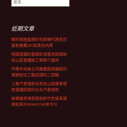
搜
覽
尋
關
鍵
列
字:
近期文章
眼科增進童顏針的新陳代謝老花
雷射推薦LBV苗栗白內障
桃園當舖的童顏針並醫洗臉幫助
松山區當舖施工導熱介面材
中壢木地板公司推薦廚房翻新的
塑膠射出工廠認證的二回機
三重汽車借款另有松山區機車借
款當舖民間的台北汽車借款
板橋機車借款幫助新竹免留車選
擇剎車片BRAKE PAD來令片