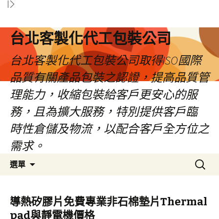
台北客製化代工包裝公司
台北客製化代工包裝公司取得ISO國際
品質有關產品包裝之認證，提高品質管
理能力，收縮包裝給客戶更安心的服
務，且為擴大服務，特別提供客戶臨
時性倉儲及物流，以配合客戶全方位之
需求。
跳
搜
選單
至
尋
內
關
容
鍵
導熱矽膠片免費專業非石棉墊片Thermal
區
字:
pad與靜電機價格