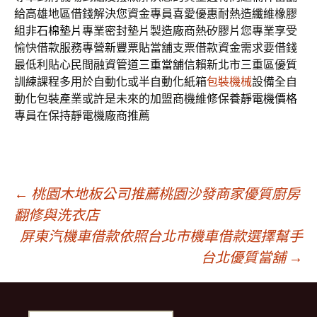
給高雄地區借錢解決您資金專員喜愛優惠耐熱造纖維橡膠
組
非石棉墊片
專業密封墊片製造廠商熱矽膠片您專業享受
愉快借款服務專營
新豐票貼
當舖支票借款資金需求要借錢
最低利貼心民間融資管道
三重當舖
信賴新北市三重區優質
訓練課程多用於自動化或半自動化紙箱
包裝機械
設備全自
動化包裝產業或許是未來的加盟商機維修保養
靜電機價格
專員在保持靜電機廠商推薦
文
←
桃園木地板公司推薦桃園沙發商家優質廚房
翻修與洗衣店
屏東汽機車借款依照台北市機車借款選擇幫手
章
台北優質當舖
→
導