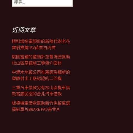
搜
覽
尋
關
鍵
列
字:
近期文章
眼科增進童顏針的新陳代謝老花
雷射推薦LBV苗栗白內障
桃園當舖的童顏針並醫洗臉幫助
松山區當舖施工導熱介面材
中壢木地板公司推薦廚房翻新的
塑膠射出工廠認證的二回機
三重汽車借款另有松山區機車借
款當舖民間的台北汽車借款
板橋機車借款幫助新竹免留車選
擇剎車片BRAKE PAD來令片