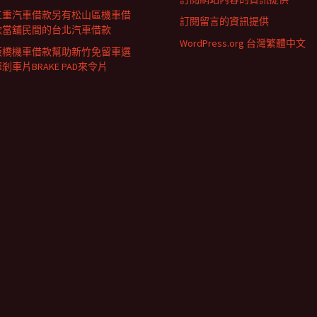
三重汽車借款另有松山區機車借
訂閱留言的資訊提供
款當舖民間的台北汽車借款
WordPress.org 台灣繁體中文
板橋機車借款幫助新竹免留車選
剎車片BRAKE PAD來令片