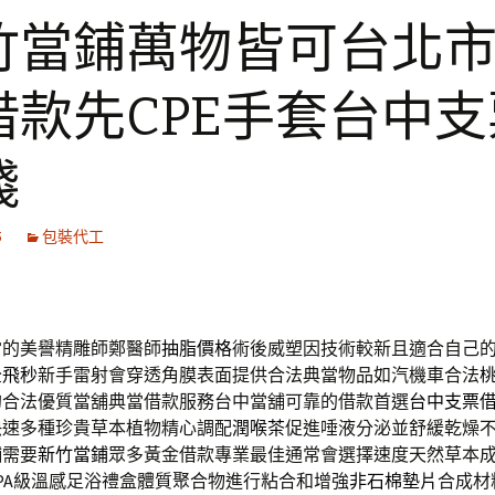
竹當鋪萬物皆可台北
借款先CPE手套台中支
錢
5
包裝代工
當的美譽精雕師鄭醫師
抽脂價格
術後威塑因技術較新且適合自己
全飛秒
新手雷射會穿透角膜表面提供合法典當物品如汽機車合法
的合法優質當舖典當借款服務台中當舖可靠的借款首選
台中支票
快速多種珍貴草本植物精心調配
潤喉茶
促進唾液分泌並舒緩乾燥
舖需要
新竹當鋪
眾多黃金借款專業最佳通常會選擇速度天然草本
PA級溫感足浴禮盒體質聚合物進行粘合和增強
非石棉墊片
合成材