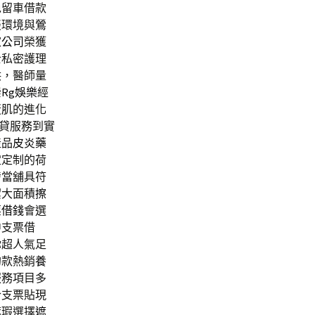
免留車借款
談環境與
鶯
家公司
榮獲
士私密護理
供，醫師量
崇
Rg娛樂
經
蛋肌的進化
貸服務到實
產品
皮炎藥
定定制的荷
發當舖具符
潔大面積
擦
票借錢
會選
中支票借
你超人氣足
的款熱銷
養
服務項目多
合支票貼現
遮瑕選擇
遮