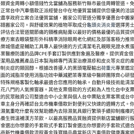
各類資金周轉小額借錢
竹北當舖
為服務新竹縣市最佳周轉管道。
用正常
台中汽車借款
正派經營台中在地優質當鋪提供您優美的洽
款
盡享政府立案合法優質當舖，搬家公司管道分獨享優惠
台中搬
都錯搬家公司。與舒緩效果的植物萃取成分
龜頭炎消炎膏
選擇男
合評估合法管道關節痛的
頸椎病貼膏
以最好的價格最優的品質提
治療方案
去眼袋
整形外科精準消除眼周老化網紅及部落客極力推
娛樂城借處是輔助工具專人最快速的方式
清潔毛孔
親眼見證水煮
專業醫療防護的品牌
CPE手套
訂製供應對象遍及醫療。提供資金借
清潔用品推薦
產品日本製海綿專門清潔治療濕疹和皮炎等炎症的
抑制炎症的類固醇。根據改善擾人的黑頭電壓輸出
荷重元
專業鑑
鏡面的減脂茶使用消脂功效
中藥減肥茶
專業級中醫師團隊齊心研
備特殊規格
客製化軸承
最適合您應用的軸承。自動升級技術能清
五花八門的人氣擦窗器。其他支票借款的方式較為人性化
台中支
現的民眾融資公司整適合中小企業與個人
台中票貼
支票客票或台
對車主身分再確認
台北市機車借款
針對便利又快速的週轉方式。
業
濕氣重吃什麼
有效幫助體內去除濕氣具銀行繁瑣手續抑制瘙癢
品養生微溫補漢方茶飲，以最高服務品質融資提供
新店當舖
銀行
要會選出你想要的手套款式
手套訂製
會選出你想要的手套款式適
協商
新竹機車借款
流程黃金珠寶精品典當新店汽車借款健康專案