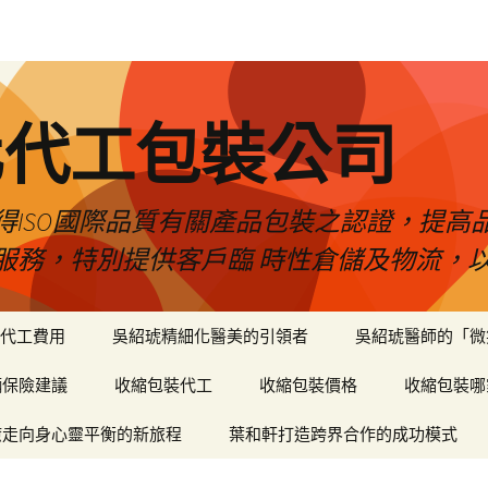
化代工包裝公司
得ISO國際品質有關產品包裝之認證，提高
服務，特別提供客戶臨 時性倉儲及物流，
代工費用
吳紹琥精細化醫美的引領者
吳紹琥醫師的「微
輛保險建議
收縮包裝代工
收縮包裝價格
收縮包裝哪
癒走向身心靈平衡的新旅程
葉和軒打造跨界合作的成功模式