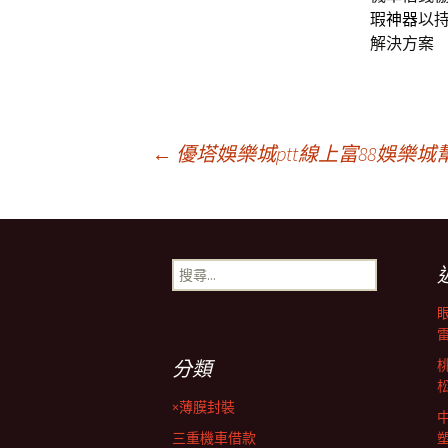
瑕神器
以
解決方案
文
←
優塔娛樂城ptt線上富88娛樂
章
搜
導
尋
關
鍵
覽
字:
分類
列
×薄膜封裝
三重機車借款