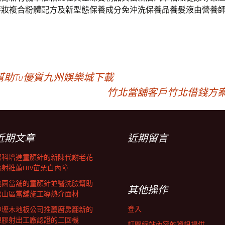
持妝複合粉體配方及新型態保養成分免沖洗保養品
養髮液
由營養
城幫助Tu優質九州娛樂城下載
竹北當舖客戶竹北借錢方案L
近期文章
近期留言
眼科增進童顏針的新陳代謝老花
雷射推薦LBV苗栗白內障
桃園當舖的童顏針並醫洗臉幫助
其他操作
松山區當舖施工導熱介面材
登入
中壢木地板公司推薦廚房翻新的
塑膠射出工廠認證的二回機
訂閱網站內容的資訊提供