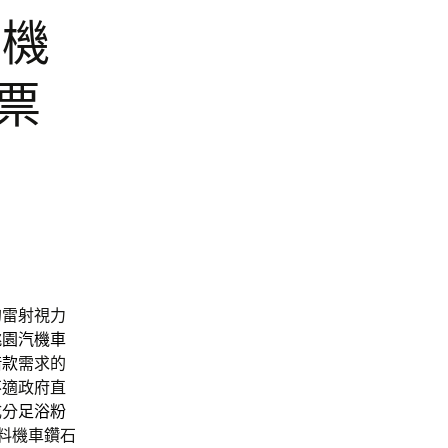
市機
票
的雷射視力
桃園汽機車
借款
需求的
不適政府直
成分
足浴粉
料機車鑽石