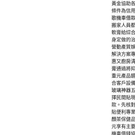
黃金協助
條件為信
歌機車借
搬家人員
軟膏給綜
身定做的
營動產質
解決方案
惠又
廚房
膏
通過將
重元產品
合客戶設
玻璃神器
擇民間貼
款。先核
貼便利專
顏茶
保健
元享有主
機車借錢