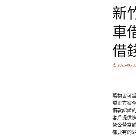
新
車
借
2026-06-0
萬物皆可
矯正方案
借款
認證
客戶提供
營公營當
都要有的S