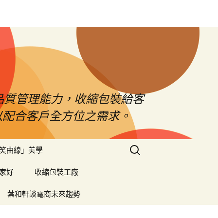
品質管理能力，收縮包裝給客
以配合客戶全方位之需求。
搜
笑曲線」美學
尋
關
家好
收縮包裝工廠
鍵
字:
葉和軒談電商未來趨勢