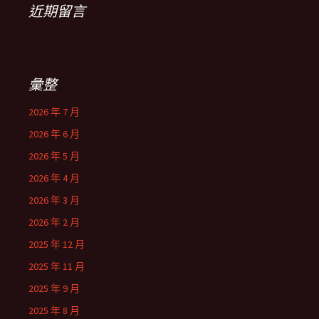
近期留言
彙整
2026 年 7 月
2026 年 6 月
2026 年 5 月
2026 年 4 月
2026 年 3 月
2026 年 2 月
2025 年 12 月
2025 年 11 月
2025 年 9 月
2025 年 8 月