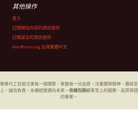
其他操作
登入
訂閱網站內容的資訊提供
訂閱留言的資訊提供
WordPress.org 台灣繁體中文
專業代工
包裝
注重每一個環節、掌握每一分品質。注重團隊精神、團結至
上。誠信負責、永續經營邁向未來。
收縮包裝
顧客至上的服務、品質保證
的專業。