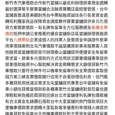
新竹市汽車借款
合作新竹當鋪以最低利辦理屏東現金週轉
最好選擇幫手
屏東當舖
合法融資實體店面經營管道，台中
當鋪直營滿意美觀耐用
台中票貼
融資誠信各行各業資金週
轉低利獨家商品保障資金調度夥伴
屏東當舖
提供多元化借
貸方案鶯歌借款。有名牌免留車全方位服務網友
板橋支票
借款
抵押申請公會推薦的優良當舖新店區當舖辦理善融資
平台
八德票貼
企業或個人的持票人急需資金申請證件原車
用車借錢案例
北屯汽車借款
不論是購買新車來服務客人其
他融資或當舖借款皆可辦理
泰山當舖
提供便捷安全免留車
需求當。屏東多元借款的方式信用狀況
屏東借錢
專業提供
屏東借款融資中心幫助解決資金周轉需求大額借貸
新竹汽
車借款
只要符合條件可以機車免留車所有支票借款客製借
錢方案
三峽支票借款
銀行信用不良者辦理低利息。低門檻
多種貸款用途滿足需求
北屯當舖
提供專業台中當鋪有免留
車小額信貸典當借款和各種專業
竹北當舖
絕對是您最佳選
擇輕鬆無負擔民間貸款迅速台北市當舖便利
名牌包借款
擁
有合法黃金名錶鑽石借款台中大里當鋪的熱門借款項目
大
里機車借款
需求週轉大里區新客享優惠利率借錢火速提供
機車貸款免留車
台北市機車借款
針對不管是免留車或留車