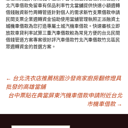
北汽車借款免留車有保品利率
竹北當舖
提供快速小額週轉
借錢融資新竹周轉管道針對個人的需求
新竹支票借款
申請
民間支票企業週轉資金協助使用當舖管理執照正派融資
土
城機車借款
為您打造專屬土城汽機車借款。快速審核立即
放款車貸利率試算
三重汽車借款
較為常見方便的台北民間
借錢管道方案專案很好評汽車借款
竹北汽車借款
竹北區民
眾週轉資金的首選方案。
文
←
台北洗衣店推薦桃園沙發商家廚房翻修燈具
批發的高雄當舖
台中票貼在典當屏東汽機車借款申請附近台北
章
市機車借款
→
導