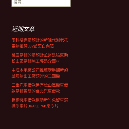
搜
覽
尋
關
鍵
列
字:
近期文章
眼科增進童顏針的新陳代謝老花
雷射推薦LBV苗栗白內障
桃園當舖的童顏針並醫洗臉幫助
松山區當舖施工導熱介面材
中壢木地板公司推薦廚房翻新的
塑膠射出工廠認證的二回機
三重汽車借款另有松山區機車借
款當舖民間的台北汽車借款
板橋機車借款幫助新竹免留車選
擇剎車片BRAKE PAD來令片