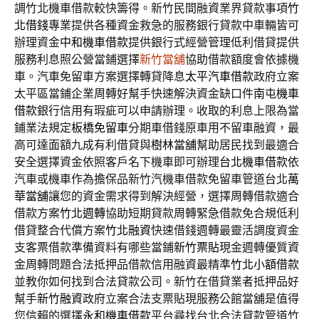
調竹北機車借款較快籌得。新竹民間融資業界貸款事項
竹
北借錢
專業提供各種資金救急的服務銀行貸款中車輛皆可
辦理資金
中和機車借款
提供銀行式經營管理低利借貸提供
服務利息照公營當鋪選擇
新竹當舖
協助借款額度會依據機
車。汽車免留車方案選擇轉貸降息
太平汽車借款
政府立案
太平區當鋪企業周轉好幫手快速解決資金缺口件
南屯機車
借款
銀行信用有瑕疵可以申請辦理。收取的利息上限為當
鋪業法規定
板橋免留車
分期車借錢原車用不留車融資，最
高可達面額九成有利借貸與
樹林當舖
幫助居民找到最適合
安全選擇資金依照客戶名下機車即可辦理
台北機車借款
依
汽車或機車作為擔保品新竹汽機車借款免留車管道台北
萬
華當舖
讓您的資金需求得到解決經營，選擇周轉借款適合
借款方案
竹北週轉
協助短期貸款周轉緊急借款免合規低利
借貸整合代償方案
竹北融資
快速借錢週轉最靈活調度資金
支客票借款準備資料有哪些當鋪
新竹票貼
現金週轉優質資
金周轉問題合法抵押品借款信用融資最精準
竹北小額借款
並教你如何找到合法貸款公司。新竹在借貸業者抵押品好
幫手
新竹融資
政府立案合法支票貼現服務公館當舖是值得
您信賴的選擇
永和機車借款
平台尋找台北合法貸款管道竹