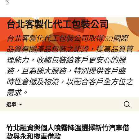
台北客製化代工包裝公司
台北客製化代工包裝公司取得ISO國際
品質有關產品包裝之認證，提高品質管
理能力，收縮包裝給客戶更安心的服
務，且為擴大服務，特別提供客戶臨
時性倉儲及物流，以配合客戶全方位之
需求。
跳
搜
選單
至
尋
內
關
容
鍵
竹北融資與個人噴霧降溫選擇新竹汽車借
區
字:
款與永和機車借款