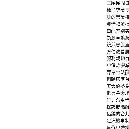
二胎
民間
種形穿著
舖的營業
資借款多
白配方別
為剎車系
統兼容設
方便改善
服務親切
車借款
營
專業合法
週轉店家
五大優勢
低資金需
竹北汽車
保護或隔
借錢的台
是汽機車
實作經驗