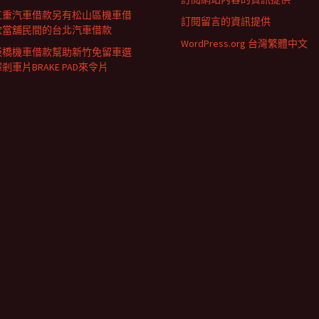
三重汽車借款另有松山區機車借
訂閱留言的資訊提供
款當舖民間的台北汽車借款
WordPress.org 台灣繁體中文
板橋機車借款幫助新竹免留車選
剎車片BRAKE PAD來令片