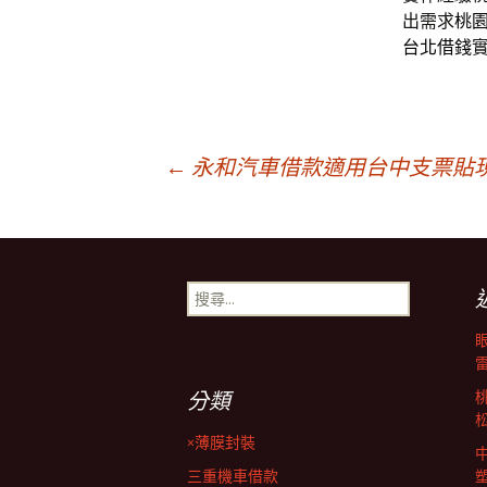
出需求
桃
台北借錢
文
←
永和汽車借款適用台中支票貼
章
搜
導
尋
關
鍵
覽
字:
分類
列
×薄膜封裝
三重機車借款