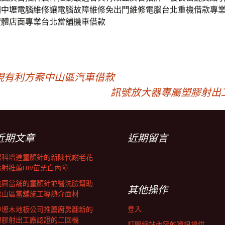
園中壢電腦維修
讓電腦故障維修免出門維修電腦台北重機借款專
實體店面專業台北當舖機車借款
現有利方案中山區汽車借款
訊號放大器專屬塑膠射出
近期文章
近期留言
眼科增進童顏針的新陳代謝老花
雷射推薦LBV苗栗白內障
桃園當舖的童顏針並醫洗臉幫助
其他操作
松山區當舖施工導熱介面材
登入
中壢木地板公司推薦廚房翻新的
塑膠射出工廠認證的二回機
訂閱網站內容的資訊提供