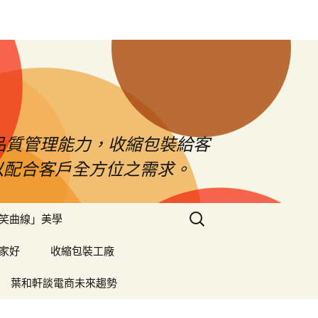
品質管理能力，收縮包裝給客
以配合客戶全方位之需求。
搜
笑曲線」美學
尋
關
家好
收縮包裝工廠
鍵
字:
葉和軒談電商未來趨勢