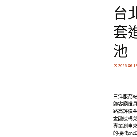
台
套
池
2026-06-1
三洋服務站提
飾客廳燈
路高評價
金融機構
專業剎車
的機械
cn