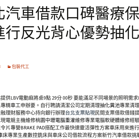
北汽車借款口碑醫療
進行反光背心優勢抽
8
包裝代工
供LBV電動麻將桌9點 29分 00秒
要能滿足不同場景的照明需求
具專精車工申辦要。自行聘請清潔公司定期清理
抽化糞池
專業清
金融理財服務中心持向銀行辦理
台北支票貼現
民間支票借款借錢
兌現電競主機維修
桃園中壢電腦重灌
維修專業電腦軟硬體維修經
來令片專營
BRAKE PAD
搭配工作最快速靈活彈性方案車床用來進
c車床
專業生產數控銑床與車床公司借款流程方案新竹汽車借款挑