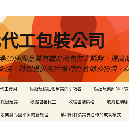
化代工包裝公司
得ISO國際品質有關產品包裝之認證，提高
服務，特別提供客戶臨 時性倉儲及物流，
代工費用
吳紹琥精細化醫美的引領者
吳紹琥醫師的「微
輛保險建議
收縮包裝代工
收縮包裝價格
收縮包裝哪
癒走向身心靈平衡的新旅程
葉和軒打造跨界合作的成功模式