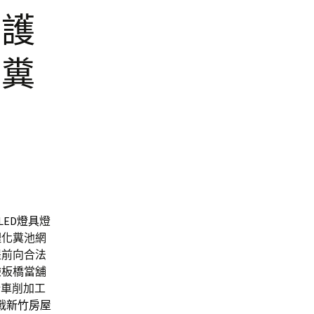
保護
化糞
LED燈具
燈
理化糞池網
提前向合法
驗板橋當舖
行車削加工
戰
新竹房屋