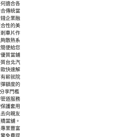
任何適合各
結合傳統當
借錢企業融
複合性的美
商
剎車片
作
能夠散熱系
款簡便給您
當優質當鋪
優質
台北汽
借款
快速解
商有薪就院
案彈額度的
間分享門檻
轉管道服務
療保護套
用
免去向親友
板橋當舖。
最專業豐富
引擎免費提