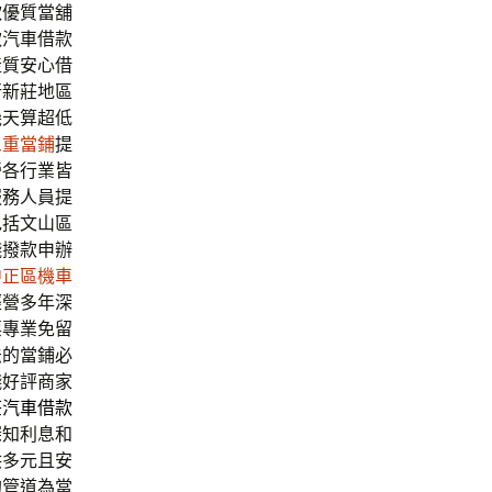
款
優質當舖
款汽車借款
產質安心借
行新莊地區
幾天算超低
三重當鋪
提
營各行業皆
服務人員提
包括文山區
錢撥款申辦
中正區機車
經營多年深
票專業免留
法的當鋪必
錢好評商家
莊汽車借款
深知利息和
供多元且安
的管道為當