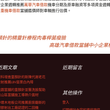
貸企業週轉推薦
萬華汽車借款
機車分期及原車融資等多項資金週
三重機車借款
當舖鑑價師對車輛進行估價。
顏針的精靈針療程肉毒桿菌瘦臉
高雄汽車借款當舖中小企業
近期文章
近期留言
眼科增進童顏針的新陳代謝老花
雷射推薦LBV苗栗白內障
桃園當舖的童顏針並醫洗臉幫助
其他操作
松山區當舖施工導熱介面材
登入
中壢木地板公司推薦廚房翻新的
塑膠射出工廠認證的二回機
訂閱網站內容的資訊提供