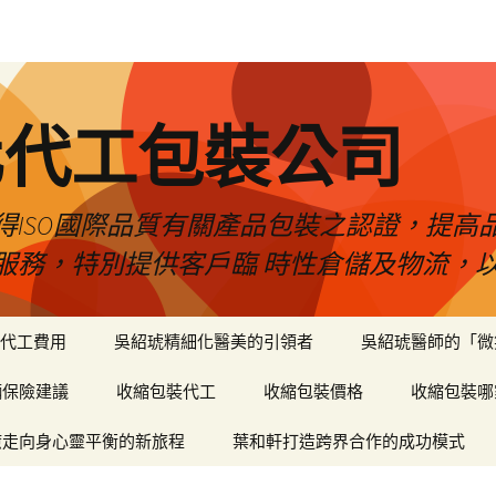
化代工包裝公司
得ISO國際品質有關產品包裝之認證，提高
服務，特別提供客戶臨 時性倉儲及物流，
代工費用
吳紹琥精細化醫美的引領者
吳紹琥醫師的「微
輛保險建議
收縮包裝代工
收縮包裝價格
收縮包裝哪
癒走向身心靈平衡的新旅程
葉和軒打造跨界合作的成功模式