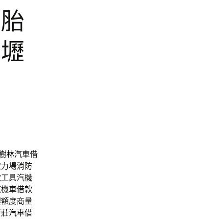
二胎
中壢
樹林汽車借
致力場消防
款工具汽機
汽機車借款
理額度商量
新莊汽車借