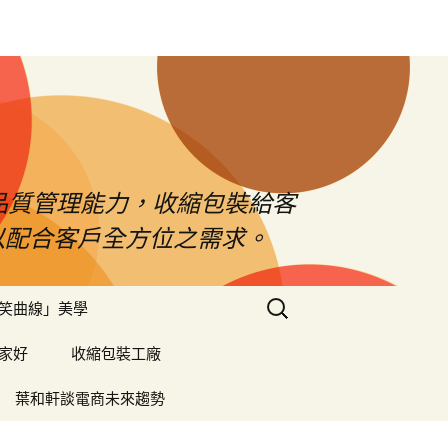
品質管理能力，收縮包裝給客
以配合客戶全方位之需求。
搜
笑曲線」美學
尋
關
家好
收縮包裝工廠
鍵
字:
葉和軒談電商未來趨勢