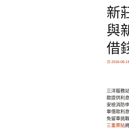
新
與
借
2026-06-1
三洋服務站提
款
提供利
安檢消防
車借款利
免留車挑
三重票貼