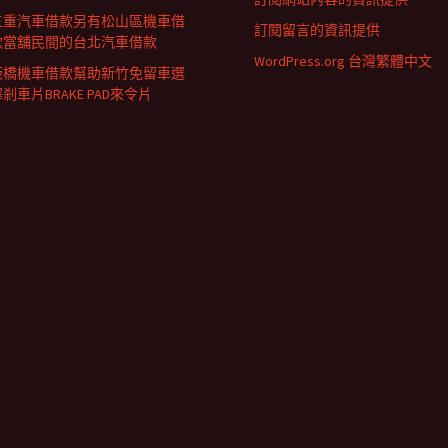
三重汽車借款另有松山區機車借
訂閱留言的資訊提供
款當舖民間的台北汽車借款
WordPress.org 台灣繁體中文
板橋機車借款幫助新竹免留車選
剎車片BRAKE PAD來令片