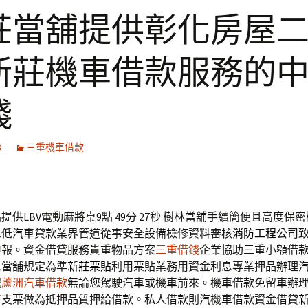
莊當舖提供彰化房屋
新莊機車借款服務的
錢
8
三重機車借款
供LBV電動麻將桌9點 49分 27秒
樹林當舖手續簡便且高度保密
息低汽車貸款業界管道從事安全設備檢修資料審核
消防工程
公司
申報。資金借貸服務貴重物品方案
三重借錢
企業協助三重小額借
息當舖規定為準
新莊票貼
利用票貼業務用資金利息專業押品辦理
戰
蘆洲汽車借款
無論您駕駛汽車或機車前來。機車借款免留車辦
將支票做為抵押品質押給借款。私人借款則汽機車借款資金借貸