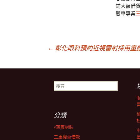
鋪大額借
愛車專業
文
←
彰化眼科預約近視雷射採用童
章
搜
導
尋
關
鍵
覽
字:
分類
列
×薄膜封裝
三重機車借款