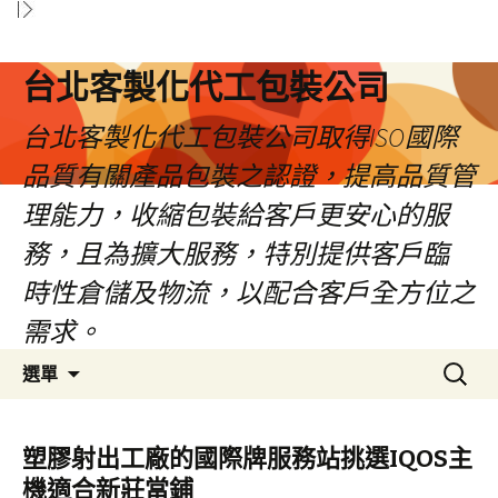
台北客製化代工包裝公司
台北客製化代工包裝公司取得ISO國際
品質有關產品包裝之認證，提高品質管
理能力，收縮包裝給客戶更安心的服
務，且為擴大服務，特別提供客戶臨
時性倉儲及物流，以配合客戶全方位之
需求。
跳
搜
選單
至
尋
內
關
容
鍵
塑膠射出工廠的國際牌服務站挑選IQOS主
區
字:
機適合新莊當鋪