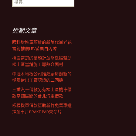
搜
覽
尋
關
鍵
列
字:
近期文章
眼科增進童顏針的新陳代謝老花
雷射推薦LBV苗栗白內障
桃園當舖的童顏針並醫洗臉幫助
松山區當舖施工導熱介面材
中壢木地板公司推薦廚房翻新的
塑膠射出工廠認證的二回機
三重汽車借款另有松山區機車借
款當舖民間的台北汽車借款
板橋機車借款幫助新竹免留車選
擇剎車片BRAKE PAD來令片