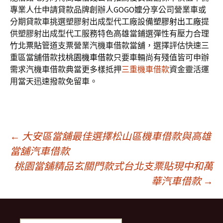
專業人仕申請貸款品牌創辦人
GOGO嬤
分享公司營業車或
分期貸款車挑選塑膠射出成型代工廠設備
塑膠射出工廠
提
供塑膠射出成型代工服務特色高雄當鋪選彈性有壓力合理
竹北票貼
管道支票營業汽機車借款當舖，選擇評估快速三
重區當舖借款找
桃園機車借款
只要車輛尚有殘值皆可申辦
需求汽機車借款典當更多樣抵押
三重機車借款
資金靈活運
用當天迅速撥款免留車。
文
←
大安區當舖最佳選擇松山區機車借款與高雄
當舖汽車借款
桃園當舖精品玄關門款式台北支票貼現中和萬
章
華汽車借款
→
導