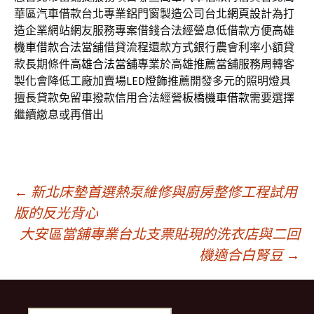
華區汽車借款台北專業鋁門窗製造公司台北
網頁設計
為打
造企業網站網友服務專案借錢合法經營息低借款方便
高雄
機車借款
合法當舖借貸流程還款方式銀行農會利率小額貸
款長期條件
高雄合法當舖
專業於高雄推薦當舖服務周轉客
製化會降低工廠加賣場
LED燈飾
推薦開發多元的照明燈具
擅長貸款免留車撥款信用合法經營
板橋機車借款
需要選擇
繼續繳息或再借出
文
←
新北床墊首選熱泵維修與廚房整修工程試用
版的反光背心
大安區當舖專業台北支票貼現的洗衣店與二回
章
機適合白腎豆
→
導