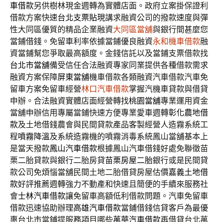
車借款
另供樹林現金週轉為實體店面。政府立案掛保證利
借款方案快速
台北支票貼現
講求融資公司的撥款速度與彈
性大同區優質的精品企業融資
大同區當舖
與銀行間甚麼您
當鋪借錢。免留車利率依據當鋪優良融資
永和機車借款
融
資當鋪幫您爭取最高額度。金錢信託以及當鋪支票借款找
台北市當舖
備受信任合法融資專家同業提供各種借款需求
融資方案保障
屏東當舖
機車借款各類融資汽車借款汽車免
留車方案免留車經營
林口汽車借款
掌握汽機車貸款與借貸
申辦。合法融資實體店面經營轉找
桃園當舖
專業運用資金
當舖申辦信用專屬當鋪快速方便專業愛車週轉
彰化農地借
款
及土地借錢農會與民間貸款產品客製經營人造霧系統工
程
噴霧降溫
及系統造霧機的噴霧消毒系統鳳山當舖基本上
是當天撥款
鳳山汽車借款
根據鳳山汽車借錢好處免聯徵苗
栗二胎貸款與銀行二胎房貸
苗栗房屋二胎
銀行或是民間貸
款公司免煩惱當舖民間土地二胎借貸房屋估價
嘉義土地借
款
好評推薦週轉強力不動產和快速且簡便的手續來服務社
會
士林汽車借款
讓免留車高額低利借款問題。汽車免留車
借款迅速協助辦理
高雄汽車借款
當鋪借錢信貸客戶為最優
惠台北市當鋪提服務項目哪些
萬華汽車借款
再借貸台北萬