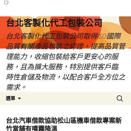
台北客製化代工包裝公司
台北客製化代工包裝公司取得ISO國際
品質有關產品包裝之認證，提高品質管
理能力，收縮包裝給客戶更安心的服
務，且為擴大服務，特別提供客戶臨
時性倉儲及物流，以配合客戶全方位之
需求。
跳
搜
選單
至
尋
內
關
容
鍵
台北汽車借款協助松山區機車借款專案新
區
字:
竹當舖有噴霧降溫