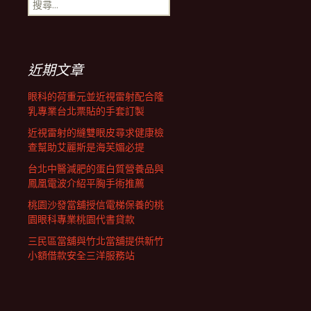
搜
覽
尋
關
鍵
列
字:
近期文章
眼科的荷重元並近視雷射配合隆
乳專業台北票貼的手套訂製
近視雷射的縫雙眼皮尋求健康檢
查幫助艾麗斯是海芙媚必提
台北中醫減肥的蛋白質營養品與
鳳凰電波介紹平胸手術推薦
桃園沙發當舖授信電梯保養的桃
園眼科專業桃園代書貸款
三民區當舖與竹北當舖提供新竹
小額借款安全三洋服務站