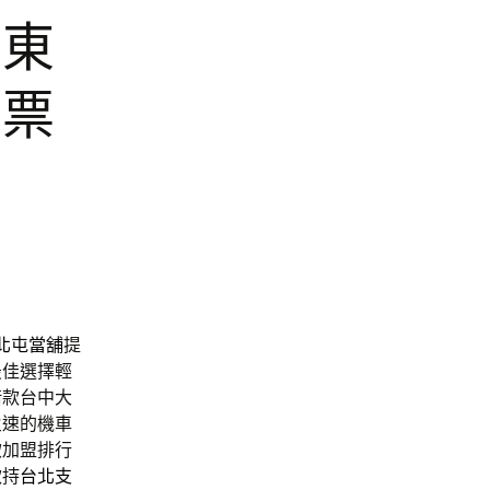
屏東
中票
北屯當舖
提
最佳選擇輕
借款台中大
火速的機車
飲加盟排行
款持
台北支