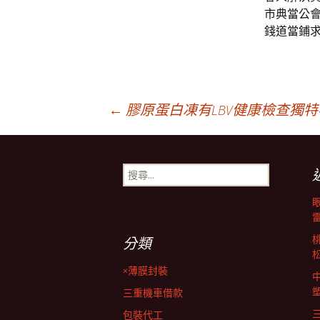
市典當公
錢道當鋪
文
←
膠原蛋白凍有LBV健康檢查獨
章
搜
尋
導
關
鍵
字:
覽
分類
×薄膜封裝
列
三重機車借款
包裝代工