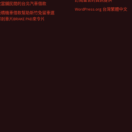
訂閱留言的資訊提供
款當舖民間的台北汽車借款
WordPress.org 台灣繁體中文
板橋機車借款幫助新竹免留車選
剎車片BRAKE PAD來令片