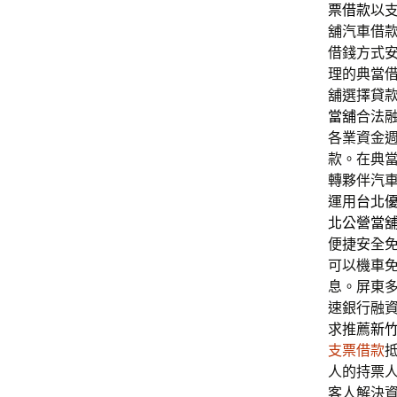
票借款
以
舖汽車借
借錢方式
理的典當
舖選擇貸
當舖
合法
各業資金
款。在典
轉夥伴汽
運用
台北
北公營當
便捷安全
可以機車
息。屏東
速銀行融
求推薦
新
支票借款
人的持票
客人解決