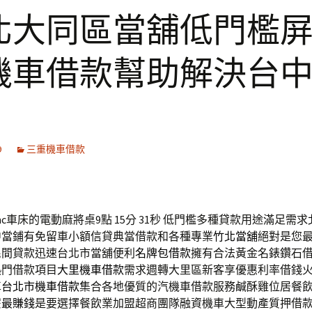
北大同區當舖低門檻
機車借款幫助解決台
9
三重機車借款
c車床的電動麻將桌9點 15分 31秒
低門檻多種貸款用途滿足需求
中當鋪有免留車小額信貸典當借款和各種專業
竹北當舖
絕對是您
民間貸款迅速台北市當舖便利
名牌包借款
擁有合法黃金名錶鑽石
熱門借款項目
大里機車借款
需求週轉大里區新客享優惠利率借錢
車
台北市機車借款
集合各地優質的汽機車借款服務鹹酥雞位居餐
麼最賺錢
是要選擇餐飲業加盟超商團隊融資機車大型動產質押借