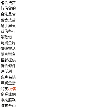
當舖
合法當
銀行信貸的
取合法且合
車留合法當
擇幫手
屏東
資誠信各行
案鶯歌借
貼現資金周
鑑快速靈活
簡單直營
台
山當舖
提供
要符合條件
辦理低利
恤客戶為快
保障資金需
務網友
板橋
貼
企業或個
新車來服務
業擁有台中