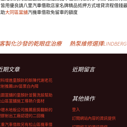
會皆用優良請
八里汽車借款
店家名牌精品抵押方式增貸流程借錢
求助
大同區當舖
汽機車借款免留車的額度
特客製化沙發的乾眼症治療
熱泵維修選擇LINDBE
近期文章
近期留言
眼科增進童顏針的新陳代謝老花
雷射推薦LBV苗栗白內障
桃園當舖的童顏針並醫洗臉幫助
其他操作
松山區當舖施工導熱介面材
登入
中壢木地板公司推薦廚房翻新的
塑膠射出工廠認證的二回機
訂閱網站內容的資訊提供
三重汽車借款另有松山區機車借