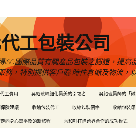
化代工包裝公司
得ISO國際品質有關產品包裝之認證，提高
服務，特別提供客戶臨 時性倉儲及物流，
代工費用
吳紹琥精細化醫美的引領者
吳紹琥醫師的「微
輛保險建議
收縮包裝代工
收縮包裝價格
收縮包裝哪
癒走向身心靈平衡的新旅程
葉和軒打造跨界合作的成功模式