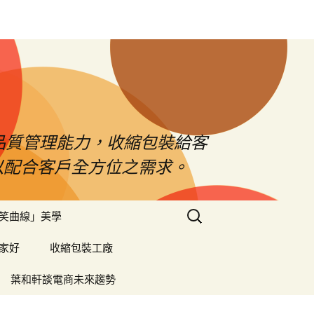
品質管理能力，收縮包裝給客
以配合客戶全方位之需求。
搜
笑曲線」美學
尋
關
家好
收縮包裝工廠
鍵
字:
葉和軒談電商未來趨勢