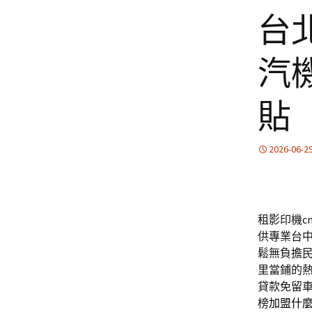
台
汽
貼
2026-06-2
租影印機cn
供專業台
鬆無負擔
里當鋪的
貸款免留
榜
加盟什